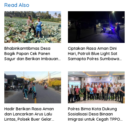
Read Also
Bhabinkamtibmas Desa
Ciptakan Rasa Aman Dini
Bagik Papan Cek Panen
Hari, Patroli Blue Light Sat
Sayur dan Berikan Imbauan
Samapta Polres Sumbawa
Kamtibmas kepada Warga
Pantau Simpang Sering
Antisipasi 3C
Hadir Berikan Rasa Aman
Polres Bima Kota Dukung
dan Lancarkan Arus Lalu
Sosialisasi Desa Binaan
Lintas, Polsek Buer Gelar
Imigrasi untuk Cegah TPPO
Strong Point di Depan SDN
dan TPPM