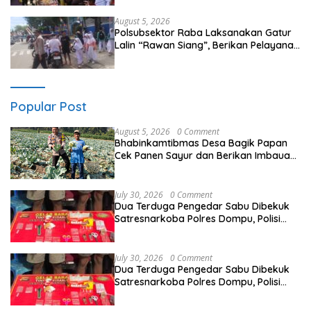
Bima
August 5, 2026
Polsubsektor Raba Laksanakan Gatur
Lalin “Rawan Siang”, Berikan Pelayanan
Maksimal kepada Pelajar
Popular Post
August 5, 2026
0 Comment
Bhabinkamtibmas Desa Bagik Papan
Cek Panen Sayur dan Berikan Imbauan
Kamtibmas kepada Warga
July 30, 2026
0 Comment
Dua Terduga Pengedar Sabu Dibekuk
Satresnarkoba Polres Dompu, Polisi
Amankan Sabu Bruto 5,68 Gram
July 30, 2026
0 Comment
Dua Terduga Pengedar Sabu Dibekuk
Satresnarkoba Polres Dompu, Polisi
Amankan Sabu Bruto 5,68 Gram