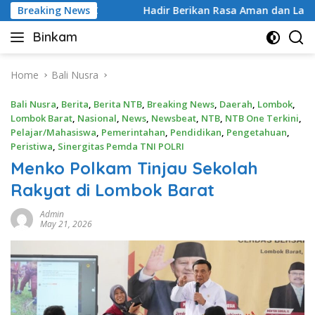
Skip
ipasi 3C
Breaking News
Hadir Berikan Rasa Aman dan Lancarkan Arus L
to
Binkam
content
Home
Bali Nusra
Bali Nusra
,
Berita
,
Berita NTB
,
Breaking News
,
Daerah
,
Lombok
,
Lombok Barat
,
Nasional
,
News
,
Newsbeat
,
NTB
,
NTB One Terkini
,
Pelajar/Mahasiswa
,
Pemerintahan
,
Pendidikan
,
Pengetahuan
,
Peristiwa
,
Sinergitas Pemda TNI POLRI
Menko Polkam Tinjau Sekolah
Rakyat di Lombok Barat
Admin
May 21, 2026