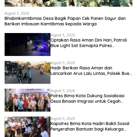
August 5, 2026
Bhabinkamtibmas Desa Bagik Papan Cek Panen Sayur dan
Berikan Imbauan Kamtibmas kepada Warga
August 5, 2026
Ciptakan Rasa Aman Dini Hari, Patroli
Blue Light Sat Samapta Polres
Sumbawa Pantau Simpang Sering
Antisipasi 3C
August 5, 2026
Hadir Berikan Rasa Aman dan
Lancarkan Arus Lalu Lintas, Polsek Buer
Gelar Strong Point di Depan SDN
Perenang
August 5, 2026
Polres Bima Kota Dukung Sosialisasi
Desa Binaan Imigrasi untuk Cegah
TPPO dan TPPM
August 5, 2026
Kapolres Bima Kota Hadiri Bakti Sosial
Penyerahan Bantuan bagi Keluarga
Korban Tenggelamnya Perahu di Teluk