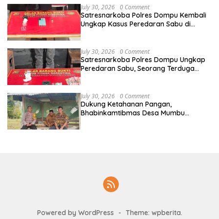
July 30, 2026
0 Comment
Satresnarkoba Polres Dompu Kembali
Ungkap Kasus Peredaran Sabu di
Manggelewa, Seorang Pemuda
Diamankan
July 30, 2026
0 Comment
Satresnarkoba Polres Dompu Ungkap
Peredaran Sabu, Seorang Terduga
Pelaku Diamankan Bersama Barang
Bukti 4,1 Gram
July 30, 2026
0 Comment
Dukung Ketahanan Pangan,
Bhabinkamtibmas Desa Mumbu
Dampingi Petani Siapkan Lahan
Bawang Merah
Powered by WordPress
-
Theme: wpberita.