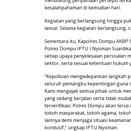
mendukung penyamaan persepsi terkait
kesalahpahaman di kemudian hari.
Kegiatan yang berlangsung hingga puku
lancar. Selama kegiatan berlangsung, s
Sementara itu, Kapolres Dompu AKBP Sod
Polres Dompu IPTU I Nyoman Suardi
setiap upaya penyelesaian persoalan m
sektor, serta sesuai ketentuan hukum 
“Kepolisian mengedepankan langkah 
seluruh pemangku kepentingan guna me
Kami mengajak semua pihak untuk men
yang sedang berjalan serta tidak muda
terverifikasi. Polres Dompu akan teru
tokoh masyarakat, tokoh agama, tokoh
lainnya demi menjaga situasi keamana
kondusif,” ungkap IPTU Nyoman.