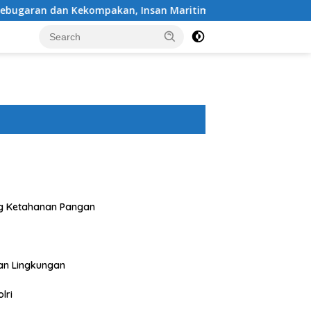
an, Insan Maritim Pelabuhan Bima Gelar Senam Bersama
g Ketahanan Pangan
an Lingkungan
lri