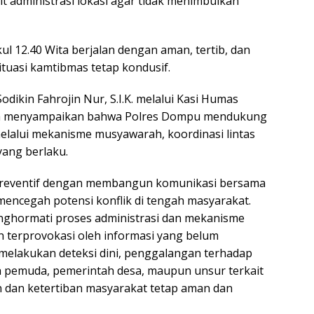
 administrasi lokasi agar tidak menimbulkan
l 12.40 Wita berjalan dengan aman, tertib, dan
ituasi kamtibmas tetap kondusif.
ikin Fahrojin Nur, S.I.K. melalui Kasi Humas
ka menyampaikan bahwa Polres Dompu mendukung
elalui mekanisme musyawarah, koordinasi lintas
yang berlaku.
preventif dengan membangun komunikasi bersama
ncegah potensi konflik di tengah masyarakat.
ghormati proses administrasi dan mekanisme
h terprovokasi oleh informasi yang belum
s melakukan deteksi dini, penggalangan terhadap
 pemuda, pemerintah desa, maupun unsur terkait
n dan ketertiban masyarakat tetap aman dan