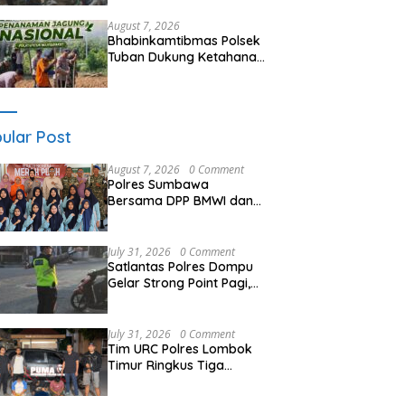
Kemitraan dan Gotong
Royong Jaga Kamtibmas
August 7, 2026
Bhabinkamtibmas Polsek
Tuban Dukung Ketahanan
Pangan Nasional Melalui
Pemanfaatan Lahan
Pekarangan
ular Post
August 7, 2026
0 Comment
Polres Sumbawa
Bersama DPP BMWI dan
Kodim 1607 Gelar Bakti
Sosial Merah Putih di
Ponpes Arrahman
July 31, 2026
0 Comment
Hidayatullah
Satlantas Polres Dompu
Gelar Strong Point Pagi,
Antisipasi Kepadatan dan
Kecelakaan Lalu Lintas
July 31, 2026
0 Comment
Tim URC Polres Lombok
Timur Ringkus Tiga
Terduga Pelaku
Curanmor, Ungkap Aksi