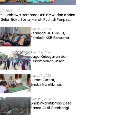
t 7, 2026
res Sumbawa Bersama DPP BMWI dan Kodim
 Gelar Bakti Sosial Merah Putih di Ponpes
hman Hidayatullah
August 7, 2026
Peringati HUT Ke-81,
Pemkab KSB Bersama
Polres dan FK Unair Gelar
Seminar Kesehatan “1000
Hari Pertama Kehidupan”
August 7, 2026
Jaga Kebugaran dan
Kekompakan, Insan
Maritim Pelabuhan Bima
Gelar Senam Bersama
August 7, 2026
Jumat Curhat,
Bhabinkamtibmas
Kelurahan Sadia Ajak
Warga Perangi Miras dan
Narkoba Demi
August 7, 2026
Kamtibmas Kondusif
Bhabinkamtibmas Desa
Saneo Aktif Sambangi
Warga, Perkuat