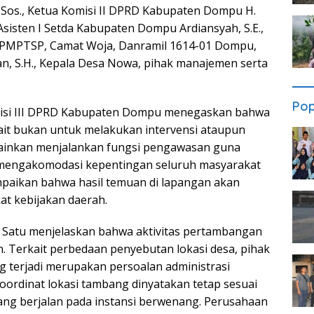
Sos., Ketua Komisi II DPRD Kabupaten Dompu H.
, Asisten I Setda Kabupaten Dompu Ardiansyah, S.E.,
DPMPTSP, Camat Woja, Danramil 1614-01 Dompu,
, S.H., Kepala Desa Nowa, pihak manajemen serta
Pop
misi III DPRD Kabupaten Dompu menegaskan bahwa
ait bukan untuk melakukan intervensi ataupun
lainkan menjalankan fungsi pengawasan guna
a mengakomodasi kepentingan seluruh masyarakat
aikan bahwa hasil temuan di lapangan akan
t kebijakan daerah.
 Satu menjelaskan bahwa aktivitas pertambangan
an. Terkait perbedaan penyebutan lokasi desa, pihak
terjadi merupakan persoalan administrasi
oordinat lokasi tambang dinyatakan tetap sesuai
ang berjalan pada instansi berwenang. Perusahaan