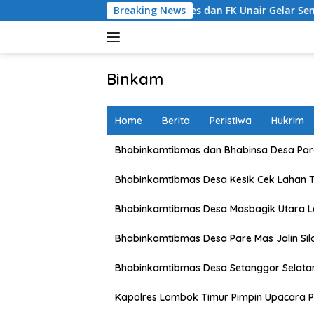
Skip
B Bersama Polres dan FK Unair Gelar Seminar Kesehatan “1000 
Breaking News
to
content
Binkam
Home
Berita
Peristiwa
Hukrim
Bhabinkamtibmas dan Bhabinsa Desa Pare
Bhabinkamtibmas Desa Kesik Cek Lahan 
Bhabinkamtibmas Desa Masbagik Utara 
Bhabinkamtibmas Desa Pare Mas Jalin Si
Bhabinkamtibmas Desa Setanggor Selata
Kapolres Lombok Timur Pimpin Upacara P