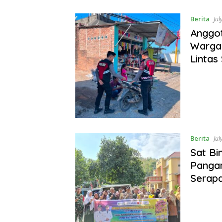
Berita
Jul
Anggo
Warga
Linta
Berita
Jul
Sat Bi
Pangan
Serapa