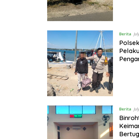
Berita
Jul
Polse
Pelaku
Penga
Berita
Jul
Binroh
Keima
Bertu