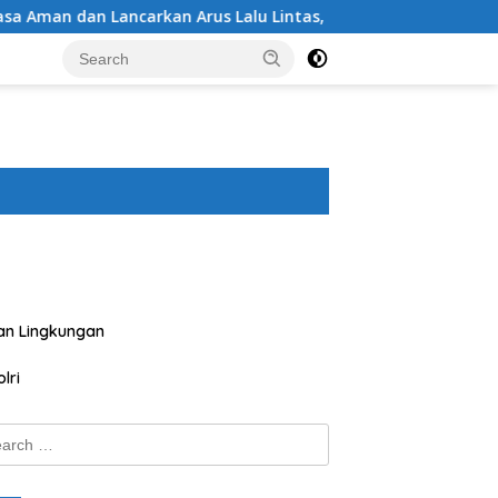
Arus Lalu Lintas, Polsek Buer Gelar Strong Point di Depan SDN
an Lingkungan
lri
ch