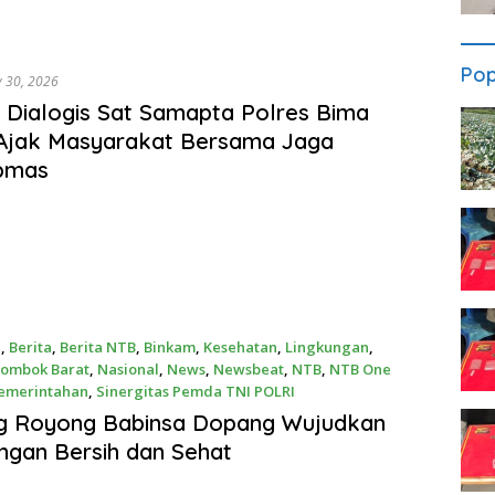
Pop
y 30, 2026
i Dialogis Sat Samapta Polres Bima
 Ajak Masyarakat Bersama Jaga
bmas
a
,
Berita
,
Berita NTB
,
Binkam
,
Kesehatan
,
Lingkungan
,
Lombok Barat
,
Nasional
,
News
,
Newsbeat
,
NTB
,
NTB One
emerintahan
,
Sinergitas Pemda TNI POLRI
026
g Royong Babinsa Dopang Wujudkan
ngan Bersih dan Sehat