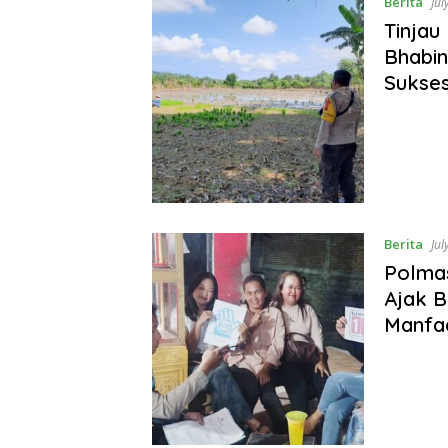
Berita
Jul
Tinjau
Bhabin
Sukse
Berita
Jul
Polmas
Ajak 
Manfaa