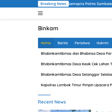
Skip
i Blue Light Sat Samapta Polres Sumbawa Pantau Simpang Sering
Breaking News
to
content
Binkam
Home
Berita
Peristiwa
Hukrim
Bhabinkamtibmas dan Bhabinsa Desa Pare
Bhabinkamtibmas Desa Kesik Cek Lahan 
Bhabinkamtibmas Desa Setanggor Selata
Kapolres Lombok Timur Pimpin Upacara P
Binkam
Recent News