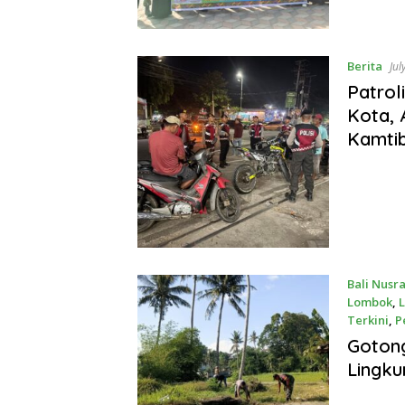
Berita
Jul
Patrol
Kota,
Kamti
Bali Nusr
Lombok
,
Terkini
,
P
July 30, 2
Goton
Lingku