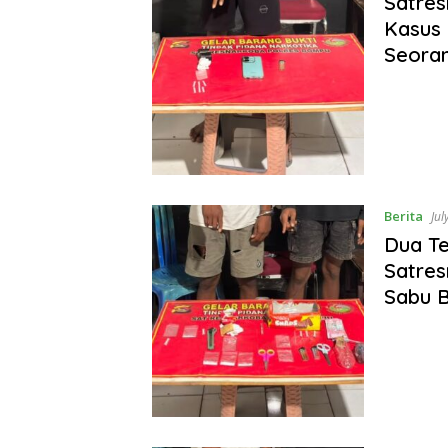
Satre
Kasus 
Seora
Berita
Jul
Dua T
Satres
Sabu B