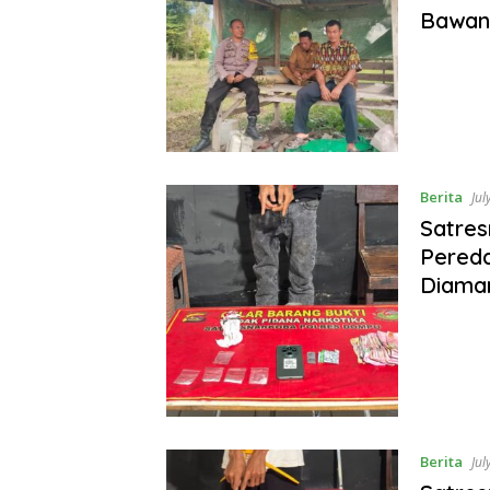
Bawan
Berita
Jul
Satre
Pereda
Diaman
Berita
Jul