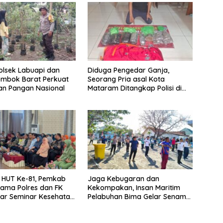
Polsek Labuapi dan
Diduga Pengedar Ganja,
ombok Barat Perkuat
Seorang Pria asal Kota
an Pangan Nasional
Mataram Ditangkap Polisi di
Sumbawa Barat
i HUT Ke-81, Pemkab
Jaga Kebugaran dan
ama Polres dan FK
Kekompakan, Insan Maritim
lar Seminar Kesehatan
Pelabuhan Bima Gelar Senam
ri Pertama
Bersama
an”