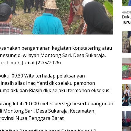
Augus
Duku
Turu
Bon
ksanakan pengamanan kegiatan konstatering atau
ngsung di wilayah Montong Sari, Desa Sukaraja,
 Timur, Jumat (22/5/2026).
pukul 09.30 Wita terhadap pelaksanaan
inasih alias Inaq Yanti dkk selaku pemohon
Juma dkk dan Riasih dkk selaku termohon eksekusi.
urang lebih 10.600 meter persegi beserta bangunan
 di Montong Sari, Desa Sukaraja, Kecamatan
ovinsi Nusa Tenggara Barat.