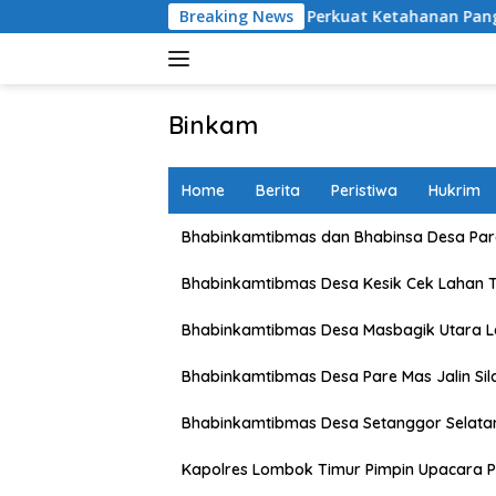
Skip
etani Lombok Barat Perkuat Ketahanan Pangan Nasional
Breaking News
to
content
Binkam
Home
Berita
Peristiwa
Hukrim
Bhabinkamtibmas dan Bhabinsa Desa Pare
Bhabinkamtibmas Desa Kesik Cek Lahan 
Bhabinkamtibmas Desa Masbagik Utara 
Bhabinkamtibmas Desa Pare Mas Jalin Si
Bhabinkamtibmas Desa Setanggor Selata
Kapolres Lombok Timur Pimpin Upacara P