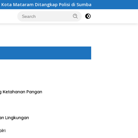
gkap Polisi di Sumbawa Barat
Polres Sumbawa Bersama
g Ketahanan Pangan
an Lingkungan
lri