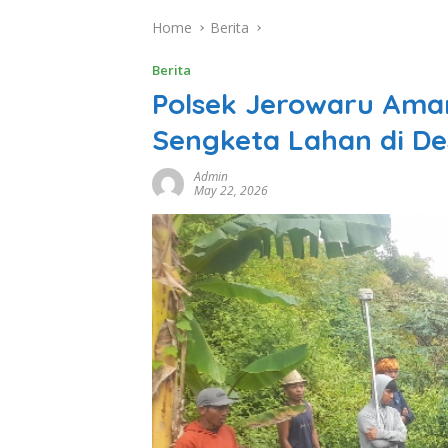
Home
Berita
Berita
Polsek Jerowaru Ama
Sengketa Lahan di De
Admin
May 22, 2026