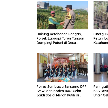
Dukung Ketahanan Pangan,
Sinergi 
Polsek Labuapi Turun Tangan
Petani L
Dampingi Petani di Desa
Ketahan
Karang Bongkot
Polres Sumbawa Bersama DPP
Peringat
BMWI dan Kodim 1607 Gelar
KSB Bers
Bakti Sosial Merah Putih di
Unair Ge
Ponpes Arrahman Hidayatullah
“1000 Ha
Kehidup