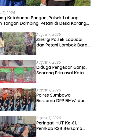
t 7, 2026
ng Ketahanan Pangan, Polsek Labuapi
n Tangan Dampingi Petani di Desa Karang
gkot
August 7, 2026
Sinergi Polsek Labuapi
dan Petani Lombok Barat
Perkuat Ketahanan
Pangan Nasional
August 7, 2026
Diduga Pengedar Ganja,
Seorang Pria asal Kota
Mataram Ditangkap Polisi
di Sumbawa Barat
August 7, 2026
Polres Sumbawa
Bersama DPP BMWI dan
Kodim 1607 Gelar Bakti
Sosial Merah Putih di
Ponpes Arrahman
August 7, 2026
Hidayatullah
Peringati HUT Ke-81,
Pemkab KSB Bersama
Polres dan FK Unair Gelar