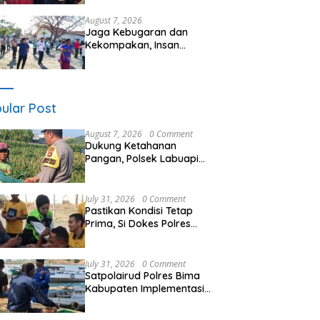
Seminar Kesehatan “1000
Hari Pertama Kehidupan”
August 7, 2026
Jaga Kebugaran dan
Kekompakan, Insan
Maritim Pelabuhan Bima
Gelar Senam Bersama
ular Post
August 7, 2026
0 Comment
Dukung Ketahanan
Pangan, Polsek Labuapi
Turun Tangan Dampingi
Petani di Desa Karang
Bongkot
July 31, 2026
0 Comment
Pastikan Kondisi Tetap
Prima, Si Dokes Polres
Bima Kabupaten Gelar
Pemeriksaan Kesehatan
Bagi Personel Secara
July 31, 2026
0 Comment
Berkala
Satpolairud Polres Bima
Kabupaten Implementasi
Program Binmas
Sambangi Warga Pesisir