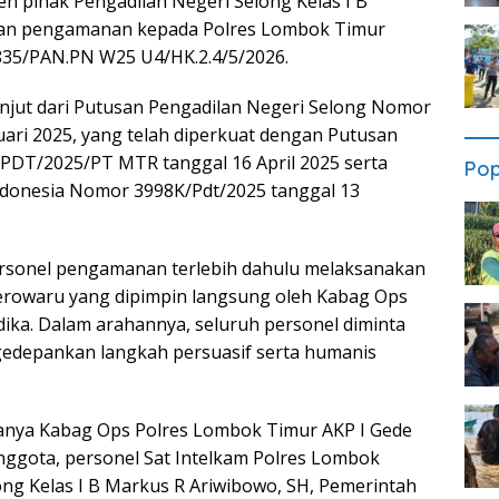
eh pihak Pengadilan Negeri Selong Kelas I B
an pengamanan kepada Polres Lombok Timur
835/PAN.PN W25 U4/HK.2.4/5/2026.
anjut dari Putusan Pengadilan Negeri Selong Nomor
uari 2025, yang telah diperkuat dengan Putusan
PDT/2025/PT MTR tanggal 16 April 2025 serta
Pop
donesia Nomor 3998K/Pdt/2025 tanggal 13
ersonel pengamanan terlebih dahulu melaksanakan
Jerowaru yang dipimpin langsung oleh Kabag Ops
ika. Dalam arahannya, seluruh personel diminta
depankan langkah persuasif serta humanis
aranya Kabag Ops Polres Lombok Timur AKP I Gede
nggota, personel Sat Intelkam Polres Lombok
ong Kelas I B Markus R Ariwibowo, SH, Pemerintah