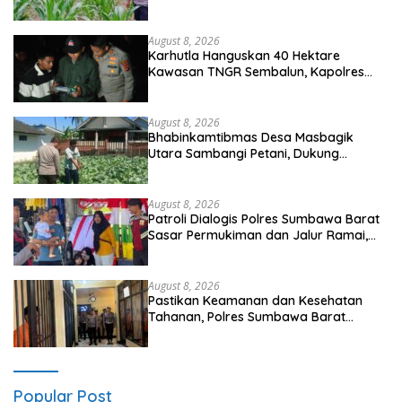
Ketahanan Pangan Nasional
August 8, 2026
Karhutla Hanguskan 40 Hektare
Kawasan TNGR Sembalun, Kapolres
Lotim Turun Langsung Padamkan Api
August 8, 2026
Bhabinkamtibmas Desa Masbagik
Utara Sambangi Petani, Dukung
Ketahanan Pangan dan Swasembada
Pangan
August 8, 2026
Patroli Dialogis Polres Sumbawa Barat
Sasar Permukiman dan Jalur Ramai,
Jaga Kamtibmas Tetap Kondusif
August 8, 2026
Pastikan Keamanan dan Kesehatan
Tahanan, Polres Sumbawa Barat
Intensifkan Pengecekan Rutan Secara
Berkala
Popular Post