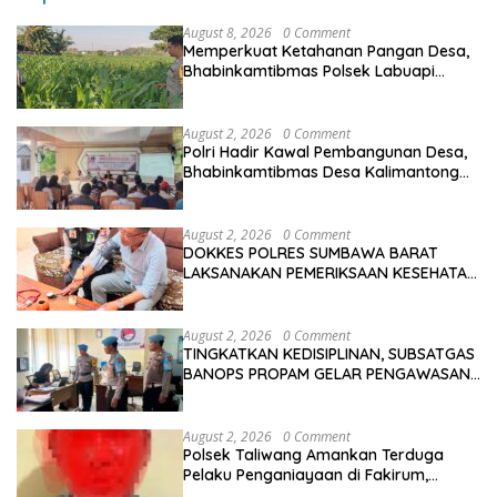
August 8, 2026
0 Comment
Memperkuat Ketahanan Pangan Desa,
Bhabinkamtibmas Polsek Labuapi
Dampingi Petani Kuranji Dalang
August 2, 2026
0 Comment
Polri Hadir Kawal Pembangunan Desa,
Bhabinkamtibmas Desa Kalimantong
Hadiri Musdes
August 2, 2026
0 Comment
DOKKES POLRES SUMBAWA BARAT
LAKSANAKAN PEMERIKSAAN KESEHATAN
PERSONEL OPS ANTIK RINJANI 2026
August 2, 2026
0 Comment
TINGKATKAN KEDISIPLINAN, SUBSATGAS
BANOPS PROPAM GELAR PENGAWASAN
PERSONEL OPS ANTIK RINJANI 2026
August 2, 2026
0 Comment
Polsek Taliwang Amankan Terduga
Pelaku Penganiayaan di Fakirum,
Korban Jalani Perawatan Medis