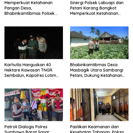
Memperkuat Ketahanan
Sinergi Polsek Labuapi dan
Pangan Desa,
Petani Karang Bongkot
Bhabinkamtibmas Polsek
Memperkuat Ketahanan
Labuapi Dampingi Petani
Pangan Nasional
Kuranji Dalang
Karhutla Hanguskan 40
Bhabinkamtibmas Desa
Hektare Kawasan TNGR
Masbagik Utara Sambangi
Sembalun, Kapolres Lotim
Petani, Dukung Ketahanan
Turun Langsung Padamkan
Pangan dan Swasembada
Api
Pangan
Patroli Dialogis Polres
Pastikan Keamanan dan
Sumbawa Barat Sasar
Kesehatan Tahanan, Polres