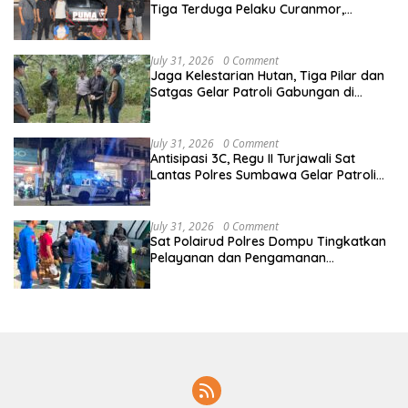
Tiga Terduga Pelaku Curanmor,
Ungkap Aksi Pencurian Motor di Sikur
July 31, 2026
0 Comment
Jaga Kelestarian Hutan, Tiga Pilar dan
Satgas Gelar Patroli Gabungan di
Kawasan Hutan Lindung Ai Baong
July 31, 2026
0 Comment
Antisipasi 3C, Regu II Turjawali Sat
Lantas Polres Sumbawa Gelar Patroli
Blue Light di Simpang Lawang Gali
July 31, 2026
0 Comment
Sat Polairud Polres Dompu Tingkatkan
Pelayanan dan Pengamanan
Masyarakat Pesisir