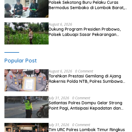
Polsek Sekotong Buru Pelaku Curas
Bermodus Sembako di Lombok Barat,
Isu Penculikan Dipastikan Hoaks
August 6, 2026
Dukung Program Presiden Prabowo,
Polsek Labuapi Sasar Pekarangan
Warga di Lombok Barat
Popular Post
August 6, 2026
0 Comment
Torehkan Prestasi Gemilang di Ajang
Rakernis Polda NTB, Polres Sumbawa
Terima Penghargaan Pelayanan Prima
Kapolri
July 31, 2026
0 Comment
Satlantas Polres Dompu Gelar Strong
Point Pagi, Antisipasi Kepadatan dan
Kecelakaan Lalu Lintas
July 31, 2026
0 Comment
Tim URC Polres Lombok Timur Ringkus