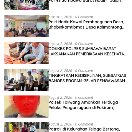
Polres Sumbawa Barat Hadiri “Jalan
Perjuangan dan Sharing Pengelolaan
Pariwisata Bendungan Tiu Suntuk”
August 2, 2026
0 Comment
Polri Hadir Kawal Pembangunan Desa,
Bhabinkamtibmas Desa Kalimantong
Hadiri Musdes
August 2, 2026
0 Comment
DOKKES POLRES SUMBAWA BARAT
LAKSANAKAN PEMERIKSAAN KESEHATAN
PERSONEL OPS ANTIK RINJANI 2026
August 2, 2026
0 Comment
TINGKATKAN KEDISIPLINAN, SUBSATGAS
BANOPS PROPAM GELAR PENGAWASAN
PERSONEL OPS ANTIK RINJANI 2026
August 2, 2026
0 Comment
Polsek Taliwang Amankan Terduga
Pelaku Penganiayaan di Fakirum,
Korban Jalani Perawatan Medis
August 2, 2026
0 Comment
Patroli di Kelurahan Telaga Bertong,