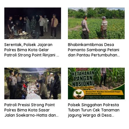
Sharing Pengelolaan
Pariwisata Bendungan Tiu
Suntuk”
Serentak, Polsek Jajaran
Bhabinkamtibmas Desa
Polres Bima Kota Gelar
Pamanto Sambangi Petani
Patroli Strong Point Rinjani di
dan Pantau Pertumbuhan
Sejumlah Titik Rawan
Tanaman Kacang Kedelai
Patroli Presisi Strong Point
Polsek Singgahan Polresta
Polres Bima Kota Sasar
Tuban Turun Cek Tanaman
Jalan Soekarno-Hatta dan
jagung Warga di Desa
Gajah Mada
Mulyorejo