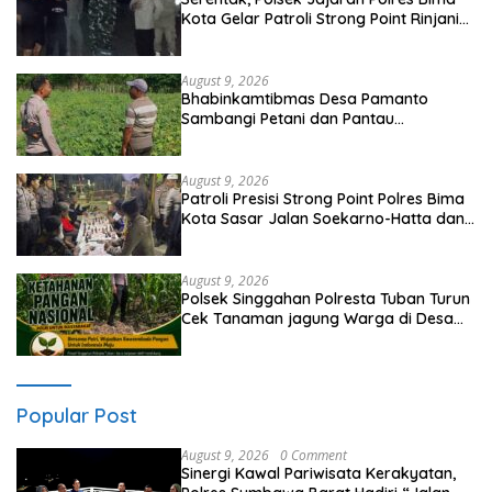
Kota Gelar Patroli Strong Point Rinjani
di Sejumlah Titik Rawan
August 9, 2026
Bhabinkamtibmas Desa Pamanto
Sambangi Petani dan Pantau
Pertumbuhan Tanaman Kacang Kedelai
August 9, 2026
Patroli Presisi Strong Point Polres Bima
Kota Sasar Jalan Soekarno-Hatta dan
Gajah Mada
August 9, 2026
Polsek Singgahan Polresta Tuban Turun
Cek Tanaman jagung Warga di Desa
Mulyorejo
Popular Post
August 9, 2026
0 Comment
Sinergi Kawal Pariwisata Kerakyatan,