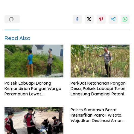
Read Also
Polsek Labuapi Dorong
Perkuat Ketahanan Pangan
Kemandirian Pangan Warga
Desa, Polsek Labuapi Turun
Perampuan Lewat
Langsung Dampingi Petani
Pemanfaatan Pekarangan
Merembu
Rumah
Polres Sumbawa Barat
Intensifkan Patroli Wisata,
Wujudkan Destinasi Aman
dan Nyaman bagi
Masyarakat