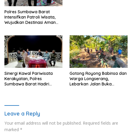
Polres Sumbawa Barat
Intensifkan Patroli Wisata,
Wujudkan Destinasi Aman
dan Nyaman bagi
Masyarakat
Sinergi Kawal Pariwisata
Gotong Royong Babinsa dan
Kerakyatan, Polres
Warga Longserang,
Sumbawa Barat Hadiri
Lebarkan Jalan Buka
“Jalan Perjuangan dan
Harapan
Sharing Pengelolaan
Pariwisata Bendungan Tiu
Suntuk”
Leave a Reply
Your email address will not be published.
Required fields are
marked
*