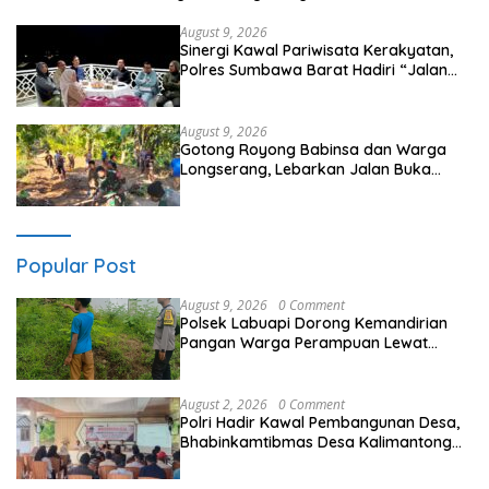
August 9, 2026
Sinergi Kawal Pariwisata Kerakyatan,
Polres Sumbawa Barat Hadiri “Jalan
Perjuangan dan Sharing Pengelolaan
Pariwisata Bendungan Tiu Suntuk”
August 9, 2026
Gotong Royong Babinsa dan Warga
Longserang, Lebarkan Jalan Buka
Harapan
Popular Post
August 9, 2026
0 Comment
Polsek Labuapi Dorong Kemandirian
Pangan Warga Perampuan Lewat
Pemanfaatan Pekarangan Rumah
August 2, 2026
0 Comment
Polri Hadir Kawal Pembangunan Desa,
Bhabinkamtibmas Desa Kalimantong
Hadiri Musdes