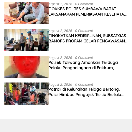
August 2, 2026
0 Comment
DOKKES POLRES SUMBAWA BARAT
LAKSANAKAN PEMERIKSAAN KESEHATAN
PERSONEL OPS ANTIK RINJANI 2026
August 2, 2026
0 Comment
TINGKATKAN KEDISIPLINAN, SUBSATGAS
BANOPS PROPAM GELAR PENGAWASAN
PERSONEL OPS ANTIK RINJANI 2026
August 2, 2026
0 Comment
Polsek Taliwang Amankan Terduga
Pelaku Penganiayaan di Fakirum,
Korban Jalani Perawatan Medis
August 2, 2026
0 Comment
Patroli di Kelurahan Telaga Bertong,
Polisi Himbau Pengojek Tertib Berlalu
Lintas