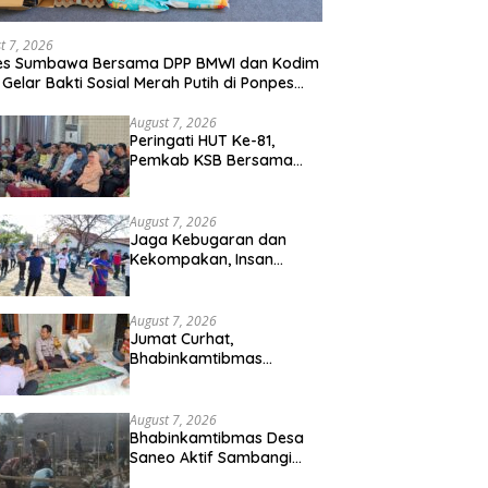
t 7, 2026
res Sumbawa Bersama DPP BMWI dan Kodim
 Gelar Bakti Sosial Merah Putih di Ponpes
hman Hidayatullah
August 7, 2026
Peringati HUT Ke-81,
Pemkab KSB Bersama
Polres dan FK Unair Gelar
Seminar Kesehatan “1000
Hari Pertama Kehidupan”
August 7, 2026
Jaga Kebugaran dan
Kekompakan, Insan
Maritim Pelabuhan Bima
Gelar Senam Bersama
August 7, 2026
Jumat Curhat,
Bhabinkamtibmas
Kelurahan Sadia Ajak
Warga Perangi Miras dan
Narkoba Demi
August 7, 2026
Kamtibmas Kondusif
Bhabinkamtibmas Desa
Saneo Aktif Sambangi
Warga, Perkuat