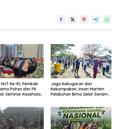
i HUT Ke-81, Pemkab
Jaga Kebugaran dan
ama Polres dan FK
Kekompakan, Insan Maritim
lar Seminar Kesehatan
Pelabuhan Bima Gelar Senam
ri Pertama
Bersama
an”