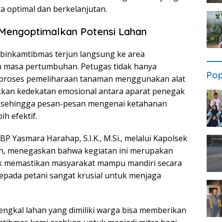
ra optimal dan berkelanjutan.
m Mengoptimalkan Potensi Lahan
abinkamtibmas terjun langsung ke area
 masa pertumbuhan. Petugas tidak hanya
Pop
 proses pemeliharaan tanaman menggunakan alat
jukkan kedekatan emosional antara aparat penegak
 sehingga pesan-pesan mengenai ketahanan
h efektif.
 Yasmara Harahap, S.I.K., M.Si., melalui Kapolsek
an, menegaskan bahwa kegiatan ini merupakan
uk memastikan masyarakat mampu mandiri secara
pada petani sangat krusial untuk menjaga
engkal lahan yang dimiliki warga bisa memberikan