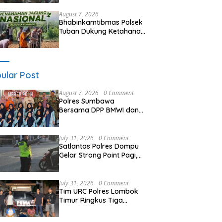
Kemitraan dan Gotong
Royong Jaga Kamtibmas
August 7, 2026
Bhabinkamtibmas Polsek
Tuban Dukung Ketahanan
Pangan Nasional Melalui
Pemanfaatan Lahan
Pekarangan
ular Post
August 7, 2026
0 Comment
Polres Sumbawa
Bersama DPP BMWI dan
Kodim 1607 Gelar Bakti
Sosial Merah Putih di
Ponpes Arrahman
July 31, 2026
0 Comment
Hidayatullah
Satlantas Polres Dompu
Gelar Strong Point Pagi,
Antisipasi Kepadatan dan
Kecelakaan Lalu Lintas
July 31, 2026
0 Comment
Tim URC Polres Lombok
Timur Ringkus Tiga
Terduga Pelaku
Curanmor, Ungkap Aksi