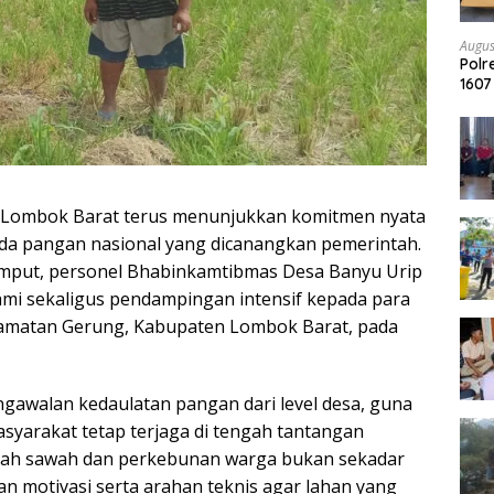
Augus
Pol
1607
Arra
r Lombok Barat terus menunjukkan komitmen nyata
 pangan nasional yang dicanangkan pemerintah.
rumput, personel Bhabinkamtibmas Desa Banyu Urip
mi sekaligus pendampingan intensif kepada para
camatan Gerung, Kabupaten Lombok Barat, pada
ngawalan kedaulatan pangan dari level desa, guna
syarakat tetap terjaga di tengah tantangan
engah sawah dan perkebunan warga bukan sekadar
n motivasi serta arahan teknis agar lahan yang