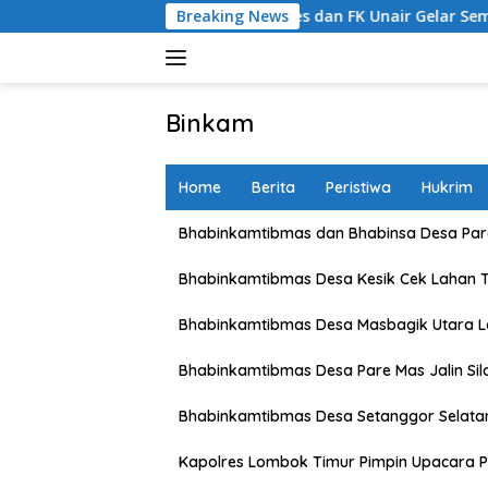
Skip
B Bersama Polres dan FK Unair Gelar Seminar Kesehatan “1000
Breaking News
to
content
Binkam
Home
Berita
Peristiwa
Hukrim
Bhabinkamtibmas dan Bhabinsa Desa Pare
Bhabinkamtibmas Desa Kesik Cek Lahan 
Bhabinkamtibmas Desa Masbagik Utara 
Bhabinkamtibmas Desa Pare Mas Jalin Si
Bhabinkamtibmas Desa Setanggor Selata
Kapolres Lombok Timur Pimpin Upacara P