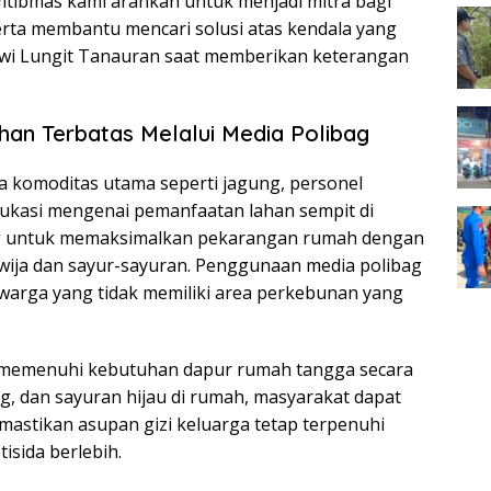
tibmas kami arahkan untuk menjadi mitra bagi
erta membantu mencari solusi atas kendala yang
Dewi Lungit Tanauran saat memberikan keterangan
han Terbatas Melalui Media Polibag
 komoditas utama seperti jagung, personel
kasi mengenai pemanfaatan lahan sempit di
ong untuk memaksimalkan pekarangan rumah dengan
ija dan sayur-sayuran. Penggunaan media polibag
i warga yang tidak memiliki area perkebunan yang
ntuk memenuhi kebutuhan dapur rumah tangga secara
, dan sayuran hijau di rumah, masyarakat dapat
stikan asupan gizi keluarga tetap terpenuhi
sida berlebih.