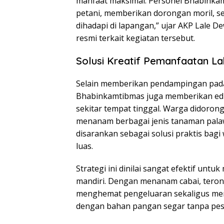
manfaat maksimal. Personel Bhabinkam
petani, memberikan dorongan moril, s
dihadapi di lapangan,” ujar AKP Lale 
resmi terkait kegiatan tersebut.
Solusi Kreatif Pemanfaatan La
Selain memberikan pendampingan pada
Bhabinkamtibmas juga memberikan edu
sekitar tempat tinggal. Warga didor
menanam berbagai jenis tanaman palaw
disarankan sebagai solusi praktis bag
luas.
Strategi ini dinilai sangat efektif u
mandiri. Dengan menanam cabai, terong
menghemat pengeluaran sekaligus mema
dengan bahan pangan segar tanpa pesti