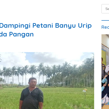
Sear
for:
Dampingi Petani Banyu Urip
Rec
da Pangan