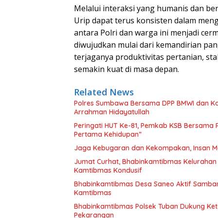
Melalui interaksi yang humanis dan be
Urip dapat terus konsisten dalam meng
antara Polri dan warga ini menjadi c
diwujudkan mulai dari kemandirian pa
terjaganya produktivitas pertanian, s
semakin kuat di masa depan.
Related News
Polres Sumbawa Bersama DPP BMWI dan Kodi
Arrahman Hidayatullah
Peringati HUT Ke-81, Pemkab KSB Bersama P
Pertama Kehidupan”
Jaga Kebugaran dan Kekompakan, Insan M
Jumat Curhat, Bhabinkamtibmas Kelurahan
Kamtibmas Kondusif
Bhabinkamtibmas Desa Saneo Aktif Samban
Kamtibmas
Bhabinkamtibmas Polsek Tuban Dukung Ket
Pekarangan