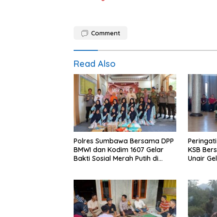
Comment
Read Also
Polres Sumbawa Bersama DPP
Peringat
BMWI dan Kodim 1607 Gelar
KSB Bers
Bakti Sosial Merah Putih di
Unair Ge
Ponpes Arrahman Hidayatullah
“1000 Ha
Kehidup