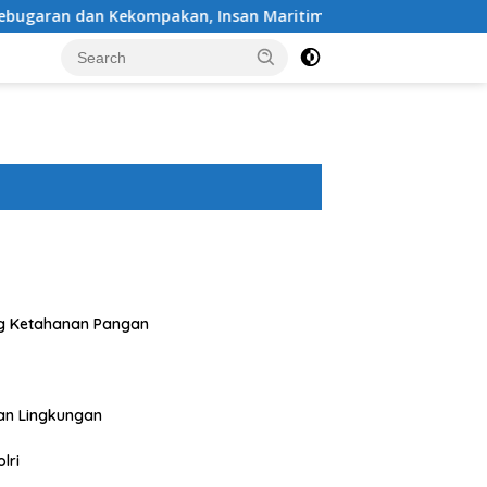
kan, Insan Maritim Pelabuhan Bima Gelar Senam Bersama
g Ketahanan Pangan
an Lingkungan
lri