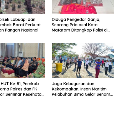
Polsek Labuapi dan
Diduga Pengedar Ganja,
ombok Barat Perkuat
Seorang Pria asal Kota
an Pangan Nasional
Mataram Ditangkap Polisi di
Sumbawa Barat
i HUT Ke-81, Pemkab
Jaga Kebugaran dan
ama Polres dan FK
Kekompakan, Insan Maritim
lar Seminar Kesehatan
Pelabuhan Bima Gelar Senam
ri Pertama
Bersama
an”