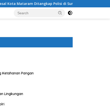
m Ditangkap Polisi di Sumbawa Barat
Polres Sumbawa B
g Ketahanan Pangan
an Lingkungan
lri