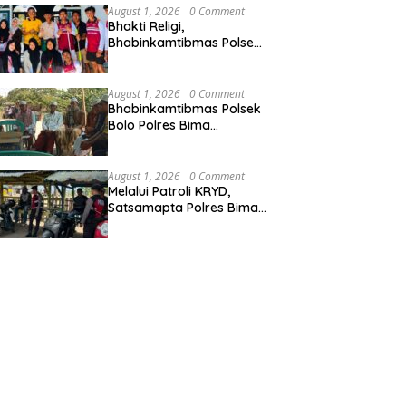
Masyarakat dan Hindari
August 1, 2026
0 Comment
Pelanggaran Dalam
Bhakti Religi,
Bentuk Apapun
Bhabinkamtibmas Polsek
Woha dan Mahasiswa
Universitas STKIP Taman
siswa Gotong Royong
August 1, 2026
0 Comment
Bersihkan Masjid
Bhabinkamtibmas Polsek
Bolo Polres Bima
Kabupaten Melaksanakan
Sambang Duka Atas
Meninggalnya Warga
August 1, 2026
0 Comment
Binaan
Melalui Patroli KRYD,
Satsamapta Polres Bima
Kabupaten Prioritaskan
Keamanan dan
Kenyamanan Masyarakat
di Wilayah Hukumnya