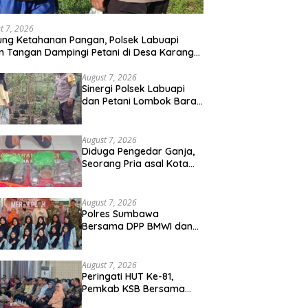
t 7, 2026
ng Ketahanan Pangan, Polsek Labuapi
n Tangan Dampingi Petani di Desa Karang
gkot
August 7, 2026
Sinergi Polsek Labuapi
dan Petani Lombok Barat
Perkuat Ketahanan
Pangan Nasional
August 7, 2026
Diduga Pengedar Ganja,
Seorang Pria asal Kota
Mataram Ditangkap Polisi
di Sumbawa Barat
August 7, 2026
Polres Sumbawa
Bersama DPP BMWI dan
Kodim 1607 Gelar Bakti
Sosial Merah Putih di
Ponpes Arrahman
August 7, 2026
Hidayatullah
Peringati HUT Ke-81,
Pemkab KSB Bersama
Polres dan FK Unair Gelar