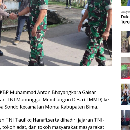
Augus
Duku
Turu
Bon
 AKBP Muhammad Anton Bhayangkara Gaisar
utupan TNI Manunggal Membangun Desa (TMMD) ke-
sa Sondo Kecamatan Monta Kabupaten Bima.
 TNI Taufikq Hanafi.serta dihadiri jajaran TNI-
, tokoh adat, dan tokoh masyarakat masyarakat