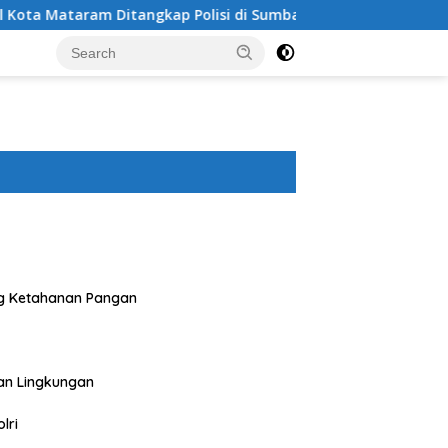
ngkap Polisi di Sumbawa Barat
Polres Sumbawa Bersama
g Ketahanan Pangan
an Lingkungan
lri