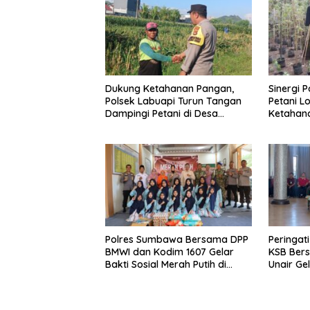
Dukung Ketahanan Pangan,
Sinergi 
Polsek Labuapi Turun Tangan
Petani L
Dampingi Petani di Desa
Ketahan
Karang Bongkot
Polres Sumbawa Bersama DPP
Peringat
BMWI dan Kodim 1607 Gelar
KSB Bers
Bakti Sosial Merah Putih di
Unair Ge
Ponpes Arrahman Hidayatullah
“1000 Ha
Kehidup