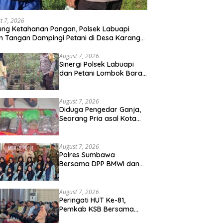
t 7, 2026
ng Ketahanan Pangan, Polsek Labuapi
n Tangan Dampingi Petani di Desa Karang
gkot
August 7, 2026
Sinergi Polsek Labuapi
dan Petani Lombok Barat
Perkuat Ketahanan
Pangan Nasional
August 7, 2026
Diduga Pengedar Ganja,
Seorang Pria asal Kota
Mataram Ditangkap Polisi
di Sumbawa Barat
August 7, 2026
Polres Sumbawa
Bersama DPP BMWI dan
Kodim 1607 Gelar Bakti
Sosial Merah Putih di
Ponpes Arrahman
August 7, 2026
Hidayatullah
Peringati HUT Ke-81,
Pemkab KSB Bersama
Polres dan FK Unair Gelar