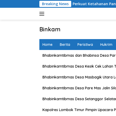
Skip
etani Lombok Barat Perkuat Ketahanan Pangan Nasional
Breaking News
to
content
Binkam
Home
Berita
Peristiwa
Hukrim
Bhabinkamtibmas dan Bhabinsa Desa Pare
Bhabinkamtibmas Desa Kesik Cek Lahan 
Bhabinkamtibmas Desa Masbagik Utara 
Bhabinkamtibmas Desa Pare Mas Jalin Si
Bhabinkamtibmas Desa Setanggor Selata
Kapolres Lombok Timur Pimpin Upacara P