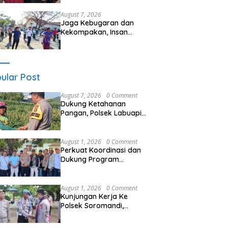
Seminar Kesehatan “1000
Hari Pertama Kehidupan”
August 7, 2026
Jaga Kebugaran dan
Kekompakan, Insan
Maritim Pelabuhan Bima
Gelar Senam Bersama
ular Post
August 7, 2026
0 Comment
Dukung Ketahanan
Pangan, Polsek Labuapi
Turun Tangan Dampingi
Petani di Desa Karang
Bongkot
August 1, 2026
0 Comment
Perkuat Koordinasi dan
Dukung Program
Pembangunan Desa
Kapolres Bima
Silaturahmi Bersama
August 1, 2026
0 Comment
Pemdes Nggembe
Kunjungan Kerja Ke
Polsek Soromandi,
Kapolres Bima, Tekankan
Pelayanan Terbaik Bagi