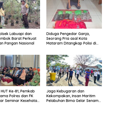
Polsek Labuapi dan
Diduga Pengedar Ganja,
ombok Barat Perkuat
Seorang Pria asal Kota
an Pangan Nasional
Mataram Ditangkap Polisi di
Sumbawa Barat
i HUT Ke-81, Pemkab
Jaga Kebugaran dan
ama Polres dan FK
Kekompakan, Insan Maritim
lar Seminar Kesehatan
Pelabuhan Bima Gelar Senam
ri Pertama
Bersama
an”