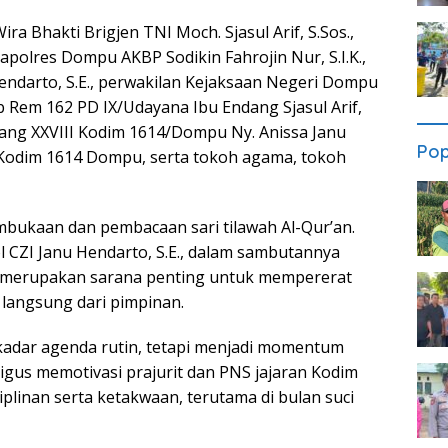
ra Bhakti Brigjen TNI Moch. Sjasul Arif, S.Sos.,
polres Dompu AKBP Sodikin Fahrojin Nur, S.I.K.,
ndarto, S.E., perwakilan Kejaksaan Negeri Dompu
b Rem 162 PD IX/Udayana Ibu Endang Sjasul Arif,
bang XXVIII Kodim 1614/Dompu Ny. Anissa Janu
Pop
 Kodim 1614 Dompu, serta tokoh agama, tokoh
mbukaan dan pembacaan sari tilawah Al-Qur’an.
 CZI Janu Hendarto, S.E., dalam sambutannya
merupakan sarana penting untuk mempererat
langsung dari pimpinan.
kadar agenda rutin, tetapi menjadi momentum
us memotivasi prajurit dan PNS jajaran Kodim
iplinan serta ketakwaan, terutama di bulan suci