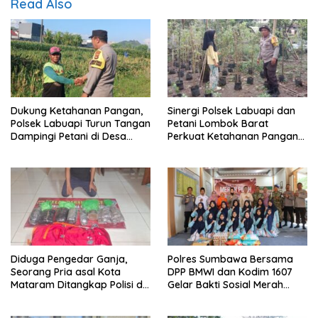
Read Also
Dukung Ketahanan Pangan,
Sinergi Polsek Labuapi dan
Polsek Labuapi Turun Tangan
Petani Lombok Barat
Dampingi Petani di Desa
Perkuat Ketahanan Pangan
Karang Bongkot
Nasional
Diduga Pengedar Ganja,
Polres Sumbawa Bersama
Seorang Pria asal Kota
DPP BMWI dan Kodim 1607
Mataram Ditangkap Polisi di
Gelar Bakti Sosial Merah
Sumbawa Barat
Putih di Ponpes Arrahman
Hidayatullah