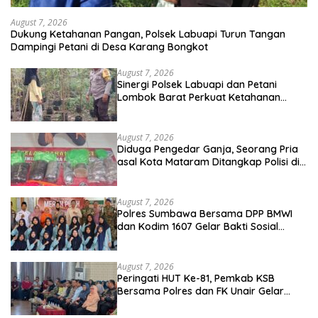
August 7, 2026
Dukung Ketahanan Pangan, Polsek Labuapi Turun Tangan
Dampingi Petani di Desa Karang Bongkot
August 7, 2026
Sinergi Polsek Labuapi dan Petani
Lombok Barat Perkuat Ketahanan
Pangan Nasional
August 7, 2026
Diduga Pengedar Ganja, Seorang Pria
asal Kota Mataram Ditangkap Polisi di
Sumbawa Barat
August 7, 2026
Polres Sumbawa Bersama DPP BMWI
dan Kodim 1607 Gelar Bakti Sosial
Merah Putih di Ponpes Arrahman
Hidayatullah
August 7, 2026
Peringati HUT Ke-81, Pemkab KSB
Bersama Polres dan FK Unair Gelar
Seminar Kesehatan “1000 Hari Pertama
Kehidupan”