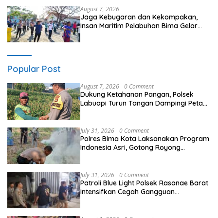
August 7, 2026
Jaga Kebugaran dan Kekompakan,
Insan Maritim Pelabuhan Bima Gelar
Senam Bersama
Popular Post
August 7, 2026
0 Comment
Dukung Ketahanan Pangan, Polsek
Labuapi Turun Tangan Dampingi Petani
di Desa Karang Bongkot
July 31, 2026
0 Comment
Polres Bima Kota Laksanakan Program
Indonesia Asri, Gotong Royong
Bersihkan Tempat Pemakaman Umum
di Kelurahan Ule
July 31, 2026
0 Comment
Patroli Blue Light Polsek Rasanae Barat
Intensifkan Cegah Gangguan
Kamtibmas di Wilayah Hukum Polres
Bima Kota