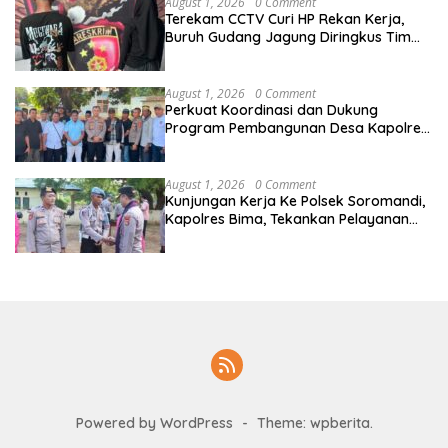
August 1, 2026
0 Comment
Terekam CCTV Curi HP Rekan Kerja,
Buruh Gudang Jagung Diringkus Tim
Opsnal Satreskrim Polres Bima Kota
August 1, 2026
0 Comment
Perkuat Koordinasi dan Dukung
Program Pembangunan Desa Kapolres
Bima Silaturahmi Bersama Pemdes
Nggembe
August 1, 2026
0 Comment
Kunjungan Kerja Ke Polsek Soromandi,
Kapolres Bima, Tekankan Pelayanan
Terbaik Bagi Masyarakat dan Hindari
Pelanggaran Dalam Bentuk Apapun
Powered by WordPress
-
Theme: wpberita.