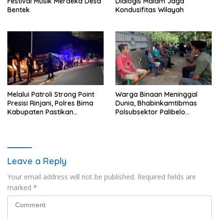
Festival Musik Merdeka Desa
Dialogis Malam Jaga
Bentek
Kondusifitas Wilayah
Melalui Patroli Strong Point
Warga Binaan Meninggal
Presisi Rinjani, Polres Bima
Dunia, Bhabinkamtibmas
Kabupaten Pastikan
Polsubsektor Palibelo
Kondusifitas Kamtibmas
Laksanakan Sambang Duka
Leave a Reply
Your email address will not be published.
Required fields are
marked
*