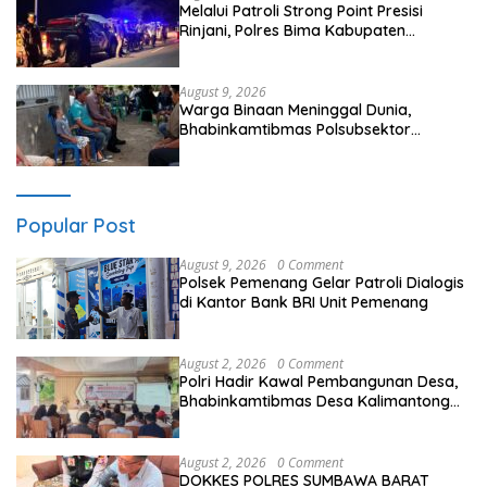
Melalui Patroli Strong Point Presisi
Rinjani, Polres Bima Kabupaten
Pastikan Kondusifitas Kamtibmas
August 9, 2026
Warga Binaan Meninggal Dunia,
Bhabinkamtibmas Polsubsektor
Palibelo Laksanakan Sambang Duka
Popular Post
August 9, 2026
0 Comment
Polsek Pemenang Gelar Patroli Dialogis
di Kantor Bank BRI Unit Pemenang
August 2, 2026
0 Comment
Polri Hadir Kawal Pembangunan Desa,
Bhabinkamtibmas Desa Kalimantong
Hadiri Musdes
August 2, 2026
0 Comment
DOKKES POLRES SUMBAWA BARAT