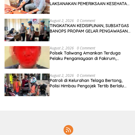
LAKSANAKAN PEMERIKSAAN KESEHATAN
PERSONEL OPS ANTIK RINJANI 2026
August 2, 2026
0 Comment
TINGKATKAN KEDISIPLINAN, SUBSATGAS
BANOPS PROPAM GELAR PENGAWASAN
PERSONEL OPS ANTIK RINJANI 2026
August 2, 2026
0 Comment
Polsek Taliwang Amankan Terduga
Pelaku Penganiayaan di Fakirum,
Korban Jalani Perawatan Medis
August 2, 2026
0 Comment
Patroli di Kelurahan Telaga Bertong,
Polisi Himbau Pengojek Tertib Berlalu
Lintas