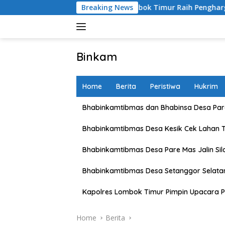
Skip
i
Kapolres Lombok Timur Raih Penghargaan Pelayanan Pr
Breaking News
to
content
Binkam
Home
Berita
Peristiwa
Hukrim
Bhabinkamtibmas dan Bhabinsa Desa Pare
Bhabinkamtibmas Desa Kesik Cek Lahan 
Bhabinkamtibmas Desa Pare Mas Jalin Si
Bhabinkamtibmas Desa Setanggor Selata
Kapolres Lombok Timur Pimpin Upacara P
Home
Berita