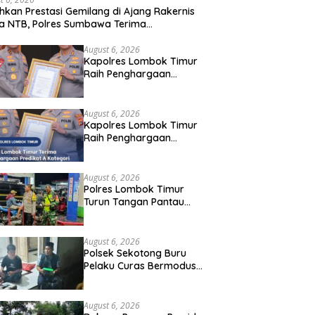
hkan Prestasi Gemilang di Ajang Rakernis
a NTB, Polres Sumbawa Terima
hargaan Pelayanan Prima Kapolri
August 6, 2026
Kapolres Lombok Timur
Raih Penghargaan
Pelayanan Prima Predikat
A dari Kapolri
August 6, 2026
Kapolres Lombok Timur
Raih Penghargaan
Pelayanan Prima Predikat
A dari Kapolri
August 6, 2026
Polres Lombok Timur
Turun Tangan Pantau
Distribusi BBM, Warga
Diminta Tak Panic Buying
August 6, 2026
Polsek Sekotong Buru
Pelaku Curas Bermodus
Sembako di Lombok
Barat, Isu Penculikan
Dipastikan Hoaks
August 6, 2026