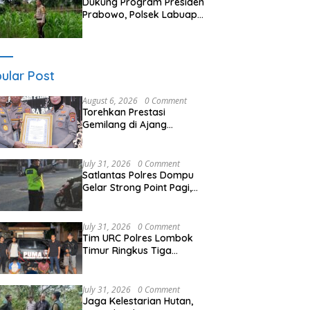
Dukung Program Presiden
Prabowo, Polsek Labuapi
Sasar Pekarangan Warga
di Lombok Barat
ular Post
August 6, 2026
0 Comment
Torehkan Prestasi
Gemilang di Ajang
Rakernis Polda NTB,
Polres Sumbawa Terima
Penghargaan Pelayanan
July 31, 2026
0 Comment
Prima Kapolri
Satlantas Polres Dompu
Gelar Strong Point Pagi,
Antisipasi Kepadatan dan
Kecelakaan Lalu Lintas
July 31, 2026
0 Comment
Tim URC Polres Lombok
Timur Ringkus Tiga
Terduga Pelaku
Curanmor, Ungkap Aksi
Pencurian Motor di Sikur
July 31, 2026
0 Comment
Jaga Kelestarian Hutan,