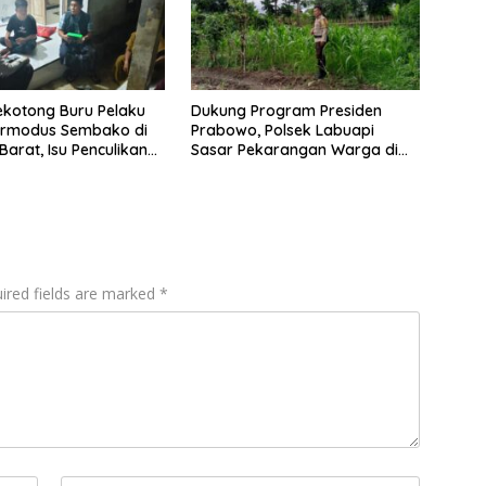
ekotong Buru Pelaku
Dukung Program Presiden
ermodus Sembako di
Prabowo, Polsek Labuapi
arat, Isu Penculikan
Sasar Pekarangan Warga di
an Hoaks
Lombok Barat
ired fields are marked
*