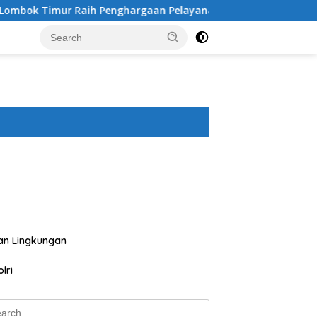
ih Penghargaan Pelayanan Prima Predikat A dari Kapolri
an Lingkungan
lri
ch