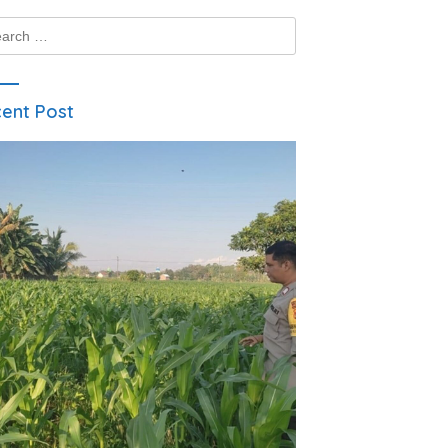
ch
ent Post