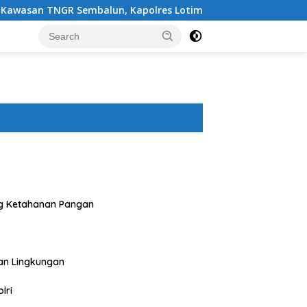
mbalun, Kapolres Lotim Turun Langsung Padamkan Api
g Ketahanan Pangan
an Lingkungan
lri