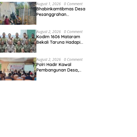
Harkamtibmas kepada
August 1, 2026
0 Comment
Warga
Bhabinkamtibmas Desa
Pesanggrahan
Laksanakan Sambang
dan Silaturahmi, Ajak
Warga Berperan Aktif
August 2, 2026
0 Comment
Menjaga Kamtibmas
Kodim 1606 Mataram
Bekali Taruna Hadapi
Tugas Pengabdian Nyata
August 2, 2026
0 Comment
Polri Hadir Kawal
Pembangunan Desa,
Bhabinkamtibmas Desa
Kalimantong Hadiri
Musdes