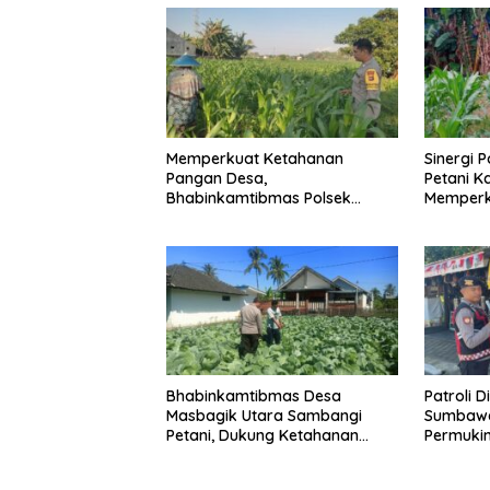
Memperkuat Ketahanan
Sinergi 
Pangan Desa,
Petani K
Bhabinkamtibmas Polsek
Memperk
Labuapi Dampingi Petani
Pangan 
Kuranji Dalang
Bhabinkamtibmas Desa
Patroli D
Masbagik Utara Sambangi
Sumbawa
Petani, Dukung Ketahanan
Permukim
Pangan dan Swasembada
Jaga Ka
Pangan
Kondusif