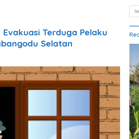
Sear
for:
 Evakuasi Terduga Pelaku
Rec
abangodu Selatan