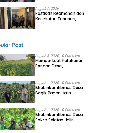
Ramai, Jaga Kamtibmas
Tetap Kondusif
August 8, 2026
Pastikan Keamanan dan
Kesehatan Tahanan,
Polres Sumbawa Barat
Intensifkan Pengecekan
Rutan Secara Berkala
ular Post
August 8, 2026
0 Comment
Memperkuat Ketahanan
Pangan Desa,
Bhabinkamtibmas Polsek
Labuapi Dampingi Petani
Kuranji Dalang
August 1, 2026
0 Comment
Bhabinkamtibmas Desa
Bagik Papan Jalin
Silaturahmi, Cek Tanaman
Jagung, dan Sampaikan
Himbauan Kamtibmas
August 1, 2026
0 Comment
kepada Warga
Bhabinkamtibmas Desa
Sakra Selatan Jalin
Silaturahmi dan
Sampaikan Himbauan