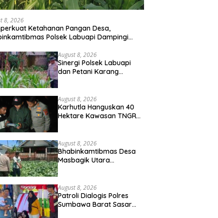
t 8, 2026
perkuat Ketahanan Pangan Desa,
inkamtibmas Polsek Labuapi Dampingi
ni Kuranji Dalang
August 8, 2026
Sinergi Polsek Labuapi
dan Petani Karang
Bongkot Memperkuat
Ketahanan Pangan
Nasional
August 8, 2026
Karhutla Hanguskan 40
Hektare Kawasan TNGR
Sembalun, Kapolres Lotim
Turun Langsung
Padamkan Api
August 8, 2026
Bhabinkamtibmas Desa
Masbagik Utara
Sambangi Petani, Dukung
Ketahanan Pangan dan
Swasembada Pangan
August 8, 2026
Patroli Dialogis Polres
Sumbawa Barat Sasar
Permukiman dan Jalur