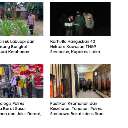
Polsek Labuapi dan
Karhutla Hanguskan 40
arang Bongkot
Hektare Kawasan TNGR
uat Ketahanan
Sembalun, Kapolres Lotim
Nasional
Turun Langsung Padamkan Api
ialogis Polres
Pastikan Keamanan dan
 Barat Sasar
Kesehatan Tahanan, Polres
an dan Jalur Ramai,
Sumbawa Barat Intensifkan
mtibmas Tetap
Pengecekan Rutan Secara
Berkala