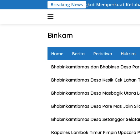
Skip
dan Petani Karang Bongkot Memperkuat Ketahanan Pangan Nasi
Breaking News
to
content
Binkam
Home
Berita
Peristiwa
Hukrim
Bhabinkamtibmas dan Bhabinsa Desa Pare
Bhabinkamtibmas Desa Kesik Cek Lahan 
Bhabinkamtibmas Desa Masbagik Utara 
Bhabinkamtibmas Desa Pare Mas Jalin Si
Bhabinkamtibmas Desa Setanggor Selata
Kapolres Lombok Timur Pimpin Upacara P