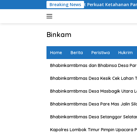
Skip
 Petani Lombok Barat Perkuat Ketahanan Pangan Nasional
Breaking News
to
content
Binkam
Home
Berita
Peristiwa
Hukrim
Bhabinkamtibmas dan Bhabinsa Desa Pare
Bhabinkamtibmas Desa Kesik Cek Lahan 
Bhabinkamtibmas Desa Masbagik Utara 
Bhabinkamtibmas Desa Pare Mas Jalin Si
Bhabinkamtibmas Desa Setanggor Selata
Kapolres Lombok Timur Pimpin Upacara P