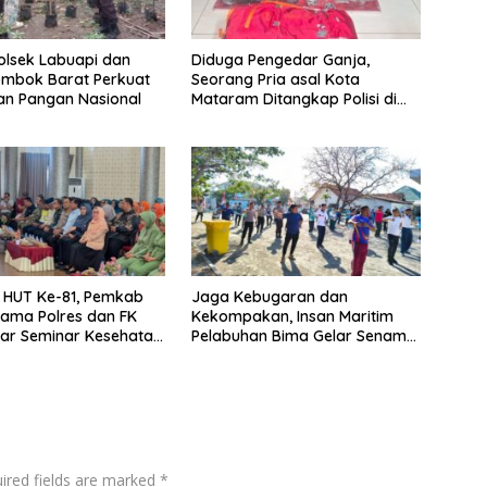
Polsek Labuapi dan
Diduga Pengedar Ganja,
ombok Barat Perkuat
Seorang Pria asal Kota
an Pangan Nasional
Mataram Ditangkap Polisi di
Sumbawa Barat
i HUT Ke-81, Pemkab
Jaga Kebugaran dan
ama Polres dan FK
Kekompakan, Insan Maritim
lar Seminar Kesehatan
Pelabuhan Bima Gelar Senam
ri Pertama
Bersama
an”
ired fields are marked
*