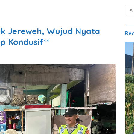
Sear
for:
lsek Jereweh, Wujud Nyata
Rec
p Kondusif**