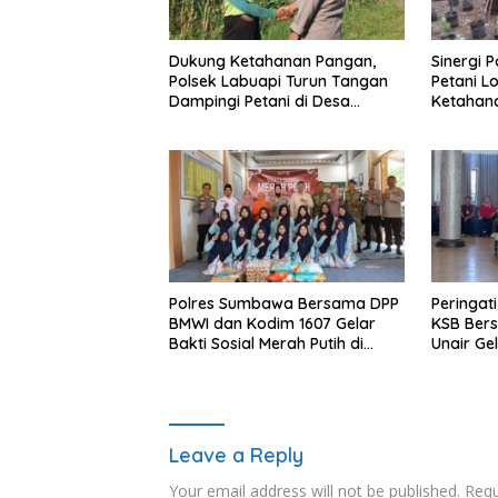
Dukung Ketahanan Pangan,
Sinergi 
Polsek Labuapi Turun Tangan
Petani L
Dampingi Petani di Desa
Ketahan
Karang Bongkot
Polres Sumbawa Bersama DPP
Peringat
BMWI dan Kodim 1607 Gelar
KSB Bers
Bakti Sosial Merah Putih di
Unair Ge
Ponpes Arrahman Hidayatullah
“1000 Ha
Kehidup
Leave a Reply
Your email address will not be published.
Requ