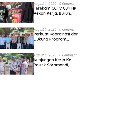
Wilayah Hukum Polres
August 1, 2026
0 Comment
Bima Kota
Terekam CCTV Curi HP
Rekan Kerja, Buruh
Gudang Jagung Diringkus
Tim Opsnal Satreskrim
Polres Bima Kota
August 1, 2026
0 Comment
Perkuat Koordinasi dan
Dukung Program
Pembangunan Desa
Kapolres Bima
Silaturahmi Bersama
August 1, 2026
0 Comment
Pemdes Nggembe
Kunjungan Kerja Ke
Polsek Soromandi,
Kapolres Bima, Tekankan
Pelayanan Terbaik Bagi
Masyarakat dan Hindari
Pelanggaran Dalam
Bentuk Apapun