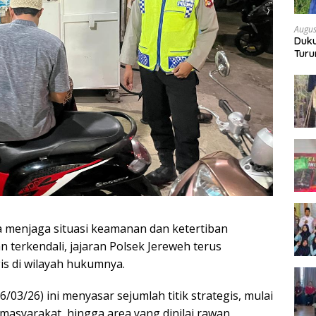
Augus
Duku
Turu
Bon
 menjaga situasi keamanan dan ketertiban
 terkendali, jajaran Polsek Jereweh terus
is di wilayah hukumnya.
/03/26) ini menyasar sejumlah titik strategis, mulai
masyarakat, hingga area yang dinilai rawan