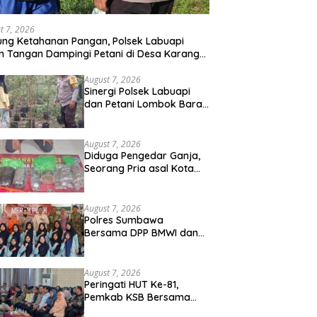
t 7, 2026
ng Ketahanan Pangan, Polsek Labuapi
n Tangan Dampingi Petani di Desa Karang
gkot
August 7, 2026
Sinergi Polsek Labuapi
dan Petani Lombok Barat
Perkuat Ketahanan
Pangan Nasional
August 7, 2026
Diduga Pengedar Ganja,
Seorang Pria asal Kota
Mataram Ditangkap Polisi
di Sumbawa Barat
August 7, 2026
Polres Sumbawa
Bersama DPP BMWI dan
Kodim 1607 Gelar Bakti
Sosial Merah Putih di
Ponpes Arrahman
August 7, 2026
Hidayatullah
Peringati HUT Ke-81,
Pemkab KSB Bersama
Polres dan FK Unair Gelar