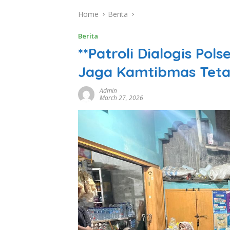
Home
Berita
Berita
**Patroli Dialogis Po
Jaga Kamtibmas Teta
Admin
March 27, 2026