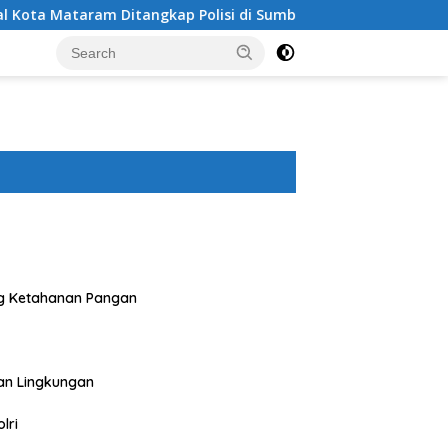
tangkap Polisi di Sumbawa Barat
Polres Sumbawa Bersa
g Ketahanan Pangan
an Lingkungan
lri