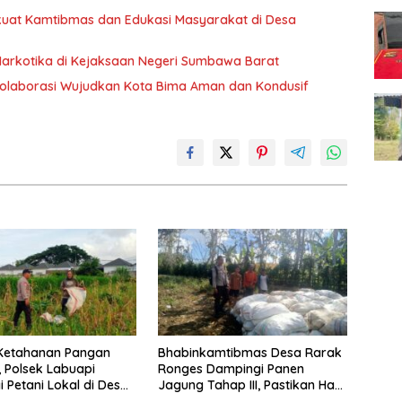
erkuat Kamtibmas dan Edukasi Masyarakat di Desa
Narkotika di Kejaksaan Negeri Sumbawa Barat
Kolaborasi Wujudkan Kota Bima Aman dan Kondusif
Ketahanan Pangan
Bhabinkamtibmas Desa Rarak
, Polsek Labuapi
Ronges Dampingi Panen
 Petani Lokal di Desa
Jagung Tahap III, Pastikan Hasil
Bongkot
Petani Terserap Pasar