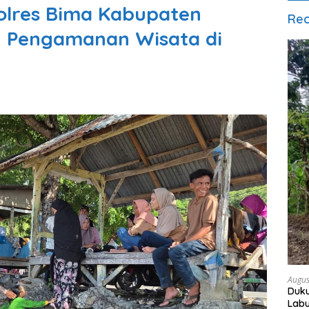
olres Bima Kabupaten
Rec
n Pengamanan Wisata di
Augus
Duku
Lab