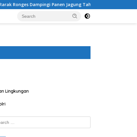
ingi Panen Jagung Tahap III, Pastikan Hasil Petani Terserap 
an Lingkungan
lri
ch