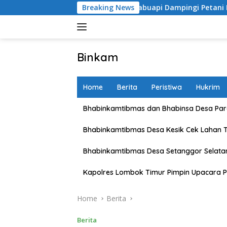
Skip
an Nasional, Polsek Labuapi Dampingi Petani Lokal di Desa K
Breaking News
to
content
Binkam
Home
Berita
Peristiwa
Hukrim
Bhabinkamtibmas dan Bhabinsa Desa Pare
Bhabinkamtibmas Desa Kesik Cek Lahan 
Bhabinkamtibmas Desa Setanggor Selata
Kapolres Lombok Timur Pimpin Upacara P
Home
Berita
Berita