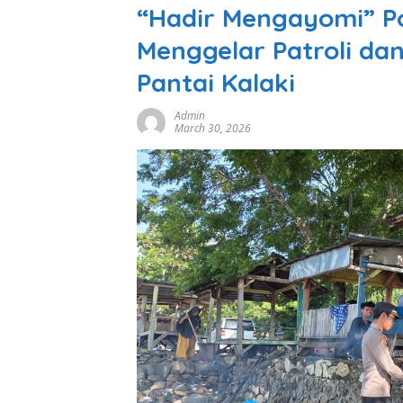
“Hadir Mengayomi” P
Menggelar Patroli da
Pantai Kalaki
Admin
March 30, 2026