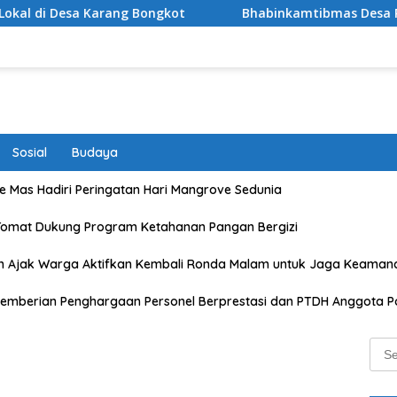
arang Bongkot
Bhabinkamtibmas Desa Rarak Ronges Damp
Sosial
Budaya
 Mas Hadiri Peringatan Hari Mangrove Sedunia
Tomat Dukung Program Ketahanan Pangan Bergizi
n Ajak Warga Aktifkan Kembali Ronda Malam untuk Jaga Keaman
emberian Penghargaan Personel Berprestasi dan PTDH Anggota Po
Sear
for: