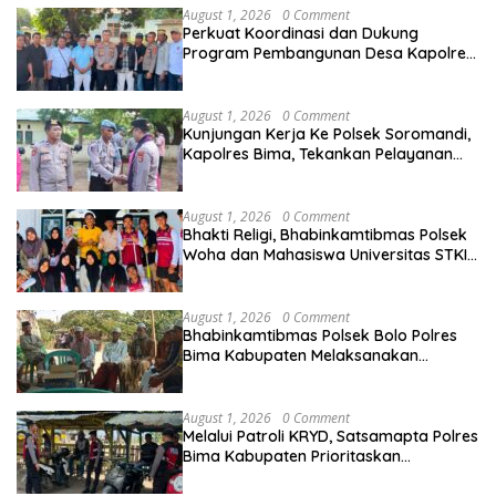
August 1, 2026
0 Comment
Perkuat Koordinasi dan Dukung
Program Pembangunan Desa Kapolres
Bima Silaturahmi Bersama Pemdes
Nggembe
August 1, 2026
0 Comment
Kunjungan Kerja Ke Polsek Soromandi,
Kapolres Bima, Tekankan Pelayanan
Terbaik Bagi Masyarakat dan Hindari
Pelanggaran Dalam Bentuk Apapun
August 1, 2026
0 Comment
Bhakti Religi, Bhabinkamtibmas Polsek
Woha dan Mahasiswa Universitas STKIP
Taman siswa Gotong Royong Bersihkan
Masjid
August 1, 2026
0 Comment
Bhabinkamtibmas Polsek Bolo Polres
Bima Kabupaten Melaksanakan
Sambang Duka Atas Meninggalnya
Warga Binaan
August 1, 2026
0 Comment
Melalui Patroli KRYD, Satsamapta Polres
Bima Kabupaten Prioritaskan
Keamanan dan Kenyamanan