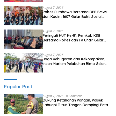
August 7, 2026
Polres Sumbawa Bersama DPP BMWI
dan Kodim 1607 Gelar Bakti Sosial
Merah Putih di Ponpes Arrahman
Hidayatullah
August 7, 2026
Peringati HUT Ke-81, Pemkab KSB
Bersama Polres dan FK Unair Gelar
Seminar Kesehatan “1000 Hari Pertama
Kehidupan”
August 7, 2026
Jaga Kebugaran dan Kekompakan,
Insan Maritim Pelabuhan Bima Gelar
Senam Bersama
Popular Post
August 7, 2026
0 Comment
Dukung Ketahanan Pangan, Polsek
Labuapi Turun Tangan Dampingi Petani
di Desa Karang Bongkot