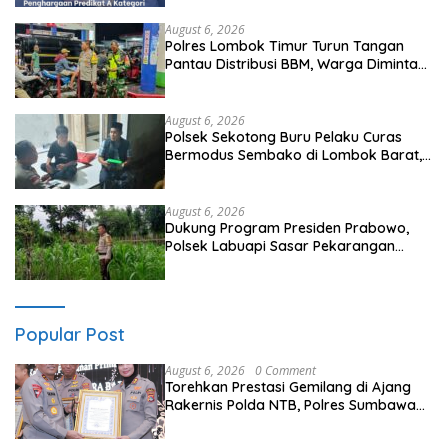
August 6, 2026
Polres Lombok Timur Turun Tangan
Pantau Distribusi BBM, Warga Diminta
Tak Panic Buying
August 6, 2026
Polsek Sekotong Buru Pelaku Curas
Bermodus Sembako di Lombok Barat,
Isu Penculikan Dipastikan Hoaks
August 6, 2026
Dukung Program Presiden Prabowo,
Polsek Labuapi Sasar Pekarangan
Warga di Lombok Barat
Popular Post
August 6, 2026
0 Comment
Torehkan Prestasi Gemilang di Ajang
Rakernis Polda NTB, Polres Sumbawa
Terima Penghargaan Pelayanan Prima
Kapolri