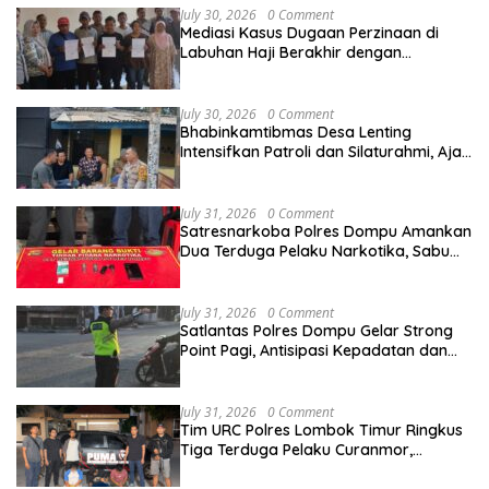
July 30, 2026
0 Comment
Mediasi Kasus Dugaan Perzinaan di
Labuhan Haji Berakhir dengan
Kesepakatan Damai
July 30, 2026
0 Comment
Bhabinkamtibmas Desa Lenting
Intensifkan Patroli dan Silaturahmi, Ajak
Warga Jaga Kamtibmas Tetap
Kondusif
July 31, 2026
0 Comment
Satresnarkoba Polres Dompu Amankan
Dua Terduga Pelaku Narkotika, Sabu
Bruto 2,66 Gram di Kandai Dua
July 31, 2026
0 Comment
Satlantas Polres Dompu Gelar Strong
Point Pagi, Antisipasi Kepadatan dan
Kecelakaan Lalu Lintas
July 31, 2026
0 Comment
Tim URC Polres Lombok Timur Ringkus
Tiga Terduga Pelaku Curanmor,
Ungkap Aksi Pencurian Motor di Sikur