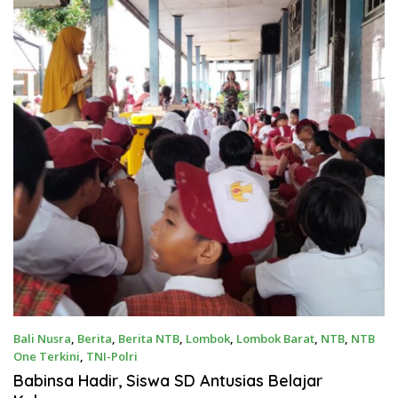
Bali Nusra
,
Berita
,
Berita NTB
,
Lombok
,
Lombok Barat
,
NTB
,
NTB
One Terkini
,
TNI-Polri
February 3, 2026
Babinsa Hadir, Siswa SD Antusias Belajar