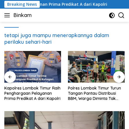
Skip
aan Pelayanan Prima Predikat A dari Kapolri
Breaking News
Kapolres
to
Binkam
content
tetapi juga mampu menerapkannya dalam
perilaku sehari-hari
Kapolres Lombok Timur Raih
Polres Lombok Timur Turun
Penghargaan Pelayanan
Tangan Pantau Distribusi
Prima Predikat A dari Kapolri
BBM, Warga Diminta Tak
Panic Buying