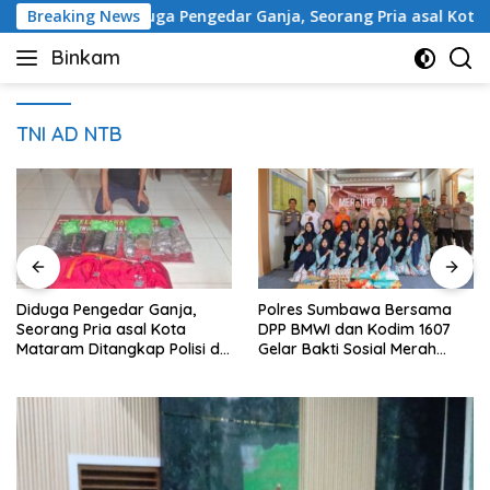
Skip
Breaking News
Diduga Pengedar Ganja, Seorang Pria asal Kota Matara
to
Binkam
content
TNI AD NTB
Diduga Pengedar Ganja,
Polres Sumbawa Bersama
Seorang Pria asal Kota
DPP BMWI dan Kodim 1607
Mataram Ditangkap Polisi di
Gelar Bakti Sosial Merah
Sumbawa Barat
Putih di Ponpes Arrahman
Hidayatullah