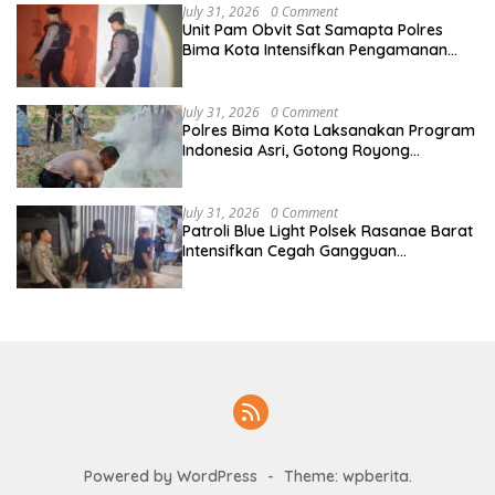
July 31, 2026
0 Comment
Unit Pam Obvit Sat Samapta Polres
Bima Kota Intensifkan Pengamanan
Objek Vital Nasional di PLTU Bima
July 31, 2026
0 Comment
Polres Bima Kota Laksanakan Program
Indonesia Asri, Gotong Royong
Bersihkan Tempat Pemakaman Umum
di Kelurahan Ule
July 31, 2026
0 Comment
Patroli Blue Light Polsek Rasanae Barat
Intensifkan Cegah Gangguan
Kamtibmas di Wilayah Hukum Polres
Bima Kota
Powered by WordPress
-
Theme: wpberita.