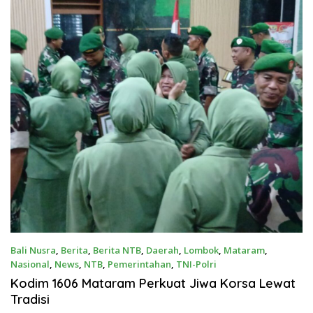
Bali Nusra
,
Berita
,
Berita NTB
,
Daerah
,
Lombok
,
Mataram
,
Nasional
,
News
,
NTB
,
Pemerintahan
,
TNI-Polri
May 22, 2026
Kodim 1606 Mataram Perkuat Jiwa Korsa Lewat
Tradisi