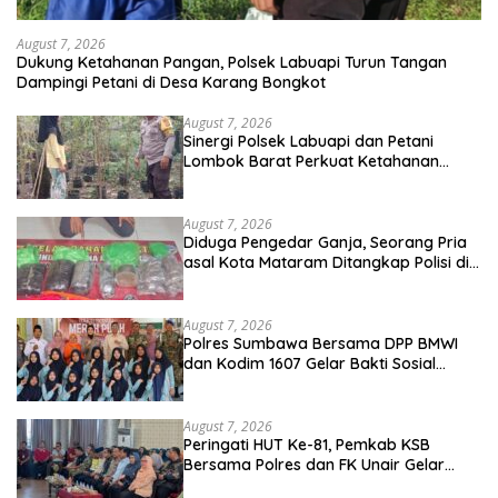
August 7, 2026
Dukung Ketahanan Pangan, Polsek Labuapi Turun Tangan
Dampingi Petani di Desa Karang Bongkot
August 7, 2026
Sinergi Polsek Labuapi dan Petani
Lombok Barat Perkuat Ketahanan
Pangan Nasional
August 7, 2026
Diduga Pengedar Ganja, Seorang Pria
asal Kota Mataram Ditangkap Polisi di
Sumbawa Barat
August 7, 2026
Polres Sumbawa Bersama DPP BMWI
dan Kodim 1607 Gelar Bakti Sosial
Merah Putih di Ponpes Arrahman
Hidayatullah
August 7, 2026
Peringati HUT Ke-81, Pemkab KSB
Bersama Polres dan FK Unair Gelar
Seminar Kesehatan “1000 Hari Pertama