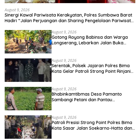
August 9, 2026
Sinergi Kawal Pariwisata Kerakyatan, Polres Sumbawa Barat
Hadiri “Jalan Perjuangan dan Sharing Pengelolaan Pariwisata
Bendungan Tiu Suntuk”
August 9, 2026
Gotong Royong Babinsa dan Warga
Longserang, Lebarkan Jalan Buka
Harapan
August 9, 2026
Serentak, Polsek Jajaran Polres Bima
Kota Gelar Patroli Strong Point Rinjani
di Sejumlah Titik Rawan
August 9, 2026
Bhabinkamtibmas Desa Pamanto
Sambangi Petani dan Pantau
Pertumbuhan Tanaman Kacang Kedelai
August 9, 2026
Patroli Presisi Strong Point Polres Bima
Kota Sasar Jalan Soekarno-Hatta dan
Gajah Mada