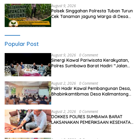
August 9, 2026
Polsek Singgahan Polresta Tuban Turun
Cek Tanaman jagung Warga di Desa
Mulyorejo
Popular Post
August 9, 2026
0 Comment
Sinergi Kawal Pariwisata Kerakyatan,
Polres Sumbawa Barat Hadiri “Jalan
Perjuangan dan Sharing Pengelolaan
Pariwisata Bendungan Tiu Suntuk”
August 2, 2026
0 Comment
Polri Hadir Kawal Pembangunan Desa,
Bhabinkamtibmas Desa Kalimantong
Hadiri Musdes
August 2, 2026
0 Comment
DOKKES POLRES SUMBAWA BARAT
LAKSANAKAN PEMERIKSAAN KESEHATAN
PERSONEL OPS ANTIK RINJANI 2026