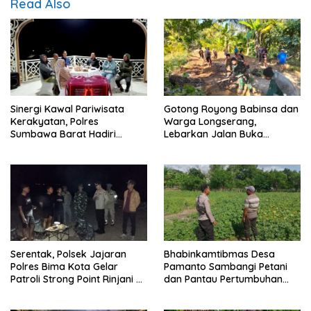
Read Also
Sinergi Kawal Pariwisata
Gotong Royong Babinsa dan
Kerakyatan, Polres
Warga Longserang,
Sumbawa Barat Hadiri
Lebarkan Jalan Buka
“Jalan Perjuangan dan
Harapan
Sharing Pengelolaan
Pariwisata Bendungan Tiu
Suntuk”
Serentak, Polsek Jajaran
Bhabinkamtibmas Desa
Polres Bima Kota Gelar
Pamanto Sambangi Petani
Patroli Strong Point Rinjani di
dan Pantau Pertumbuhan
Sejumlah Titik Rawan
Tanaman Kacang Kedelai