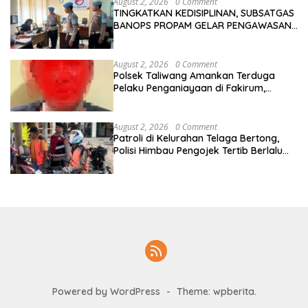
August 2, 2026
0 Comment
TINGKATKAN KEDISIPLINAN, SUBSATGAS
BANOPS PROPAM GELAR PENGAWASAN
PERSONEL OPS ANTIK RINJANI 2026
August 2, 2026
0 Comment
Polsek Taliwang Amankan Terduga
Pelaku Penganiayaan di Fakirum,
Korban Jalani Perawatan Medis
August 2, 2026
0 Comment
Patroli di Kelurahan Telaga Bertong,
Polisi Himbau Pengojek Tertib Berlalu
Lintas
Powered by WordPress
-
Theme: wpberita.