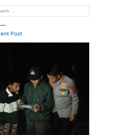
ch
ent Post