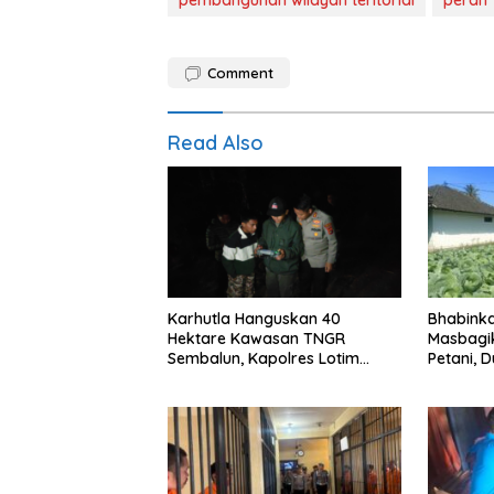
pembangunan wilayah teritorial
peran 
Comment
Read Also
Karhutla Hanguskan 40
Bhabink
Hektare Kawasan TNGR
Masbagi
Sembalun, Kapolres Lotim
Petani, 
Turun Langsung Padamkan Api
Pangan 
Pangan