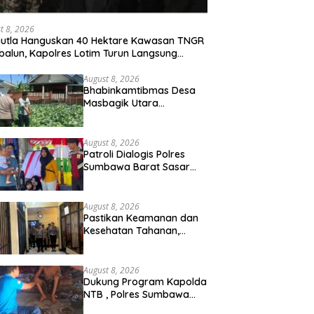
t 8, 2026
utla Hanguskan 40 Hektare Kawasan TNGR
alun, Kapolres Lotim Turun Langsung
amkan Api
August 8, 2026
Bhabinkamtibmas Desa
Masbagik Utara
Sambangi Petani, Dukung
Ketahanan Pangan dan
Swasembada Pangan
August 8, 2026
Patroli Dialogis Polres
Sumbawa Barat Sasar
Permukiman dan Jalur
Ramai, Jaga Kamtibmas
Tetap Kondusif
August 8, 2026
Pastikan Keamanan dan
Kesehatan Tahanan,
Polres Sumbawa Barat
Intensifkan Pengecekan
Rutan Secara Berkala
August 8, 2026
Dukung Program Kapolda
NTB , Polres Sumbawa
Barat Optimalkan Polmas