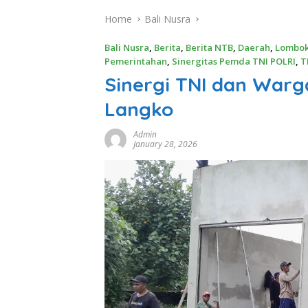
Home
Bali Nusra
Bali Nusra
,
Berita
,
Berita NTB
,
Daerah
,
Lombo
Pemerintahan
,
Sinergitas Pemda TNI POLRI
,
T
Sinergi TNI dan Warg
Langko
Admin
January 28, 2026