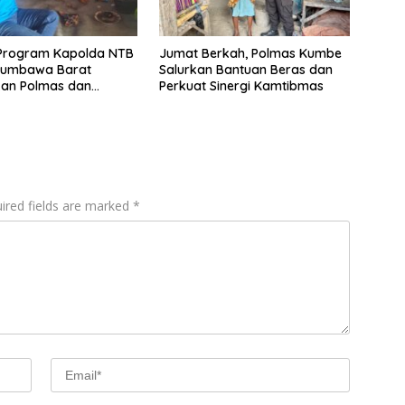
Program Kapolda NTB
Jumat Berkah, Polmas Kumbe
 Sumbawa Barat
Salurkan Bantuan Beras dan
kan Polmas dan
Perkuat Sinergi Kamtibmas
an Humanis di
kat
ired fields are marked
*