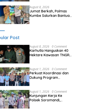
dan Pendekatan Humanis
di Masyarakat
August 8, 2026
Jumat Berkah, Polmas
Kumbe Salurkan Bantuan
Beras dan Perkuat Sinergi
Kamtibmas
ular Post
August 8, 2026
0 Comment
Karhutla Hanguskan 40
Hektare Kawasan TNGR
Sembalun, Kapolres Lotim
Turun Langsung
Padamkan Api
August 1, 2026
0 Comment
Perkuat Koordinasi dan
Dukung Program
Pembangunan Desa
Kapolres Bima
Silaturahmi Bersama
August 1, 2026
0 Comment
Pemdes Nggembe
Kunjungan Kerja Ke
Polsek Soromandi,
Kapolres Bima, Tekankan
Pelayanan Terbaik Bagi