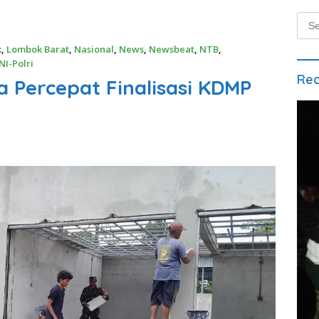
Sear
for:
k
,
Lombok Barat
,
Nasional
,
News
,
Newsbeat
,
NTB
,
NI-Polri
Rec
a Percepat Finalisasi KDMP