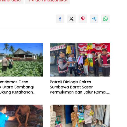
TNI di desa
TNI dan masyarakat
amtibmas Desa
Patroli Dialogis Polres
k Utara Sambangi
Sumbawa Barat Sasar
Dukung Ketahanan
Permukiman dan Jalur Ramai,
dan Swasembada
Jaga Kamtibmas Tetap
Kondusif