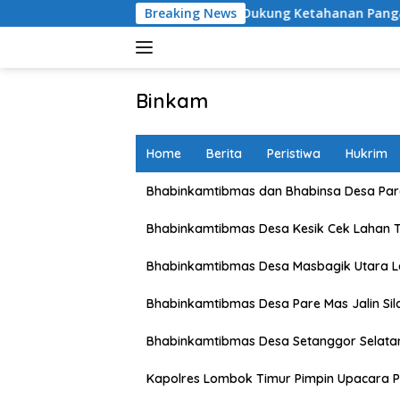
Skip
Sambangi Petani, Dukung Ketahanan Pangan dan Swasembada
Breaking News
to
content
Binkam
Home
Berita
Peristiwa
Hukrim
Bhabinkamtibmas dan Bhabinsa Desa Pare
Bhabinkamtibmas Desa Kesik Cek Lahan 
Bhabinkamtibmas Desa Masbagik Utara 
Bhabinkamtibmas Desa Pare Mas Jalin Si
Bhabinkamtibmas Desa Setanggor Selata
Kapolres Lombok Timur Pimpin Upacara P