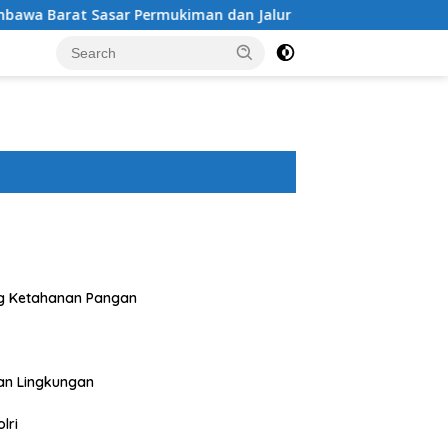
 Permukiman dan Jalur Ramai, Jaga Kamtibmas Tetap Kondusif
g Ketahanan Pangan
an Lingkungan
lri