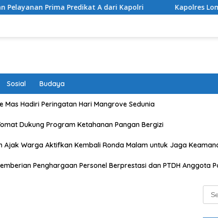
dikat A dari Kapolri
Kapolres Lombok Timur Raih Peng
Sosial
Budaya
 Mas Hadiri Peringatan Hari Mangrove Sedunia
Tomat Dukung Program Ketahanan Pangan Bergizi
n Ajak Warga Aktifkan Kembali Ronda Malam untuk Jaga Keaman
emberian Penghargaan Personel Berprestasi dan PTDH Anggota Po
Sear
for: