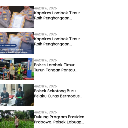
hargaan Pelayanan Prima Kapolri
August 6, 2026
Kapolres Lombok Timur
Raih Penghargaan
Pelayanan Prima Predikat
A dari Kapolri
August 6, 2026
Kapolres Lombok Timur
Raih Penghargaan
Pelayanan Prima Predikat
A dari Kapolri
August 6, 2026
Polres Lombok Timur
Turun Tangan Pantau
Distribusi BBM, Warga
Diminta Tak Panic Buying
August 6, 2026
Polsek Sekotong Buru
Pelaku Curas Bermodus
Sembako di Lombok
Barat, Isu Penculikan
Dipastikan Hoaks
August 6, 2026
Dukung Program Presiden
Prabowo, Polsek Labuapi
Sasar Pekarangan Warga