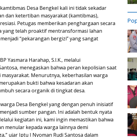
amtibmas Desa Bengkel kali ini tidak sekadar
n dan ketertiban masyarakat (kamtibmas),
Pop
resiasi. Petugas memberikan penghargaan secara
 yang telah proaktif mentransformasi lahan
menjadi “pekarangan bergizi” yang sangat
P Yasmara Harahap, S.I.K., melalui
 Santosa, menegaskan bahwa peran kepolisian saat
i masyarakat. Menurutnya, keberhasilan warga
 merupakan bukti bahwa kesadaran akan
buh secara organik di tingkat desa.
warga Desa Bengkel yang dengan penuh inisiatif
menjadi sumber pangan. Ini adalah bentuk nyata
elalui kegiatan ini, kami ingin memastikan bahwa
an menular kepada warga lainnya demi
a,” ujar Iptu I Nyoman Rudi Santosa dalam