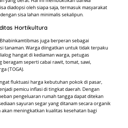
h yang berat. Hal ini membuktikan bahwa
a diadopsi oleh siapa saja, termasuk masyarakat
dengan sisa lahan minimalis sekalipun.
itas Hortikultura
l Bhabinkamtibmas juga berperan sebagai
si tanaman. Warga diingatkan untuk tidak terpaku
 dialog hangat di kediaman warga, petugas
eragam seperti cabai rawit, tomat, sawi,
rga (TOGA).
gingat fluktuasi harga kebutuhan pokok di pasar,
njadi pemicu inflasi di tingkat daerah. Dengan
 beban pengeluaran rumah tangga dapat ditekan
ersediaan sayuran segar yang ditanam secara organik
ya akan meningkatkan kualitas kesehatan bagi