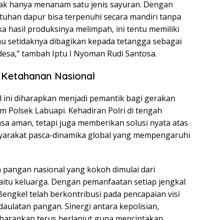
ak hanya menanam satu jenis sayuran. Dengan
tuhan dapur bisa terpenuhi secara mandiri tanpa
ka hasil produksinya melimpah, ini tentu memiliki
atau setidaknya dibagikan kepada tetangga sebagai
 desa,” tambah Iptu I Nyoman Rudi Santosa.
n Ketahanan Nasional
el ini diharapkan menjadi pemantik bagi gerakan
um Polsek Labuapi. Kehadiran Polri di tengah
a aman, tetapi juga memberikan solusi nyata atas
yarakat pasca-dinamika global yang mempengaruhi
pangan nasional yang kokoh dimulai dari
yaitu keluarga. Dengan pemanfaatan setiap jengkal
engkel telah berkontribusi pada pencapaian visi
aulatan pangan. Sinergi antara kepolisian,
iharapkan terus berlanjut guna menciptakan