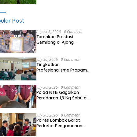
di Lombok Barat
ular Post
August 6, 2026
0 Comment
Torehkan Prestasi
Gemilang di Ajang
Rakernis Polda NTB,
Polres Sumbawa Terima
Penghargaan Pelayanan
July 30, 2026
0 Comment
Prima Kapolri
Tingkatkan
Profesionalisme Propam
Polres Sumbawa Barat
Berikan Pembinaan Etika
Profesi POLRI
July 30, 2026
0 Comment
Polda NTB Gagalkan
Peredaran 1,9 Kg Sabu di
Lombok Barat, Pria Asal
Madura Ditangkap
July 30, 2026
0 Comment
Polres Lombok Barat
Perketat Pengamanan
Objek Vital Lewat Patroli
Dialogis di Lapas Kuripan