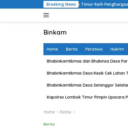
Skip
Kapolres Lombok Timur Raih Penghargaan Pelayanan Prima Pre
Breaking News
to
content
Binkam
Home
Berita
Peristiwa
Hukrim
Bhabinkamtibmas dan Bhabinsa Desa Pare
Bhabinkamtibmas Desa Kesik Cek Lahan 
Bhabinkamtibmas Desa Setanggor Selata
Kapolres Lombok Timur Pimpin Upacara P
Home
Berita
Berita