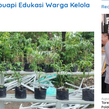
uapi Edukasi Warga Kelola
Rec
Augus
Tore
Pold