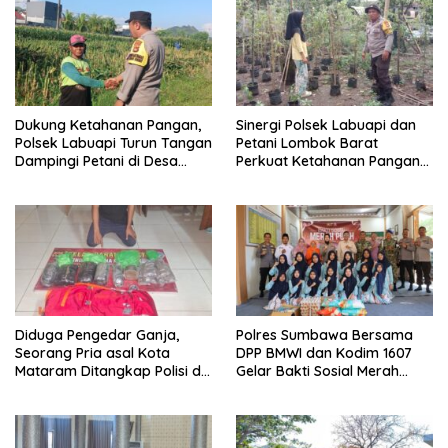
Dukung Ketahanan Pangan,
Sinergi Polsek Labuapi dan
Polsek Labuapi Turun Tangan
Petani Lombok Barat
Dampingi Petani di Desa
Perkuat Ketahanan Pangan
Karang Bongkot
Nasional
Diduga Pengedar Ganja,
Polres Sumbawa Bersama
Seorang Pria asal Kota
DPP BMWI dan Kodim 1607
Mataram Ditangkap Polisi di
Gelar Bakti Sosial Merah
Sumbawa Barat
Putih di Ponpes Arrahman
Hidayatullah