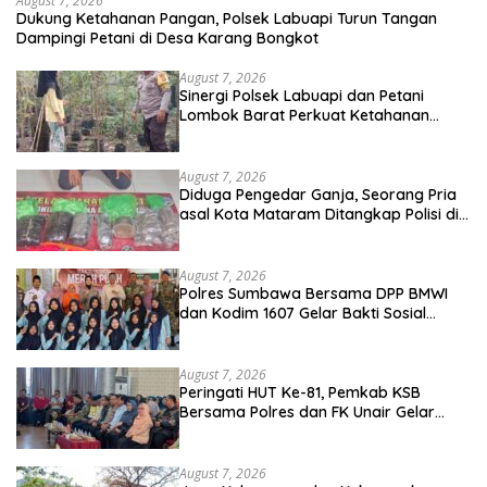
August 7, 2026
Dukung Ketahanan Pangan, Polsek Labuapi Turun Tangan
Dampingi Petani di Desa Karang Bongkot
August 7, 2026
Sinergi Polsek Labuapi dan Petani
Lombok Barat Perkuat Ketahanan
Pangan Nasional
August 7, 2026
Diduga Pengedar Ganja, Seorang Pria
asal Kota Mataram Ditangkap Polisi di
Sumbawa Barat
August 7, 2026
Polres Sumbawa Bersama DPP BMWI
dan Kodim 1607 Gelar Bakti Sosial
Merah Putih di Ponpes Arrahman
Hidayatullah
August 7, 2026
Peringati HUT Ke-81, Pemkab KSB
Bersama Polres dan FK Unair Gelar
Seminar Kesehatan “1000 Hari Pertama
Kehidupan”
August 7, 2026