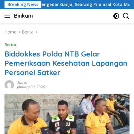
Skip
Diduga Pengedar Ganja, Seorang Pria asal Kota Mataram Dita
Breaking News
to
Binkam
content
Home
Berita
Berita
Biddokkes Polda NTB Gelar
Pemeriksaan Kesehatan Lapangan
Personel Satker
Admin
January 30, 2026