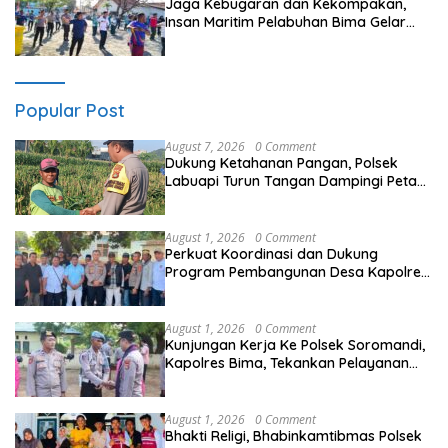
Jaga Kebugaran dan Kekompakan,
Insan Maritim Pelabuhan Bima Gelar
Senam Bersama
Popular Post
August 7, 2026
0 Comment
Dukung Ketahanan Pangan, Polsek
Labuapi Turun Tangan Dampingi Petani
di Desa Karang Bongkot
August 1, 2026
0 Comment
Perkuat Koordinasi dan Dukung
Program Pembangunan Desa Kapolres
Bima Silaturahmi Bersama Pemdes
Nggembe
August 1, 2026
0 Comment
Kunjungan Kerja Ke Polsek Soromandi,
Kapolres Bima, Tekankan Pelayanan
Terbaik Bagi Masyarakat dan Hindari
Pelanggaran Dalam Bentuk Apapun
August 1, 2026
0 Comment
Bhakti Religi, Bhabinkamtibmas Polsek