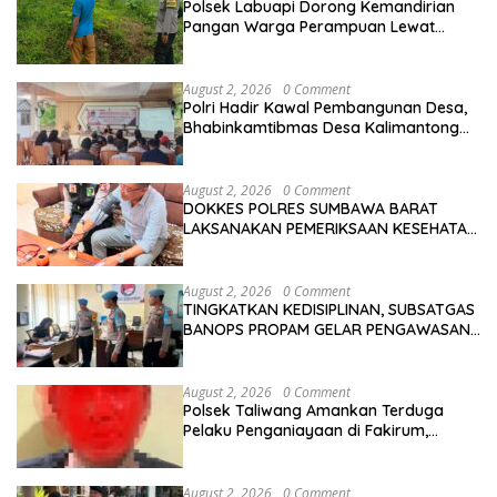
Polsek Labuapi Dorong Kemandirian
Pangan Warga Perampuan Lewat
Pemanfaatan Pekarangan Rumah
August 2, 2026
0 Comment
Polri Hadir Kawal Pembangunan Desa,
Bhabinkamtibmas Desa Kalimantong
Hadiri Musdes
August 2, 2026
0 Comment
DOKKES POLRES SUMBAWA BARAT
LAKSANAKAN PEMERIKSAAN KESEHATAN
PERSONEL OPS ANTIK RINJANI 2026
August 2, 2026
0 Comment
TINGKATKAN KEDISIPLINAN, SUBSATGAS
BANOPS PROPAM GELAR PENGAWASAN
PERSONEL OPS ANTIK RINJANI 2026
August 2, 2026
0 Comment
Polsek Taliwang Amankan Terduga
Pelaku Penganiayaan di Fakirum,
Korban Jalani Perawatan Medis
August 2, 2026
0 Comment