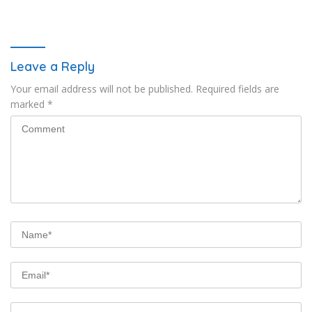
“Jalan Perjuangan dan
Harapan
Sharing Pengelolaan
Pariwisata Bendungan Tiu
Suntuk”
Leave a Reply
Your email address will not be published.
Required fields are
marked
*