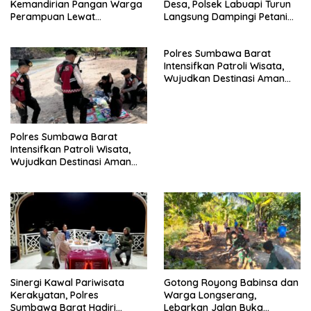
Kemandirian Pangan Warga
Desa, Polsek Labuapi Turun
Perampuan Lewat
Langsung Dampingi Petani
Pemanfaatan Pekarangan
Merembu
Rumah
Polres Sumbawa Barat
Intensifkan Patroli Wisata,
Wujudkan Destinasi Aman
dan Nyaman bagi
Masyarakat
Polres Sumbawa Barat
Intensifkan Patroli Wisata,
Wujudkan Destinasi Aman
dan Nyaman bagi
Masyarakat
Sinergi Kawal Pariwisata
Gotong Royong Babinsa dan
Kerakyatan, Polres
Warga Longserang,
Sumbawa Barat Hadiri
Lebarkan Jalan Buka