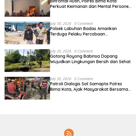
Binrohtal Rutin, Polres Bima Kota
Perkuat Keimanan dan Mental Personel
Sebelum Bertugas
July 30, 2026
0 Comment
Polsek Labuhan Badas Amankan
Terduga Pelaku Percobaan
Pemerkosaan Disertai Pengancaman
Dengan Parang
July 30, 2026
0 Comment
Gotong Royong Babinsa Dopang
Wujudkan Lingkungan Bersih dan Sehat
July 30, 2026
0 Comment
Patroli Dialogis Sat Samapta Polres
Bima Kota, Ajak Masyarakat Bersama
Jaga Kamtibmas