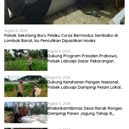
August 6, 2026
Polsek Sekotong Buru Pelaku Curas Bermodus Sembako di
Lombok Barat, Isu Penculikan Dipastikan Hoaks
August 6, 2026
Dukung Program Presiden Prabowo,
Polsek Labuapi Sasar Pekarangan
Warga di Lombok Barat
August 6, 2026
Dukung Ketahanan Pangan Nasional,
Polsek Labuapi Dampingi Petani Lokal
di Desa Karang Bongkot
August 6, 2026
Bhabinkamtibmas Desa Rarak Ronges
Dampingi Panen Jagung Tahap III,
Pastikan Hasil Petani Terserap Pasar