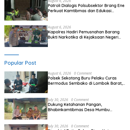
August 6, 2026
Patroli Dialogis Polsubsektor Brang Ene
Perkuat Kamtibmas dan Edukasi
Masyarakat di Desa Kalimantong
August 6, 2026
Kapolres Hadiri Pemusnahan Barang
Bukti Narkotika di Kejaksaan Negeri
Sumbawa Barat
Popular Post
August 6, 2026
0 Comment
Polsek Sekotong Buru Pelaku Curas
Bermodus Sembako di Lombok Barat,
Isu Penculikan Dipastikan Hoaks
July 30, 2026
0 Comment
Dukung Ketahanan Pangan,
Bhabinkamtibmas Desa Mumbu
Dampingi Petani Siapkan Lahan
Bawang Merah
July 30, 2026
0 Comment