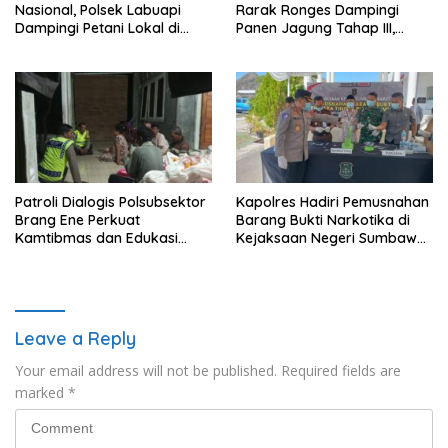
Nasional, Polsek Labuapi
Rarak Ronges Dampingi
Dampingi Petani Lokal di
Panen Jagung Tahap III,
Desa Karang Bongkot
Pastikan Hasil Petani
Terserap Pasar
Patroli Dialogis Polsubsektor
Kapolres Hadiri Pemusnahan
Brang Ene Perkuat
Barang Bukti Narkotika di
Kamtibmas dan Edukasi
Kejaksaan Negeri Sumbawa
Masyarakat di Desa
Barat
Kalimantong
Leave a Reply
Your email address will not be published.
Required fields are
marked
*