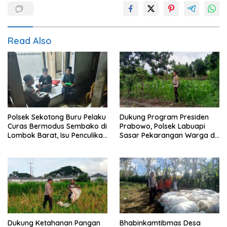
Read Also
Polsek Sekotong Buru Pelaku
Dukung Program Presiden
Curas Bermodus Sembako di
Prabowo, Polsek Labuapi
Lombok Barat, Isu Penculikan
Sasar Pekarangan Warga di
Dipastikan Hoaks
Lombok Barat
Dukung Ketahanan Pangan
Bhabinkamtibmas Desa