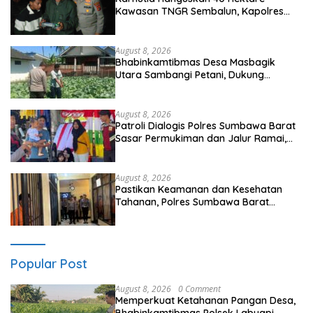
Kawasan TNGR Sembalun, Kapolres
Lotim Turun Langsung Padamkan Api
August 8, 2026
Bhabinkamtibmas Desa Masbagik
Utara Sambangi Petani, Dukung
Ketahanan Pangan dan Swasembada
Pangan
August 8, 2026
Patroli Dialogis Polres Sumbawa Barat
Sasar Permukiman dan Jalur Ramai,
Jaga Kamtibmas Tetap Kondusif
August 8, 2026
Pastikan Keamanan dan Kesehatan
Tahanan, Polres Sumbawa Barat
Intensifkan Pengecekan Rutan Secara
Berkala
Popular Post
August 8, 2026
0 Comment
Memperkuat Ketahanan Pangan Desa,