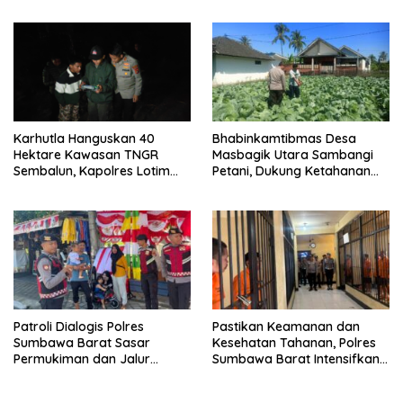
Kuranji Dalang
Karhutla Hanguskan 40
Bhabinkamtibmas Desa
Hektare Kawasan TNGR
Masbagik Utara Sambangi
Sembalun, Kapolres Lotim
Petani, Dukung Ketahanan
Turun Langsung Padamkan
Pangan dan Swasembada
Api
Pangan
Patroli Dialogis Polres
Pastikan Keamanan dan
Sumbawa Barat Sasar
Kesehatan Tahanan, Polres
Permukiman dan Jalur
Sumbawa Barat Intensifkan
Ramai, Jaga Kamtibmas
Pengecekan Rutan Secara
Tetap Kondusif
Berkala