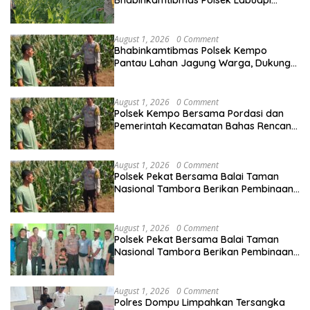
Bhabinkamtibmas Polsek Labuapi
Dampingi Petani Kuranji Dalang
August 1, 2026
0 Comment
Bhabinkamtibmas Polsek Kempo
Pantau Lahan Jagung Warga, Dukung
Ketahanan Pangan Menuju Indonesia
Emas
August 1, 2026
0 Comment
Polsek Kempo Bersama Pordasi dan
Pemerintah Kecamatan Bahas Rencana
Pacuan Kuda Tradisional
August 1, 2026
0 Comment
Polsek Pekat Bersama Balai Taman
Nasional Tambora Berikan Pembinaan
kepada Warga Terkait Pembukaan
Lahan di Kawasan Hutan
August 1, 2026
0 Comment
Polsek Pekat Bersama Balai Taman
Nasional Tambora Berikan Pembinaan
kepada Warga Terkait Pembukaan
Lahan di Kawasan Hutan
August 1, 2026
0 Comment
Polres Dompu Limpahkan Tersangka