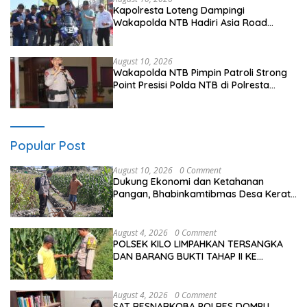
Kapolresta Loteng Dampingi
Wakapolda NTB Hadiri Asia Road
Racing Championship 2026 di Sirkuit
Mandalika
August 10, 2026
Wakapolda NTB Pimpin Patroli Strong
Point Presisi Polda NTB di Polresta
Lombok Tengah
Popular Post
August 10, 2026
0 Comment
Dukung Ekonomi dan Ketahanan
Pangan, Bhabinkamtibmas Desa Kerato
Sambangi Warga Cek Kualitas Hasil
Pertanian
August 4, 2026
0 Comment
POLSEK KILO LIMPAHKAN TERSANGKA
DAN BARANG BUKTI TAHAP II KE
KEJAKSAAN NEGERI DOMPU
August 4, 2026
0 Comment
SAT RESNARKOBA POLRES DOMPU