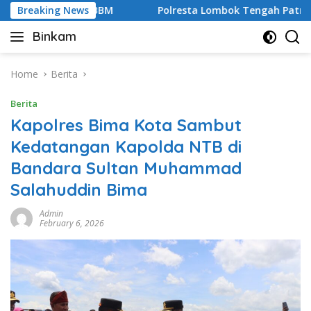
Skip
 Penimbunan BBM
Breaking News
Polresta Lombok Tengah Patroli Cegah 
to
Binkam
content
Home
Berita
Berita
Kapolres Bima Kota Sambut
Kedatangan Kapolda NTB di
Bandara Sultan Muhammad
Salahuddin Bima
Admin
February 6, 2026