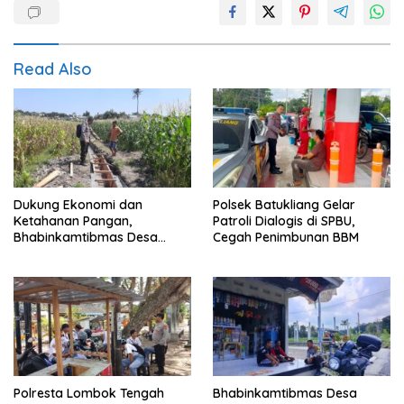
Read Also
Dukung Ekonomi dan
Polsek Batukliang Gelar
Ketahanan Pangan,
Patroli Dialogis di SPBU,
Bhabinkamtibmas Desa
Cegah Penimbunan BBM
Kerato Sambangi Warga Cek
Kualitas Hasil Pertanian
Polresta Lombok Tengah
Bhabinkamtibmas Desa