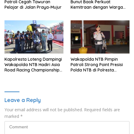
Patroli Cegah Tawuran
Bunut Baok Perkuat
Pelajar di Jalan Praya-Mujur
Kemitraan dengan Warga
untuk Jaga Kamtibmas
Kapolresta Loteng Dampingi
Wakapolda NTB Pimpin
Wakapolda NTB Hadiri Asia
Patroli Strong Point Presisi
Road Racing Championship
Polda NTB di Polresta
2026 di Sirkuit Mandalika
Lombok Tengah
Leave a Reply
Your email address will not be published.
Required fields are
marked
*