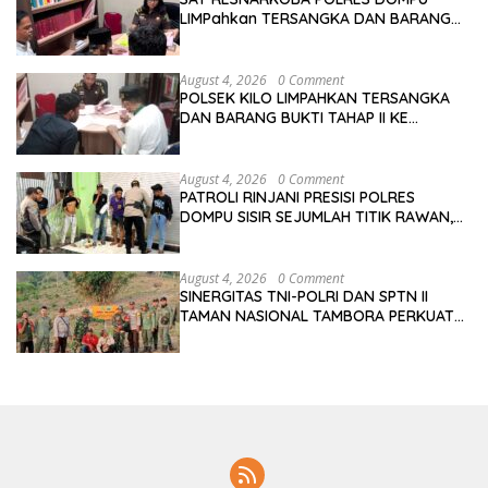
LIMPahkan TERSANGKA DAN BARANG
BUKTI TAHAP II KE KEJARI DOMPU
August 4, 2026
0 Comment
POLSEK KILO LIMPAHKAN TERSANGKA
DAN BARANG BUKTI TAHAP II KE
KEJAKSAAN NEGERI DOMPU
August 4, 2026
0 Comment
PATROLI RINJANI PRESISI POLRES
DOMPU SISIR SEJUMLAH TITIK RAWAN,
CIPTAKAN KAMTIBMAS KONDUSIF
August 4, 2026
0 Comment
SINERGITAS TNI-POLRI DAN SPTN II
TAMAN NASIONAL TAMBORA PERKUAT
PENGAWASAN KAWASAN HUTAN