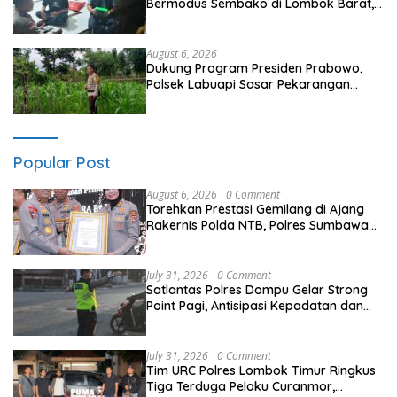
Bermodus Sembako di Lombok Barat,
Isu Penculikan Dipastikan Hoaks
August 6, 2026
Dukung Program Presiden Prabowo,
Polsek Labuapi Sasar Pekarangan
Warga di Lombok Barat
Popular Post
August 6, 2026
0 Comment
Torehkan Prestasi Gemilang di Ajang
Rakernis Polda NTB, Polres Sumbawa
Terima Penghargaan Pelayanan Prima
Kapolri
July 31, 2026
0 Comment
Satlantas Polres Dompu Gelar Strong
Point Pagi, Antisipasi Kepadatan dan
Kecelakaan Lalu Lintas
July 31, 2026
0 Comment
Tim URC Polres Lombok Timur Ringkus
Tiga Terduga Pelaku Curanmor,