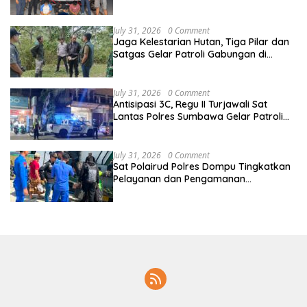
Ungkap Aksi Pencurian Motor di Sikur
July 31, 2026
0 Comment
Jaga Kelestarian Hutan, Tiga Pilar dan
Satgas Gelar Patroli Gabungan di
Kawasan Hutan Lindung Ai Baong
July 31, 2026
0 Comment
Antisipasi 3C, Regu II Turjawali Sat
Lantas Polres Sumbawa Gelar Patroli
Blue Light di Simpang Lawang Gali
July 31, 2026
0 Comment
Sat Polairud Polres Dompu Tingkatkan
Pelayanan dan Pengamanan
Masyarakat Pesisir