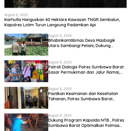
August 8, 2026
Karhutla Hanguskan 40 Hektare Kawasan TNGR Sembalun,
Kapolres Lotim Turun Langsung Padamkan Api
August 8, 2026
Bhabinkamtibmas Desa Masbagik
Utara Sambangi Petani, Dukung
Ketahanan Pangan dan Swasembada
Pangan
August 8, 2026
Patroli Dialogis Polres Sumbawa Barat
Sasar Permukiman dan Jalur Ramai,
Jaga Kamtibmas Tetap Kondusif
August 8, 2026
Pastikan Keamanan dan Kesehatan
Tahanan, Polres Sumbawa Barat
Intensifkan Pengecekan Rutan Secara
Berkala
August 8, 2026
Dukung Program Kapolda NTB , Polres
Sumbawa Barat Optimalkan Polmas
dan Pendekatan Humanis di