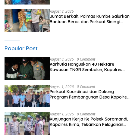
Masyarakat
August 8, 2026
Jumat Berkah, Polmas Kumbe Salurkan
Bantuan Beras dan Perkuat Sinergi
Kamtibmas
Popular Post
August 8, 2026
0 Comment
Karhutla Hanguskan 40 Hektare
Kawasan TNGR Sembalun, Kapolres
Lotim Turun Langsung Padamkan Api
August 1, 2026
0 Comment
Perkuat Koordinasi dan Dukung
Program Pembangunan Desa Kapolres
Bima Silaturahmi Bersama Pemdes
Nggembe
August 1, 2026
0 Comment
Kunjungan Kerja Ke Polsek Soromandi,
Kapolres Bima, Tekankan Pelayanan
Terbaik Bagi Masyarakat dan Hindari