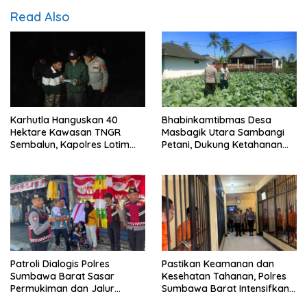
Read Also
Karhutla Hanguskan 40
Bhabinkamtibmas Desa
Hektare Kawasan TNGR
Masbagik Utara Sambangi
Sembalun, Kapolres Lotim
Petani, Dukung Ketahanan
Turun Langsung Padamkan
Pangan dan Swasembada
Api
Pangan
Patroli Dialogis Polres
Pastikan Keamanan dan
Sumbawa Barat Sasar
Kesehatan Tahanan, Polres
Permukiman dan Jalur
Sumbawa Barat Intensifkan
Ramai, Jaga Kamtibmas
Pengecekan Rutan Secara