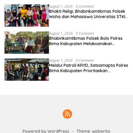
Pelanggaran Dalam Bentuk Apapun
August 1, 2026
0 Comment
Bhakti Religi, Bhabinkamtibmas Polsek
Woha dan Mahasiswa Universitas STKIP
Taman siswa Gotong Royong Bersihkan
Masjid
August 1, 2026
0 Comment
Bhabinkamtibmas Polsek Bolo Polres
Bima Kabupaten Melaksanakan
Sambang Duka Atas Meninggalnya
Warga Binaan
August 1, 2026
0 Comment
Melalui Patroli KRYD, Satsamapta Polres
Bima Kabupaten Prioritaskan
Keamanan dan Kenyamanan
Masyarakat di Wilayah Hukumnya
Powered by WordPress
-
Theme: wpberita.