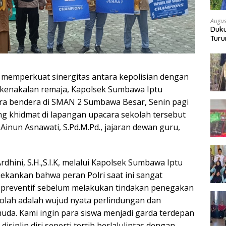
Augus
Duku
Turu
Bon
emperkuat sinergitas antara kepolisian dengan
i kenakalan remaja, Kapolsek Sumbawa Iptu
a bendera di SMAN 2 Sumbawa Besar, Senin pagi
ng khidmat di lapangan upacara sekolah tersebut
inun Asnawati, S.Pd.M.Pd., jajaran dewan guru,
hini, S.H.,S.I.K, melalui Kapolsek Sumbawa Iptu
kankan bahwa peran Polri saat ini sangat
preventif sebelum melakukan tindakan penegakan
olah adalah wujud nyata perlindungan dan
uda. Kami ingin para siswa menjadi garda terdepan
siplin diri seperti tertib berlalulintas dengan