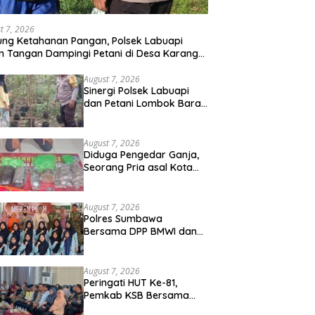
t 7, 2026
ng Ketahanan Pangan, Polsek Labuapi
n Tangan Dampingi Petani di Desa Karang
gkot
August 7, 2026
Sinergi Polsek Labuapi
dan Petani Lombok Barat
Perkuat Ketahanan
Pangan Nasional
August 7, 2026
Diduga Pengedar Ganja,
Seorang Pria asal Kota
Mataram Ditangkap Polisi
di Sumbawa Barat
August 7, 2026
Polres Sumbawa
Bersama DPP BMWI dan
Kodim 1607 Gelar Bakti
Sosial Merah Putih di
Ponpes Arrahman
August 7, 2026
Hidayatullah
Peringati HUT Ke-81,
Pemkab KSB Bersama
Polres dan FK Unair Gelar