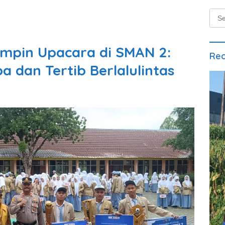
Sear
for:
mpin Upacara di SMAN 2:
Rec
 dan Tertib Berlalulintas