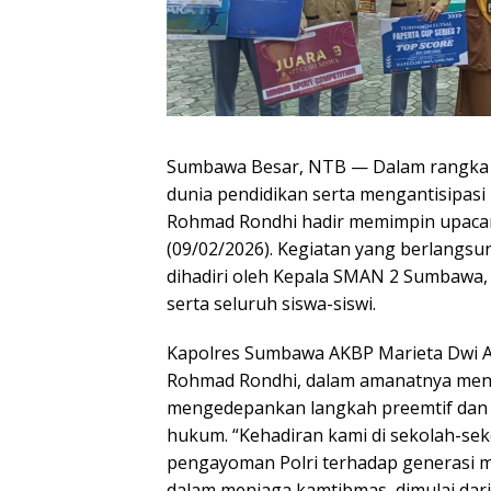
Sumbawa Besar, NTB — Dalam rangka m
dunia pendidikan serta mengantisipas
Rohmad Rondhi hadir memimpin upacar
(09/02/2026). Kegiatan yang berlangsu
dihadiri oleh Kepala SMAN 2 Sumbawa, A
serta seluruh siswa-siswi.
Kapolres Sumbawa AKBP Marieta Dwi Ard
Rohmad Rondhi, dalam amanatnya mene
mengedepankan langkah preemtif dan 
hukum. “Kehadiran kami di sekolah-sek
pengayoman Polri terhadap generasi m
dalam menjaga kamtibmas, dimulai dari di