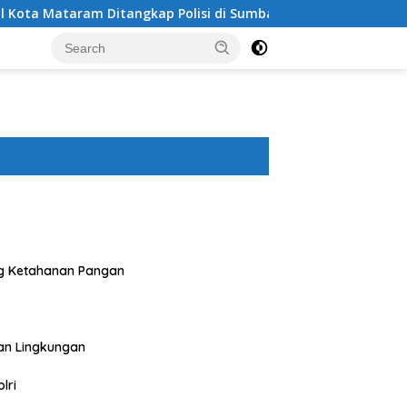
itangkap Polisi di Sumbawa Barat
Polres Sumbawa Bers
g Ketahanan Pangan
an Lingkungan
lri