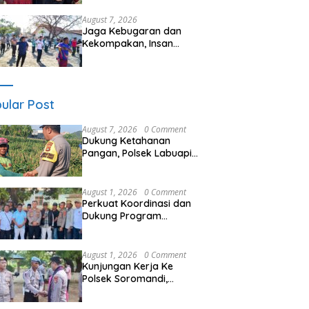
Seminar Kesehatan “1000
Hari Pertama Kehidupan”
August 7, 2026
Jaga Kebugaran dan
Kekompakan, Insan
Maritim Pelabuhan Bima
Gelar Senam Bersama
ular Post
August 7, 2026
0 Comment
Dukung Ketahanan
Pangan, Polsek Labuapi
Turun Tangan Dampingi
Petani di Desa Karang
Bongkot
August 1, 2026
0 Comment
Perkuat Koordinasi dan
Dukung Program
Pembangunan Desa
Kapolres Bima
Silaturahmi Bersama
August 1, 2026
0 Comment
Pemdes Nggembe
Kunjungan Kerja Ke
Polsek Soromandi,
Kapolres Bima, Tekankan
Pelayanan Terbaik Bagi