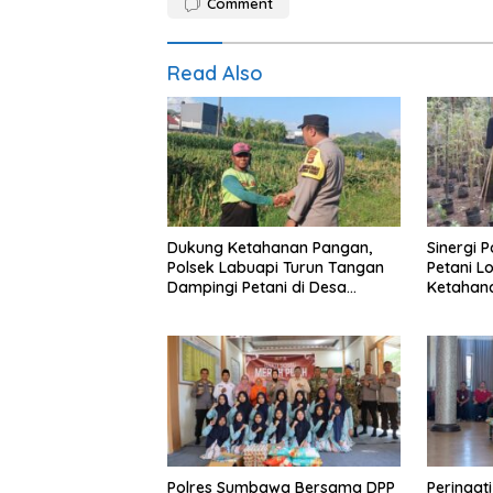
Comment
Read Also
Dukung Ketahanan Pangan,
Sinergi 
Polsek Labuapi Turun Tangan
Petani L
Dampingi Petani di Desa
Ketahan
Karang Bongkot
Polres Sumbawa Bersama DPP
Peringat