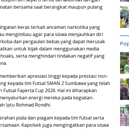
amatan bersama saat berangkat maupun pulang
ingatan keras terkait ancaman narkotika yang
iau mengimbau agar para siswa menjauhkan diri
arkoba dan pergaulan bebas yang dapat merusak
Pop
ingatkan untuk bijak dalam menggunakan media
u hoaks, serta menghindari tindakan negatif yang
na.
 memberikan apresiasi tinggi kepada prestasi non-
sung kepada tim Futsal SMAN 2 Sumbawa yang telah
 Futsal Faperta Cup 2026. Hal ini diharapkan
k menyalurkan energi mereka pada kegiatan-
bah Iptu Rohmad Rondhi.
erahan piala dan piagam kepada tim futsal serta
ersamaan. Kapolsek juga mengingatkan para siswa