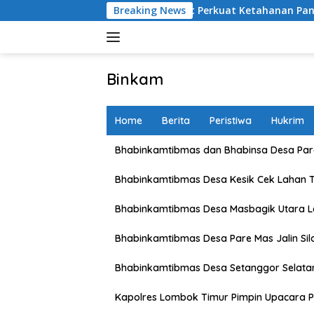
Skip
n Petani Lombok Barat Perkuat Ketahanan Pangan Nasional
Breaking News
to
content
Binkam
Home
Berita
Peristiwa
Hukrim
Bhabinkamtibmas dan Bhabinsa Desa Pare
Bhabinkamtibmas Desa Kesik Cek Lahan 
Bhabinkamtibmas Desa Masbagik Utara 
Bhabinkamtibmas Desa Pare Mas Jalin Si
Bhabinkamtibmas Desa Setanggor Selata
Kapolres Lombok Timur Pimpin Upacara P