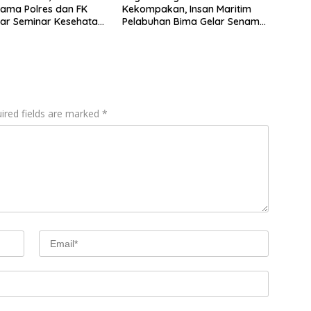
ama Polres dan FK
Kekompakan, Insan Maritim
lar Seminar Kesehatan
Pelabuhan Bima Gelar Senam
ri Pertama
Bersama
an”
ired fields are marked
*