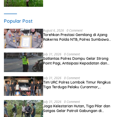
Warga di Lombok Barat
Popular Post
August 6, 2026
0 Comment
Torehkan Prestasi Gemilang di Ajang
Rakernis Polda NTB, Polres Sumbawa
Terima Penghargaan Pelayanan Prima
Kapolri
July 31, 2026
0 Comment
Satlantas Polres Dompu Gelar Strong
Point Pagi, Antisipasi Kepadatan dan
Kecelakaan Lalu Lintas
July 31, 2026
0 Comment
Tim URC Polres Lombok Timur Ringkus
Tiga Terduga Pelaku Curanmor,
Ungkap Aksi Pencurian Motor di Sikur
July 31, 2026
0 Comment
Jaga Kelestarian Hutan, Tiga Pilar dan
Satgas Gelar Patroli Gabungan di
Kawasan Hutan Lindung Ai Baong