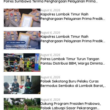
Polres Sumbawa Terima Penghargaan Pelayanan Prima
Kapolri
August 6, 2026
Kapolres Lombok Timur Raih
Penghargaan Pelayanan Prima Predikat
A dari Kapolri
August 6, 2026
Kapolres Lombok Timur Raih
Penghargaan Pelayanan Prima Predikat
A dari Kapolri
August 6, 2026
Polres Lombok Timur Turun Tangan
Pantau Distribusi BBM, Warga Diminta
Tak Panic Buying
August 6, 2026
Polsek Sekotong Buru Pelaku Curas
Bermodus Sembako di Lombok Barat,
Isu Penculikan Dipastikan Hoaks
August 6, 2026
Dukung Program Presiden Prabowo,
Polsek Labuapi Sasar Pekarangan