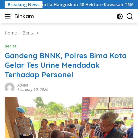
Skip
Breaking News
Karhutla Hanguskan 40 Hektare Kawasan TNGR Sembalun,
to
Binkam
content
Home
Berita
Berita
Gandeng BNNK, Polres Bima Kota
Gelar Tes Urine Mendadak
Terhadap Personel
Admin
February 10, 2026