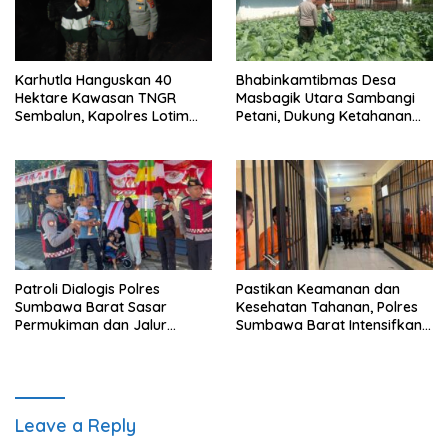
Karhutla Hanguskan 40
Bhabinkamtibmas Desa
Hektare Kawasan TNGR
Masbagik Utara Sambangi
Sembalun, Kapolres Lotim
Petani, Dukung Ketahanan
Turun Langsung Padamkan
Pangan dan Swasembada
Api
Pangan
Patroli Dialogis Polres
Pastikan Keamanan dan
Sumbawa Barat Sasar
Kesehatan Tahanan, Polres
Permukiman dan Jalur
Sumbawa Barat Intensifkan
Ramai, Jaga Kamtibmas
Pengecekan Rutan Secara
Tetap Kondusif
Berkala
Leave a Reply