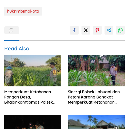
hukrimbimakota
Read Also
Memperkuat Ketahanan
Sinergi Polsek Labuapi dan
Pangan Desa,
Petani Karang Bongkot
Bhabinkamtibmas Polsek
Memperkuat Ketahanan
Labuapi Dampingi Petani
Pangan Nasional
Kuranji Dalang