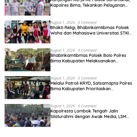
Kapolres Bima, Tekankan Pelayanan
Terbaik Bagi Masyarakat dan Hindari
Pelanggaran Dalam Bentuk Apapun
August 1, 2026
0 Comment
Bhakti Religi, Bhabinkamtibmas Polsek
Woha dan Mahasiswa Universitas STKIP
Taman siswa Gotong Royong Bersihkan
Masjid
August 1, 2026
0 Comment
Bhabinkamtibmas Polsek Bolo Polres
Bima Kabupaten Melaksanakan
Sambang Duka Atas Meninggalnya
Warga Binaan
August 1, 2026
0 Comment
Melalui Patroli KRYD, Satsamapta Polres
Bima Kabupaten Prioritaskan
Keamanan dan Kenyamanan
Masyarakat di Wilayah Hukumnya
August 1, 2026
0 Comment
Kapolresta Lombok Tengah Jalin
Silaturahmi dengan Awak Media, LSM
dan OKP