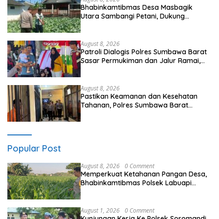
Bhabinkamtibmas Desa Masbagik
Utara Sambangi Petani, Dukung
Ketahanan Pangan dan Swasembada
Pangan
August 8, 2026
Patroli Dialogis Polres Sumbawa Barat
Sasar Permukiman dan Jalur Ramai,
Jaga Kamtibmas Tetap Kondusif
August 8, 2026
Pastikan Keamanan dan Kesehatan
Tahanan, Polres Sumbawa Barat
Intensifkan Pengecekan Rutan Secara
Berkala
Popular Post
August 8, 2026
0 Comment
Memperkuat Ketahanan Pangan Desa,
Bhabinkamtibmas Polsek Labuapi
Dampingi Petani Kuranji Dalang
August 1, 2026
0 Comment
Kunjungan Kerja Ke Polsek Soromandi,