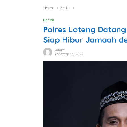
Home
Berita
Berita
Polres Loteng Datang
Siap Hibur Jamaah d
Admin
February 11, 2026