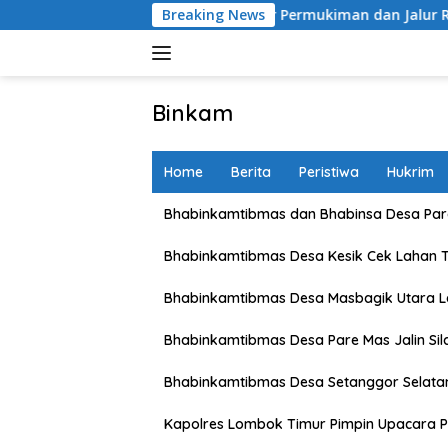
Skip
es Sumbawa Barat Sasar Permukiman dan Jalur Ramai, Jaga Kam
Breaking News
to
content
Binkam
Home
Berita
Peristiwa
Hukrim
Bhabinkamtibmas dan Bhabinsa Desa Pare
Bhabinkamtibmas Desa Kesik Cek Lahan 
Bhabinkamtibmas Desa Masbagik Utara 
Bhabinkamtibmas Desa Pare Mas Jalin Si
Bhabinkamtibmas Desa Setanggor Selata
Kapolres Lombok Timur Pimpin Upacara P