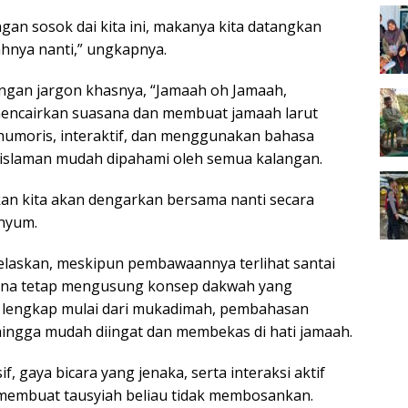
gan sosok dai kita ini, makanya kita datangkan
hnya nanti,” ungkapnya.
engan jargon khasnya, “Jamaah oh Jamaah,
l mencairkan suasana dan membuat jamaah larut
humoris, interaktif, dan menggunakan bahasa
islaman mudah dipahami oleh semua kalangan.
akan kita akan dengarkan bersama nanti secara
enyum.
elaskan, meskipun pembawaannya terlihat santai
ana tetap mengusung konsep dakwah yang
ra lengkap mulai dari mukadimah, pembahasan
sehingga mudah diingat dan membekas di hati jamaah.
, gaya bicara yang jenaka, serta interaksi aktif
 membuat tausyiah beliau tidak membosankan.