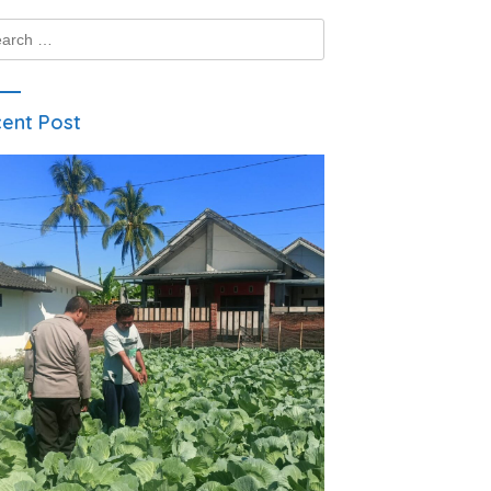
ch
ent Post