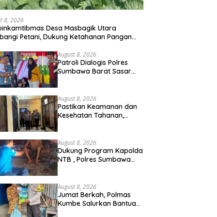
t 8, 2026
binkamtibmas Desa Masbagik Utara
angi Petani, Dukung Ketahanan Pangan
 Swasembada Pangan
August 8, 2026
Patroli Dialogis Polres
Sumbawa Barat Sasar
Permukiman dan Jalur
Ramai, Jaga Kamtibmas
Tetap Kondusif
August 8, 2026
Pastikan Keamanan dan
Kesehatan Tahanan,
Polres Sumbawa Barat
Intensifkan Pengecekan
Rutan Secara Berkala
August 8, 2026
Dukung Program Kapolda
NTB , Polres Sumbawa
Barat Optimalkan Polmas
dan Pendekatan Humanis
di Masyarakat
August 8, 2026
Jumat Berkah, Polmas
Kumbe Salurkan Bantuan
Beras dan Perkuat Sinergi