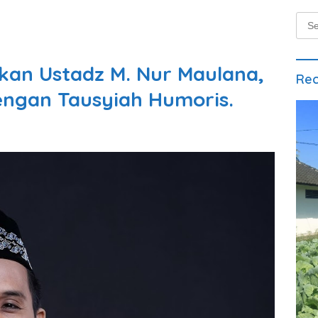
Sear
for:
kan Ustadz M. Nur Maulana,
Rec
engan Tausyiah Humoris.