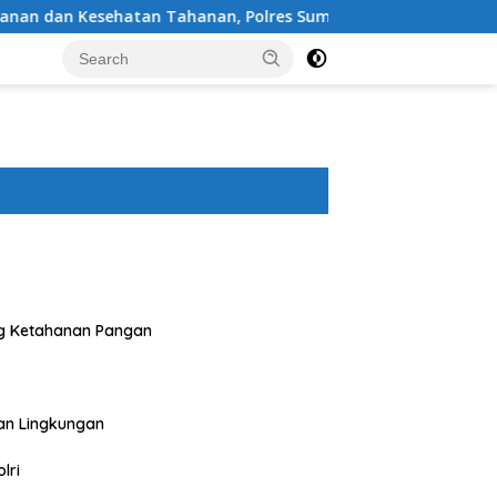
n Tahanan, Polres Sumbawa Barat Intensifkan Pengecekan Ru
g Ketahanan Pangan
an Lingkungan
lri