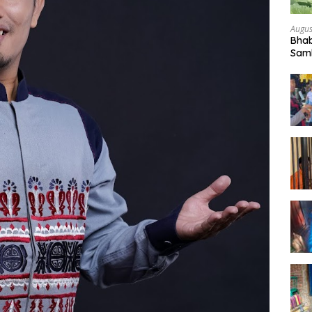
Augus
Bha
Samb
dan