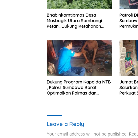
Bhabinkamtibmas Desa
Patroli D
Masbagik Utara Sambangi
Sumbawa
Petani, Dukung Ketahanan
Permukim
Pangan dan Swasembada
Jaga Ka
Pangan
Kondusif
Dukung Program Kapolda NTB
Jumat B
, Polres Sumbawa Barat
Salurkan
Optimalkan Polmas dan
Perkuat 
Pendekatan Humanis di
Masyarakat
Leave a Reply
Your email address will not be published.
Requ