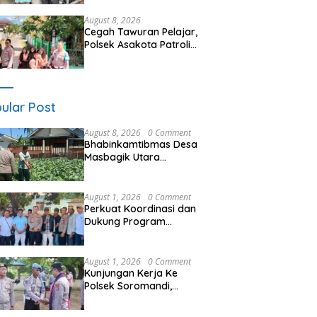
Kamtibmas
August 8, 2026
Cegah Tawuran Pelajar,
Polsek Asakota Patroli
Saat Jam Pulang Sekolah
dan Bantu Atur Lalu Lintas
ular Post
August 8, 2026
0 Comment
Bhabinkamtibmas Desa
Masbagik Utara
Sambangi Petani, Dukung
Ketahanan Pangan dan
Swasembada Pangan
August 1, 2026
0 Comment
Perkuat Koordinasi dan
Dukung Program
Pembangunan Desa
Kapolres Bima
Silaturahmi Bersama
August 1, 2026
0 Comment
Pemdes Nggembe
Kunjungan Kerja Ke
Polsek Soromandi,
Kapolres Bima, Tekankan
Pelayanan Terbaik Bagi