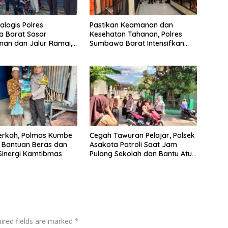
ialogis Polres
Pastikan Keamanan dan
 Barat Sasar
Kesehatan Tahanan, Polres
an dan Jalur Ramai,
Sumbawa Barat Intensifkan
mtibmas Tetap
Pengecekan Rutan Secara
Berkala
erkah, Polmas Kumbe
Cegah Tawuran Pelajar, Polsek
 Bantuan Beras dan
Asakota Patroli Saat Jam
Sinergi Kamtibmas
Pulang Sekolah dan Bantu Atur
Lalu Lintas
ired fields are marked
*