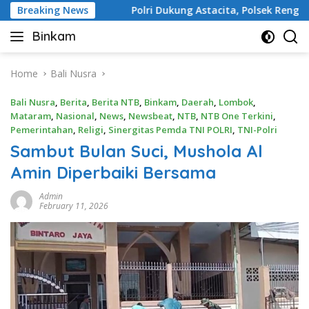
Skip
rangan
Breaking News
Polri Dukung Astacita, Polsek Rengel Polres T
to
Binkam
content
Home
Bali Nusra
Bali Nusra
,
Berita
,
Berita NTB
,
Binkam
,
Daerah
,
Lombok
,
Mataram
,
Nasional
,
News
,
Newsbeat
,
NTB
,
NTB One Terkini
,
Pemerintahan
,
Religi
,
Sinergitas Pemda TNI POLRI
,
TNI-Polri
Sambut Bulan Suci, Mushola Al
Amin Diperbaiki Bersama
Admin
February 11, 2026