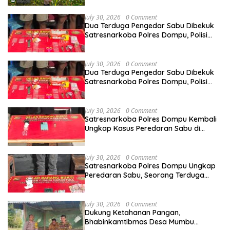
July 30, 2026
0 Comment
Dua Terduga Pengedar Sabu Dibekuk
Satresnarkoba Polres Dompu, Polisi
Amankan Sabu Bruto 5,68 Gram
July 30, 2026
0 Comment
Dua Terduga Pengedar Sabu Dibekuk
Satresnarkoba Polres Dompu, Polisi
Amankan Sabu Bruto 5,68 Gram
July 30, 2026
0 Comment
Satresnarkoba Polres Dompu Kembali
Ungkap Kasus Peredaran Sabu di
Manggelewa, Seorang Pemuda
Diamankan
July 30, 2026
0 Comment
Satresnarkoba Polres Dompu Ungkap
Peredaran Sabu, Seorang Terduga
Pelaku Diamankan Bersama Barang
Bukti 4,1 Gram
July 30, 2026
0 Comment
Dukung Ketahanan Pangan,
Bhabinkamtibmas Desa Mumbu