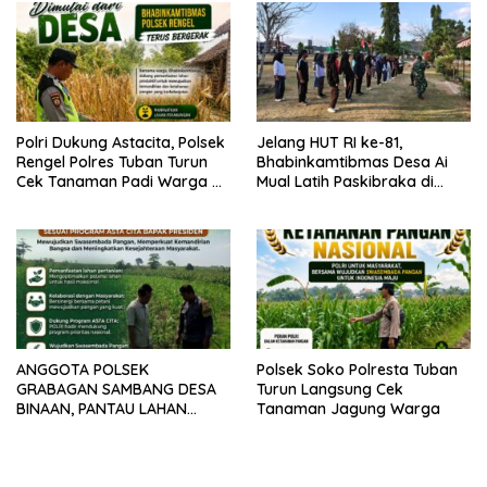
Polri Dukung Astacita, Polsek
Jelang HUT RI ke-81,
Rengel Polres Tuban Turun
Bhabinkamtibmas Desa Ai
Cek Tanaman Padi Warga di
Mual Latih Paskibraka di
Desa Maibit
Lapangan Kantor
Kecamatan Lantung
ANGGOTA POLSEK
Polsek Soko Polresta Tuban
GRABAGAN SAMBANG DESA
Turun Langsung Cek
BINAAN, PANTAU LAHAN
Tanaman Jagung Warga
JAGUNG DAN MEMASTIKAN
SISTEM IRIGASI MASIH LANCAR