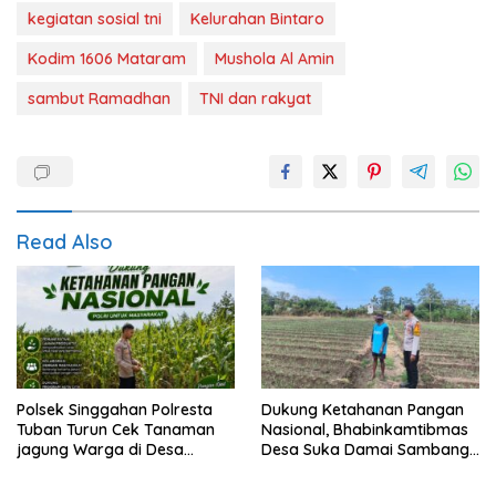
kegiatan sosial tni
Kelurahan Bintaro
Kodim 1606 Mataram
Mushola Al Amin
sambut Ramadhan
TNI dan rakyat
Read Also
Polsek Singgahan Polresta
Dukung Ketahanan Pangan
Tuban Turun Cek Tanaman
Nasional, Bhabinkamtibmas
jagung Warga di Desa
Desa Suka Damai Sambangi
Binangun
Petani Cabai dan Dorong
Pemanfaatan Pekarangan