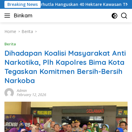
Skip
Breaking News
Karhutla Hanguskan 40 Hektare Kawasan TNGR Sembal
to
Binkam
content
Home
Berita
Berita
Dihadapan Koalisi Masyarakat Anti
Narkotika, Plh Kapolres Bima Kota
Tegaskan Komitmen Bersih-Bersih
Narkoba
Admin
February 12, 2026