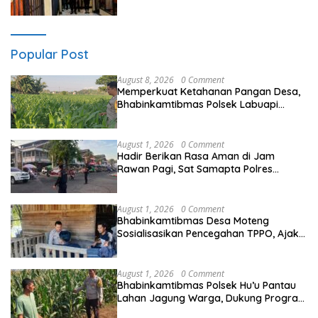
Intensifkan Pengecekan Rutan Secara
Berkala
Popular Post
August 8, 2026
0 Comment
Memperkuat Ketahanan Pangan Desa,
Bhabinkamtibmas Polsek Labuapi
Dampingi Petani Kuranji Dalang
August 1, 2026
0 Comment
Hadir Berikan Rasa Aman di Jam
Rawan Pagi, Sat Samapta Polres
Sumbawa Atur Lalin dan Sebrangkan
Anak Sekolah
August 1, 2026
0 Comment
Bhabinkamtibmas Desa Moteng
Sosialisasikan Pencegahan TPPO, Ajak
Warga Gunakan Jalur Resmi Bekerja ke
Luar Negeri
August 1, 2026
0 Comment
Bhabinkamtibmas Polsek Hu’u Pantau
Lahan Jagung Warga, Dukung Program
Ketahanan Pangan