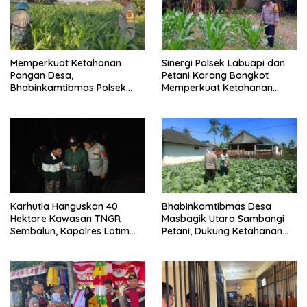
Memperkuat Ketahanan
Sinergi Polsek Labuapi dan
Pangan Desa,
Petani Karang Bongkot
Bhabinkamtibmas Polsek
Memperkuat Ketahanan
Labuapi Dampingi Petani
Pangan Nasional
Kuranji Dalang
Karhutla Hanguskan 40
Bhabinkamtibmas Desa
Hektare Kawasan TNGR
Masbagik Utara Sambangi
Sembalun, Kapolres Lotim
Petani, Dukung Ketahanan
Turun Langsung Padamkan
Pangan dan Swasembada
Api
Pangan