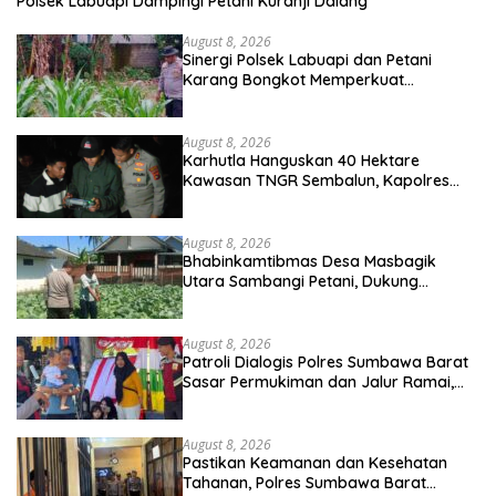
Polsek Labuapi Dampingi Petani Kuranji Dalang
August 8, 2026
Sinergi Polsek Labuapi dan Petani
Karang Bongkot Memperkuat
Ketahanan Pangan Nasional
August 8, 2026
Karhutla Hanguskan 40 Hektare
Kawasan TNGR Sembalun, Kapolres
Lotim Turun Langsung Padamkan Api
August 8, 2026
Bhabinkamtibmas Desa Masbagik
Utara Sambangi Petani, Dukung
Ketahanan Pangan dan Swasembada
Pangan
August 8, 2026
Patroli Dialogis Polres Sumbawa Barat
Sasar Permukiman dan Jalur Ramai,
Jaga Kamtibmas Tetap Kondusif
August 8, 2026
Pastikan Keamanan dan Kesehatan
Tahanan, Polres Sumbawa Barat