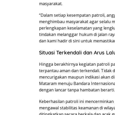
masyarakat.
“Dalam setiap kesempatan patroli, ang
menghimbau masyarakat agar selalu me
perlengkapan keselamatan yang lengka
tindakan melanggar hukum di jalan ray
dan kami hadir di sini untuk memastika
Situasi Terkendali dan Arus Lal
Hingga berakhirnya kegiatan patroli pada
terpantau aman dan terkendali. Tida
mencurigakan maupun indikasi akan dilak
Mataram menuju Bandara Internasiona
dengan lancar tanpa hambatan berarti.
Keberhasilan patroli ini mencerminkan
mengawal stabilitas keamanan di wilay
ditingkatkan secara berkala dan acak 