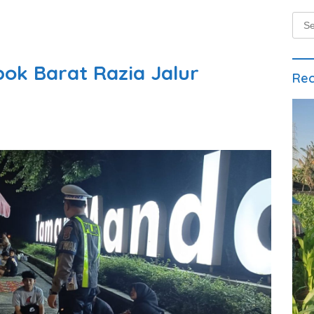
Sear
for:
bok Barat Razia Jalur
Rec