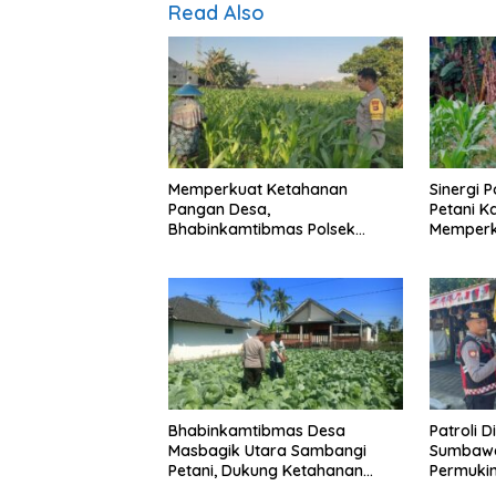
Read Also
Memperkuat Ketahanan
Sinergi 
Pangan Desa,
Petani K
Bhabinkamtibmas Polsek
Memperk
Labuapi Dampingi Petani
Pangan 
Kuranji Dalang
Bhabinkamtibmas Desa
Patroli D
Masbagik Utara Sambangi
Sumbawa
Petani, Dukung Ketahanan
Permukim
Pangan dan Swasembada
Jaga Ka