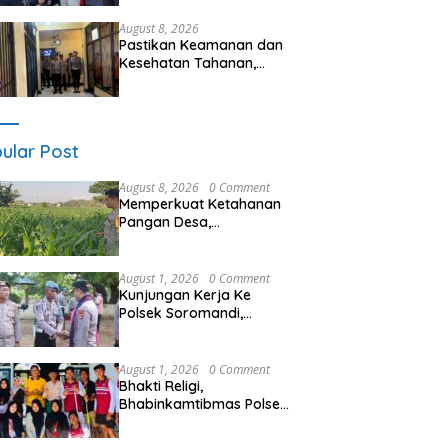
Ramai, Jaga Kamtibmas
Tetap Kondusif
August 8, 2026
Pastikan Keamanan dan
Kesehatan Tahanan,
Polres Sumbawa Barat
Intensifkan Pengecekan
Rutan Secara Berkala
ular Post
August 8, 2026
0 Comment
Memperkuat Ketahanan
Pangan Desa,
Bhabinkamtibmas Polsek
Labuapi Dampingi Petani
Kuranji Dalang
August 1, 2026
0 Comment
Kunjungan Kerja Ke
Polsek Soromandi,
Kapolres Bima, Tekankan
Pelayanan Terbaik Bagi
Masyarakat dan Hindari
August 1, 2026
0 Comment
Pelanggaran Dalam
Bhakti Religi,
Bentuk Apapun
Bhabinkamtibmas Polsek
Woha dan Mahasiswa
Universitas STKIP Taman