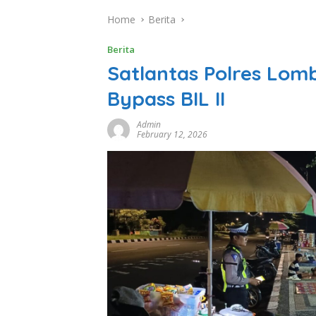
Home
Berita
Berita
Satlantas Polres Lom
Bypass BIL II
Admin
February 12, 2026