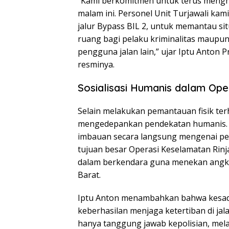
“Kami berkomitmen untuk terus mengha
malam ini. Personel Unit Turjawali kam
jalur Bypass BIL 2, untuk memantau si
ruang bagi pelaku kriminalitas maupu
pengguna jalan lain,” ujar Iptu Anton
resminya.
Sosialisasi Humanis dalam Ope
Selain melakukan pemantauan fisik ter
mengedepankan pendekatan humanis. S
imbauan secara langsung mengenai penti
tujuan besar Operasi Keselamatan Rinja
dalam berkendara guna menekan angka 
Barat.
Iptu Anton menambahkan bahwa kesad
keberhasilan menjaga ketertiban di j
hanya tanggung jawab kepolisian, me