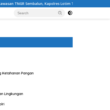
n, Kapolres Lotim Turun Langsung Padamkan Api
Bha
g Ketahanan Pangan
an Lingkungan
lri