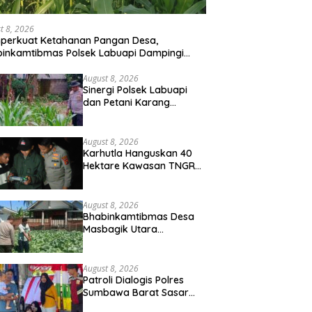
t 8, 2026
perkuat Ketahanan Pangan Desa,
inkamtibmas Polsek Labuapi Dampingi
ni Kuranji Dalang
August 8, 2026
Sinergi Polsek Labuapi
dan Petani Karang
Bongkot Memperkuat
Ketahanan Pangan
Nasional
August 8, 2026
Karhutla Hanguskan 40
Hektare Kawasan TNGR
Sembalun, Kapolres Lotim
Turun Langsung
Padamkan Api
August 8, 2026
Bhabinkamtibmas Desa
Masbagik Utara
Sambangi Petani, Dukung
Ketahanan Pangan dan
Swasembada Pangan
August 8, 2026
Patroli Dialogis Polres
Sumbawa Barat Sasar
Permukiman dan Jalur