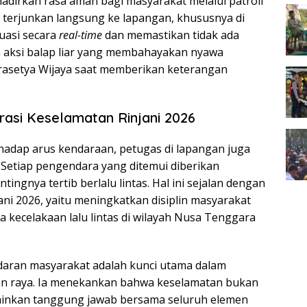
dirkan rasa aman bagi masyarakat melalui patroli
i terjunkan langsung ke lapangan, khususnya di
tuasi secara
real-time
dan memastikan tidak ada
n aksi balap liar yang membahayakan nyawa
 Prasetya Wijaya saat memberikan keterangan
rasi Keselamatan Rinjani 2026
hadap arus kendaraan, petugas di lapangan juga
etiap pengendara yang ditemui diberikan
ngnya tertib berlalu lintas. Hal ini sejalan dengan
ni 2026, yaitu meningkatkan disiplin masyarakat
kecelakaan lalu lintas di wilayah Nusa Tenggara
aran masyarakat adalah kunci utama dalam
alan raya. Ia menekankan bahwa keselamatan bukan
lainkan tanggung jawab bersama seluruh elemen