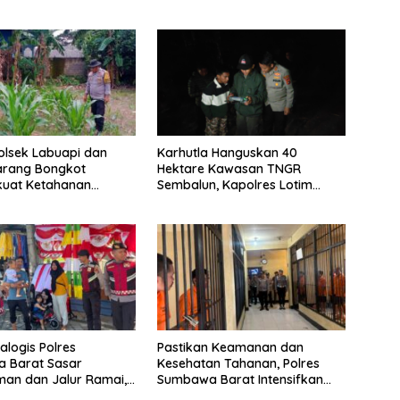
Polsek Labuapi dan
Karhutla Hanguskan 40
arang Bongkot
Hektare Kawasan TNGR
uat Ketahanan
Sembalun, Kapolres Lotim
Nasional
Turun Langsung Padamkan Api
ialogis Polres
Pastikan Keamanan dan
 Barat Sasar
Kesehatan Tahanan, Polres
an dan Jalur Ramai,
Sumbawa Barat Intensifkan
mtibmas Tetap
Pengecekan Rutan Secara