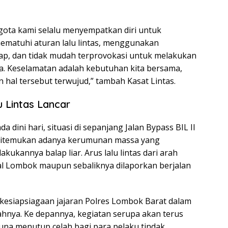
gota kami selalu menyempatkan diri untuk
matuhi aturan lalu lintas, menggunakan
p, dan tidak mudah terprovokasi untuk melakukan
a. Keselamatan adalah kebutuhan kita bersama,
n hal tersebut terwujud,” tambah Kasat Lintas.
u Lintas Lancar
 dini hari, situasi di sepanjang Jalan Bypass BIL II
k ditemukan adanya kerumunan massa yang
ukannya balap liar. Arus lalu lintas dari arah
l Lombok maupun sebaliknya dilaporkan berjalan
 kesiapsiagaan jajaran Polres Lombok Barat dalam
ahnya. Ke depannya, kegiatan serupa akan terus
guna menutup celah bagi para pelaku tindak