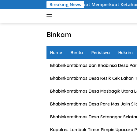
Skip
etani Karang Bongkot Memperkuat Ketahanan Pangan Nasional
Breaking News
to
content
Binkam
Home
Berita
Peristiwa
Hukrim
Bhabinkamtibmas dan Bhabinsa Desa Pare
Bhabinkamtibmas Desa Kesik Cek Lahan 
Bhabinkamtibmas Desa Masbagik Utara 
Bhabinkamtibmas Desa Pare Mas Jalin Si
Bhabinkamtibmas Desa Setanggor Selata
Kapolres Lombok Timur Pimpin Upacara P