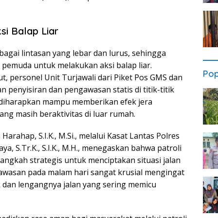
i Balap Liar
sebagai lintasan yang lebar dan lurus, sehingga
 pemuda untuk melakukan aksi balap liar.
Pop
 personel Unit Turjawali dari Piket Pos GMS dan
enyisiran dan pengawasan statis di titik-titik
n diharapkan mampu memberikan efek jera
ng masih beraktivitas di luar rumah.
rahap, S.I.K., M.Si., melalui Kasat Lantas Polres
a, S.Tr.K., S.I.K., M.H., menegaskan bahwa patroli
langkah strategis untuk menciptakan situasi jalan
awasan pada malam hari sangat krusial mengingat
k dan lengangnya jalan yang sering memicu