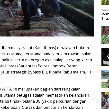
Augus
Mem
Bhab
Peta
tiban masyarakat (Kamtibmas) di wilayah hukum
ioritas utama, terutama pada jam-jam rawan malam
nalitas serta mencegah aksi balap liar yang kerap
u Lintas (Satlantas) Polres Lombok Barat
 jalur strategis Bypass BIL II pada Rabu malam, 11
00 WITA ini merupakan bagian dari rangkaian
kus utama petugas adalah memastikan kelancaran
otensi tindak pidana 3C, yakni pencurian dengan
 kekerasan (Curas), dan pencurian kendaraan