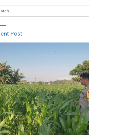
ch
ent Post