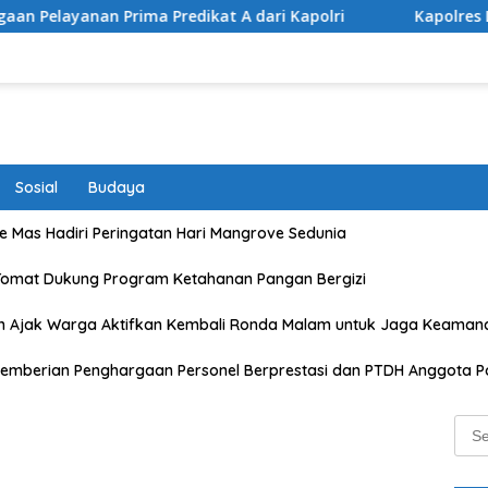
a Predikat A dari Kapolri
Kapolres Lombok Timur Raih
Sosial
Budaya
 Mas Hadiri Peringatan Hari Mangrove Sedunia
Tomat Dukung Program Ketahanan Pangan Bergizi
n Ajak Warga Aktifkan Kembali Ronda Malam untuk Jaga Keaman
emberian Penghargaan Personel Berprestasi dan PTDH Anggota Po
Sear
for: