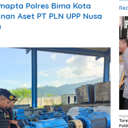
mapta Polres Bima Kota
Rec
an Aset PT PLN UPP Nusa
a
Augus
Tore
Pold