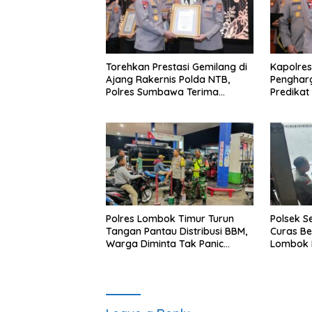
Torehkan Prestasi Gemilang di
Kapolres
Ajang Rakernis Polda NTB,
Penghar
Polres Sumbawa Terima
Predikat 
Penghargaan Pelayanan Prima
Kapolri
Polres Lombok Timur Turun
Polsek S
Tangan Pantau Distribusi BBM,
Curas B
Warga Diminta Tak Panic
Lombok B
Buying
Dipastik