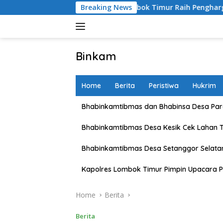
Skip
Kapolres Lombok Timur Raih Penghargaan Pelayanan Prim
Breaking News
to
content
Binkam
Home
Berita
Peristiwa
Hukrim
Bhabinkamtibmas dan Bhabinsa Desa Pare
Bhabinkamtibmas Desa Kesik Cek Lahan 
Bhabinkamtibmas Desa Setanggor Selata
Kapolres Lombok Timur Pimpin Upacara P
Home
Berita
Berita