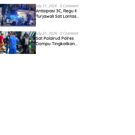
Ai Baong
July 31, 2026
0 Comment
Antisipasi 3C, Regu II
Turjawali Sat Lantas
Polres Sumbawa Gelar
Patroli Blue Light di
Simpang Lawang Gali
July 31, 2026
0 Comment
Sat Polairud Polres
Dompu Tingkatkan
Pelayanan dan
Pengamanan Masyarakat
Pesisir