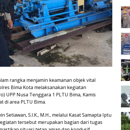
Peng
Dalam rangka menjamin keamanan objek vital
Polres Bima Kota melaksanakan kegiatan
ero) UPP Nusa Tenggara 1 PLTU Bima, Kamis
at di area PLTU Bima.
 Setiawan, S.I.K., M.H., melalui Kasat Samapta Iptu
kegiatan tersebut merupakan bagian dari tugas
astikan situasi tetap aman dan kondusif.