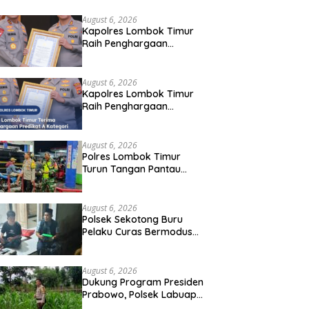
hargaan Pelayanan Prima Kapolri
August 6, 2026
Kapolres Lombok Timur
Raih Penghargaan
Pelayanan Prima Predikat
A dari Kapolri
August 6, 2026
Kapolres Lombok Timur
Raih Penghargaan
Pelayanan Prima Predikat
A dari Kapolri
August 6, 2026
Polres Lombok Timur
Turun Tangan Pantau
Distribusi BBM, Warga
Diminta Tak Panic Buying
August 6, 2026
Polsek Sekotong Buru
Pelaku Curas Bermodus
Sembako di Lombok
Barat, Isu Penculikan
Dipastikan Hoaks
August 6, 2026
Dukung Program Presiden
Prabowo, Polsek Labuapi
Sasar Pekarangan Warga