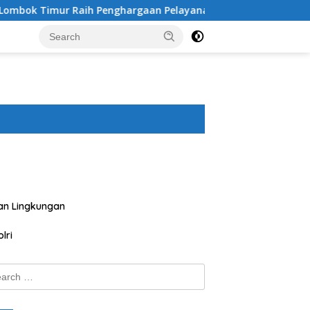
 Penghargaan Pelayanan Prima Predikat A dari Kapolri
an Lingkungan
lri
ch