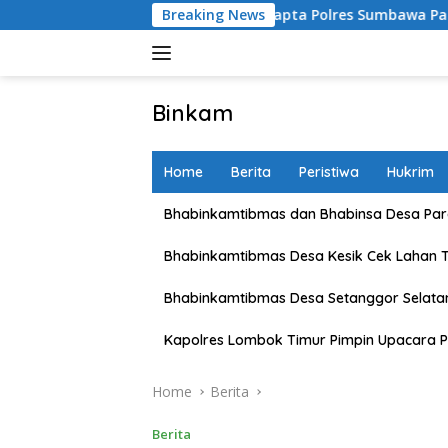
Skip
ue Light Sat Samapta Polres Sumbawa Pantau Simpang Sering Ant
Breaking News
to
content
Binkam
Home
Berita
Peristiwa
Hukrim
Bhabinkamtibmas dan Bhabinsa Desa Pare
Bhabinkamtibmas Desa Kesik Cek Lahan 
Bhabinkamtibmas Desa Setanggor Selata
Kapolres Lombok Timur Pimpin Upacara P
Home
Berita
Berita