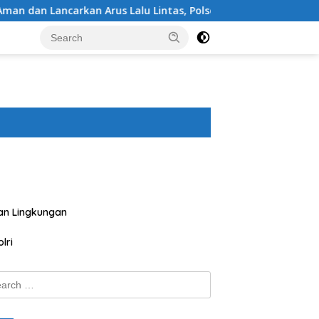
 Lalu Lintas, Polsek Buer Gelar Strong Point di Depan SDN Per
an Lingkungan
lri
ch