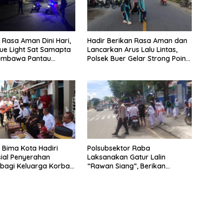
 Rasa Aman Dini Hari,
Hadir Berikan Rasa Aman dan
Blue Light Sat Samapta
Lancarkan Arus Lalu Lintas,
Sumbawa Pantau
Polsek Buer Gelar Strong Point
Sering Antisipasi 3C
di Depan SDN Perenang
 Bima Kota Hadiri
Polsubsektor Raba
sial Penyerahan
Laksanakan Gatur Lalin
bagi Keluarga Korban
“Rawan Siang”, Berikan
mnya Perahu di Teluk
Pelayanan Maksimal kepada
Pelajar