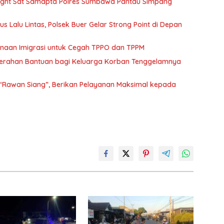
e Light Sat Samapta Polres Sumbawa Pantau Simpang
 Lalu Lintas, Polsek Buer Gelar Strong Point di Depan
Binaan Imigrasi untuk Cegah TPPO dan TPPM
enyerahan Bantuan bagi Keluarga Korban Tenggelamnya
 “Rawan Siang”, Berikan Pelayanan Maksimal kepada