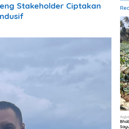
eng Stakeholder Ciptakan
Rec
ndusif
Augus
Bha
Say