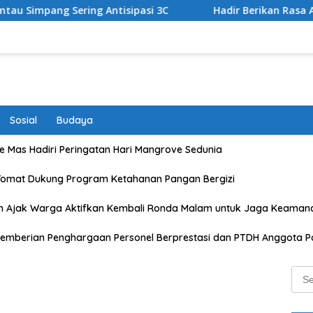
isipasi 3C
Hadir Berikan Rasa Aman dan Lancarkan Arus
Sosial
Budaya
 Mas Hadiri Peringatan Hari Mangrove Sedunia
Tomat Dukung Program Ketahanan Pangan Bergizi
n Ajak Warga Aktifkan Kembali Ronda Malam untuk Jaga Keaman
emberian Penghargaan Personel Berprestasi dan PTDH Anggota Po
Sear
for: