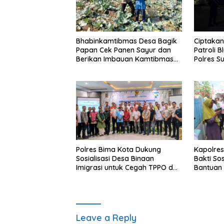
Bhabinkamtibmas Desa Bagik
Ciptakan
Papan Cek Panen Sayur dan
Patroli 
Berikan Imbauan Kamtibmas
Polres 
kepada Warga
Simpang 
Polres Bima Kota Dukung
Kapolres
Sosialisasi Desa Binaan
Bakti So
Imigrasi untuk Cegah TPPO dan
Bantuan 
TPPM
Tenggela
Bima
Leave a Reply