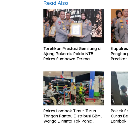
Read Also
Torehkan Prestasi Gemilang di
Kapolres
Ajang Rakernis Polda NTB,
Penghar
Polres Sumbawa Terima
Predikat 
Penghargaan Pelayanan Prima
Kapolri
Polres Lombok Timur Turun
Polsek S
Tangan Pantau Distribusi BBM,
Curas B
Warga Diminta Tak Panic
Lombok B
Buying
Dipastik