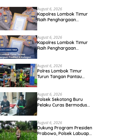
hargaan Pelayanan Prima Kapolri
August 6, 2026
Kapolres Lombok Timur
Raih Penghargaan
Pelayanan Prima Predikat
A dari Kapolri
August 6, 2026
Kapolres Lombok Timur
Raih Penghargaan
Pelayanan Prima Predikat
A dari Kapolri
August 6, 2026
Polres Lombok Timur
Turun Tangan Pantau
Distribusi BBM, Warga
Diminta Tak Panic Buying
August 6, 2026
Polsek Sekotong Buru
Pelaku Curas Bermodus
Sembako di Lombok
Barat, Isu Penculikan
Dipastikan Hoaks
August 6, 2026
Dukung Program Presiden
Prabowo, Polsek Labuapi
Sasar Pekarangan Warga