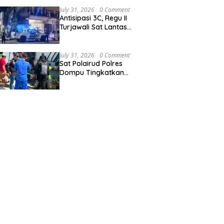
Ai Baong
July 31, 2026
0 Comment
Antisipasi 3C, Regu II
Turjawali Sat Lantas
Polres Sumbawa Gelar
Patroli Blue Light di
Simpang Lawang Gali
July 31, 2026
0 Comment
Sat Polairud Polres
Dompu Tingkatkan
Pelayanan dan
Pengamanan Masyarakat
Pesisir