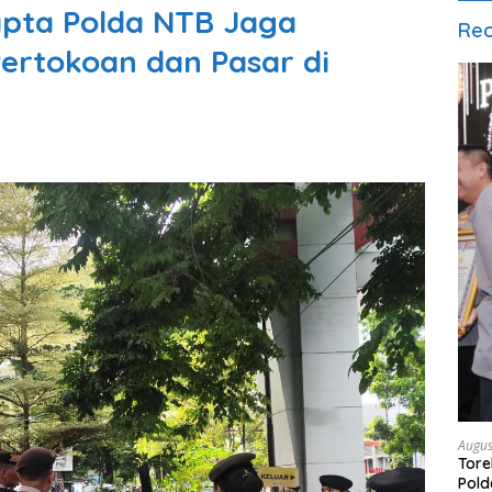
apta Polda NTB Jaga
Rec
rtokoan dan Pasar di
Augus
Tore
Pold