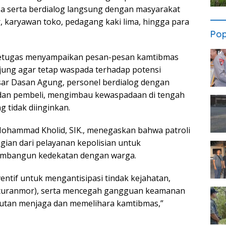
a serta berdialog langsung dengan masyarakat
ir, karyawan toko, pedagang kaki lima, hingga para
Pop
petugas menyampaikan pesan-pesan kamtibmas
ung agar tetap waspada terhadap potensi
ar Dasan Agung, personel berdialog dengan
, dan pembeli, mengimbau kewaspadaan di tengah
 tidak diinginkan.
ohammad Kholid, SIK., menegaskan bahwa patroli
ian dari pelayanan kepolisian untuk
embangun kedekatan dengan warga.
eventif untuk mengantisipasi tindak kejahatan,
n curanmor), serta mencegah gangguan keamanan
anjutan menjaga dan memelihara kamtibmas,”