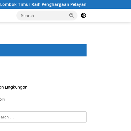
 Penghargaan Pelayanan Prima Predikat A dari Kapolri
an Lingkungan
lri
ch