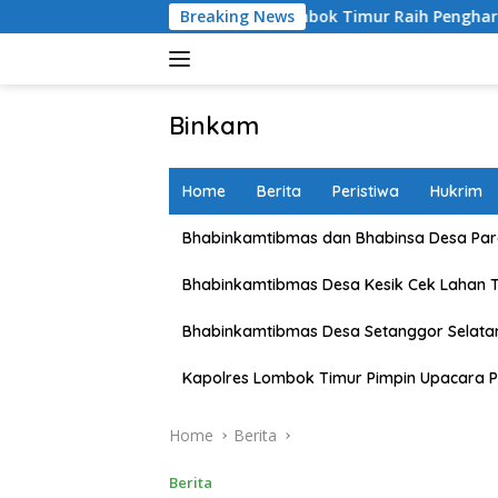
Skip
Kapolres Lombok Timur Raih Penghargaan Pelayanan Pri
Breaking News
to
content
Binkam
Home
Berita
Peristiwa
Hukrim
Bhabinkamtibmas dan Bhabinsa Desa Pare
Bhabinkamtibmas Desa Kesik Cek Lahan 
Bhabinkamtibmas Desa Setanggor Selata
Kapolres Lombok Timur Pimpin Upacara P
Home
Berita
Berita