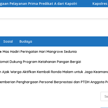
ma Predikat A dari Kapolri
Kapolres Lombok Timur Raih
Sosial
Budaya
 Mas Hadiri Peringatan Hari Mangrove Sedunia
Tomat Dukung Program Ketahanan Pangan Bergizi
n Ajak Warga Aktifkan Kembali Ronda Malam untuk Jaga Keaman
emberian Penghargaan Personel Berprestasi dan PTDH Anggota Po
Sear
for: