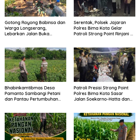
Gotong Royong Babinsa dan
Serentak, Polsek Jajaran
Warga Longserang,
Polres Bima Kota Gelar
Lebarkan Jalan Buka
Patroli Strong Point Rinjani di
Harapan
Sejumlah Titik Rawan
Bhabinkamtibmas Desa
Patroli Presisi Strong Point
Pamanto Sambangi Petani
Polres Bima Kota Sasar
dan Pantau Pertumbuhan
Jalan Soekarno-Hatta dan
Tanaman Kacang Kedelai
Gajah Mada