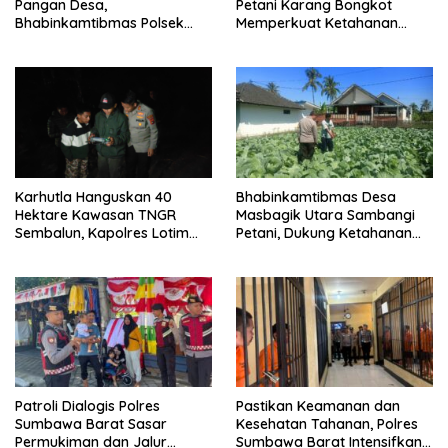
Pangan Desa,
Petani Karang Bongkot
Bhabinkamtibmas Polsek
Memperkuat Ketahanan
Labuapi Dampingi Petani
Pangan Nasional
Kuranji Dalang
Karhutla Hanguskan 40
Bhabinkamtibmas Desa
Hektare Kawasan TNGR
Masbagik Utara Sambangi
Sembalun, Kapolres Lotim
Petani, Dukung Ketahanan
Turun Langsung Padamkan
Pangan dan Swasembada
Api
Pangan
Patroli Dialogis Polres
Pastikan Keamanan dan
Sumbawa Barat Sasar
Kesehatan Tahanan, Polres
Permukiman dan Jalur
Sumbawa Barat Intensifkan