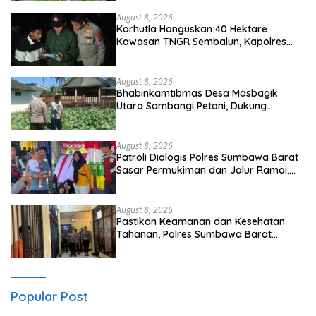
August 8, 2026
Karhutla Hanguskan 40 Hektare
Kawasan TNGR Sembalun, Kapolres
Lotim Turun Langsung Padamkan Api
August 8, 2026
Bhabinkamtibmas Desa Masbagik
Utara Sambangi Petani, Dukung
Ketahanan Pangan dan Swasembada
Pangan
August 8, 2026
Patroli Dialogis Polres Sumbawa Barat
Sasar Permukiman dan Jalur Ramai,
Jaga Kamtibmas Tetap Kondusif
August 8, 2026
Pastikan Keamanan dan Kesehatan
Tahanan, Polres Sumbawa Barat
Intensifkan Pengecekan Rutan Secara
Berkala
Popular Post