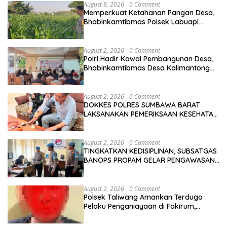
August 8, 2026
0 Comment
Memperkuat Ketahanan Pangan Desa,
Bhabinkamtibmas Polsek Labuapi
Dampingi Petani Kuranji Dalang
August 2, 2026
0 Comment
Polri Hadir Kawal Pembangunan Desa,
Bhabinkamtibmas Desa Kalimantong
Hadiri Musdes
August 2, 2026
0 Comment
DOKKES POLRES SUMBAWA BARAT
LAKSANAKAN PEMERIKSAAN KESEHATAN
PERSONEL OPS ANTIK RINJANI 2026
August 2, 2026
0 Comment
TINGKATKAN KEDISIPLINAN, SUBSATGAS
BANOPS PROPAM GELAR PENGAWASAN
PERSONEL OPS ANTIK RINJANI 2026
August 2, 2026
0 Comment
Polsek Taliwang Amankan Terduga
Pelaku Penganiayaan di Fakirum,
Korban Jalani Perawatan Medis