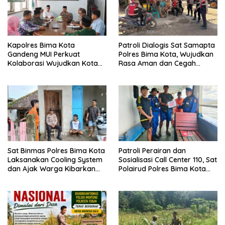
Kapolres Bima Kota
Patroli Dialogis Sat Samapta
Gandeng MUI Perkuat
Polres Bima Kota, Wujudkan
Kolaborasi Wujudkan Kota
Rasa Aman dan Cegah
Bima Aman dan Kondusif
Gangguan Kamtibmas
Sat Binmas Polres Bima Kota
Patroli Perairan dan
Laksanakan Cooling System
Sosialisasi Call Center 110, Sat
dan Ajak Warga Kibarkan
Polairud Polres Bima Kota
Merah Putih Sambut HUT RI
Tingkatkan Keselamatan
Ke-81
Pelayaran di Teluk Bima