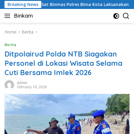
Skip
Breaking News
Sat Binmas Polres Bima Kota Laksanakan Cooling Sys
to
Binkam
content
Home
Berita
Berita
Ditpolairud Polda NTB Siagakan
Personel di Lokasi Wisata Selama
Cuti Bersama Imlek 2026
Admin
February 16, 2026