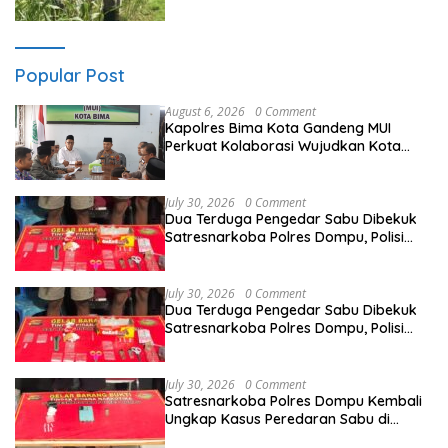
PACING POLSEK PARENGAN
MELAKSANAKAN PENDAMPINGAN PETANI
JAGUNG DI DESA PACING KEC.
PARENGAN.
Popular Post
August 6, 2026
0 Comment
Kapolres Bima Kota Gandeng MUI
Perkuat Kolaborasi Wujudkan Kota
Bima Aman dan Kondusif
July 30, 2026
0 Comment
Dua Terduga Pengedar Sabu Dibekuk
Satresnarkoba Polres Dompu, Polisi
Amankan Sabu Bruto 5,68 Gram
July 30, 2026
0 Comment
Dua Terduga Pengedar Sabu Dibekuk
Satresnarkoba Polres Dompu, Polisi
Amankan Sabu Bruto 5,68 Gram
July 30, 2026
0 Comment
Satresnarkoba Polres Dompu Kembali
Ungkap Kasus Peredaran Sabu di
Manggelewa, Seorang Pemuda