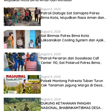
August 6, 2026
Patroli Dialogis Sat Samapta Polres
Bima Kota, Wujudkan Rasa Aman dan
Cegah Gangguan Kamtibmas
August 6, 2026
Sat Binmas Polres Bima Kota
Laksanakan Cooling System dan Ajak
Warga Kibarkan Merah Putih Sambut
HUT RI Ke-81
August 6, 2026
Patroli Perairan dan Sosialisasi Call
Center 110, Sat Polairud Polres Bima
Kota Tingkatkan Keselamatan
Pelayaran di Teluk Bima
August 6, 2026
Polsek Montong Polresta Tuban Turun
Cek Tanaman jagung Warga di Desa
Pakel
August 6, 2026
DUKUNG KETAHANAN PANGAN
NASIONAL, BHABINKAMTIBMAS DESA