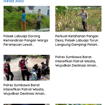
Read Also
Polsek Labuapi Dorong
Perkuat Ketahanan Pangan
Kemandirian Pangan Warga
Desa, Polsek Labuapi Turun
Perampuan Lewat
Langsung Dampingi Petani
Pemanfaatan Pekarangan
Merembu
Rumah
Polres Sumbawa Barat
Intensifkan Patroli Wisata,
Wujudkan Destinasi Aman
dan Nyaman bagi
Masyarakat
Polres Sumbawa Barat
Intensifkan Patroli Wisata,
Wujudkan Destinasi Aman
dan Nyaman bagi
Masyarakat