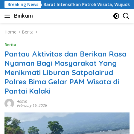
Skip
s Sumbawa Barat Intensifkan Patroli Wisata, Wujudkan Destin
Breaking News
to
Binkam
content
Home
Berita
Berita
Pantau Aktivitas dan Berikan Rasa
Nyaman Bagi Masyarakat Yang
Menikmati Liburan Satpolairud
Polres Bima Gelar PAM Wisata di
Pantai Kalaki
Admin
February 16, 2026