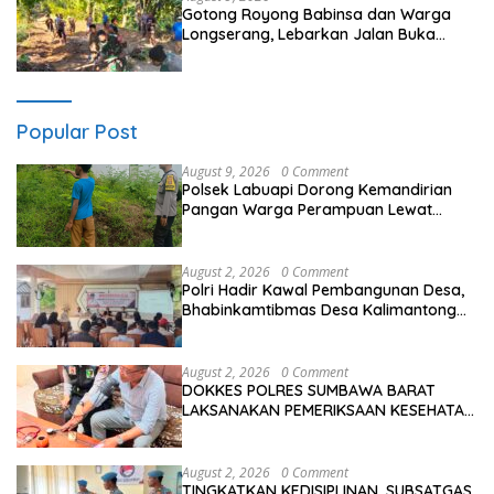
Gotong Royong Babinsa dan Warga
Longserang, Lebarkan Jalan Buka
Harapan
Popular Post
August 9, 2026
0 Comment
Polsek Labuapi Dorong Kemandirian
Pangan Warga Perampuan Lewat
Pemanfaatan Pekarangan Rumah
August 2, 2026
0 Comment
Polri Hadir Kawal Pembangunan Desa,
Bhabinkamtibmas Desa Kalimantong
Hadiri Musdes
August 2, 2026
0 Comment
DOKKES POLRES SUMBAWA BARAT
LAKSANAKAN PEMERIKSAAN KESEHATAN
PERSONEL OPS ANTIK RINJANI 2026
August 2, 2026
0 Comment
TINGKATKAN KEDISIPLINAN, SUBSATGAS