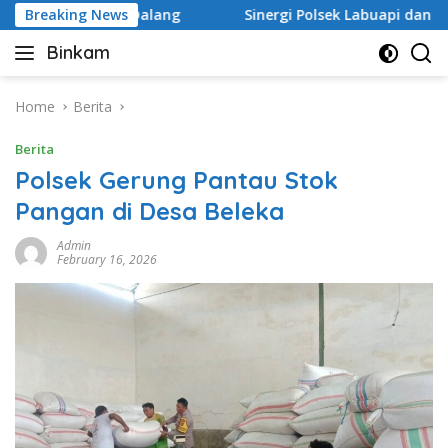
Skip
anji Dalang
Breaking News
Sinergi Polsek Labuapi dan Petani Karan
to
Binkam
content
Home
Berita
Berita
Polsek Gerung Pantau Stok
Pangan di Desa Beleka
Admin
February 16, 2026