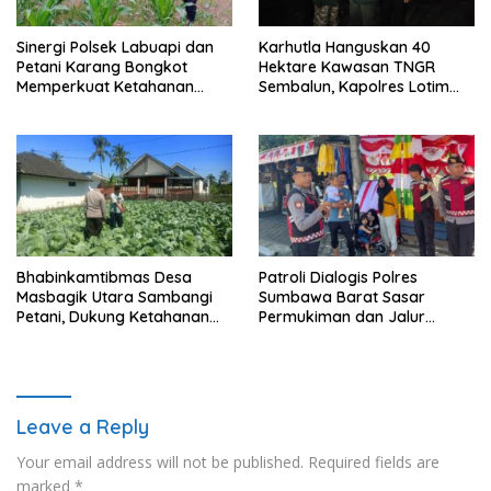
Sinergi Polsek Labuapi dan
Karhutla Hanguskan 40
Petani Karang Bongkot
Hektare Kawasan TNGR
Memperkuat Ketahanan
Sembalun, Kapolres Lotim
Pangan Nasional
Turun Langsung Padamkan
Api
Bhabinkamtibmas Desa
Patroli Dialogis Polres
Masbagik Utara Sambangi
Sumbawa Barat Sasar
Petani, Dukung Ketahanan
Permukiman dan Jalur
Pangan dan Swasembada
Ramai, Jaga Kamtibmas
Pangan
Tetap Kondusif
Leave a Reply
Your email address will not be published.
Required fields are
marked
*