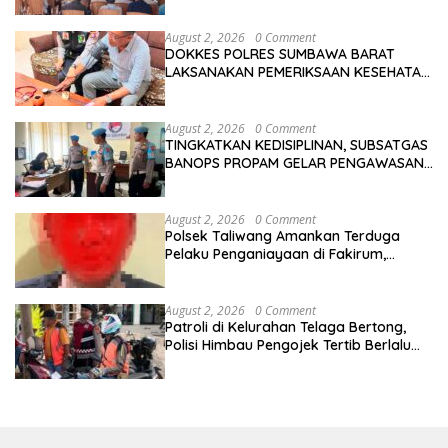
August 2, 2026
0 Comment
DOKKES POLRES SUMBAWA BARAT
LAKSANAKAN PEMERIKSAAN KESEHATAN
PERSONEL OPS ANTIK RINJANI 2026
August 2, 2026
0 Comment
TINGKATKAN KEDISIPLINAN, SUBSATGAS
BANOPS PROPAM GELAR PENGAWASAN
PERSONEL OPS ANTIK RINJANI 2026
August 2, 2026
0 Comment
Polsek Taliwang Amankan Terduga
Pelaku Penganiayaan di Fakirum,
Korban Jalani Perawatan Medis
August 2, 2026
0 Comment
Patroli di Kelurahan Telaga Bertong,
Polisi Himbau Pengojek Tertib Berlalu
Lintas