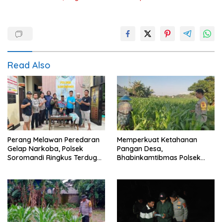
Read Also
Perang Melawan Peredaran
Memperkuat Ketahanan
Gelap Narkoba, Polsek
Pangan Desa,
Soromandi Ringkus Terduga
Bhabinkamtibmas Polsek
Pelaku Pengedar dan 16
Labuapi Dampingi Petani
Poket BB Disita
Kuranji Dalang