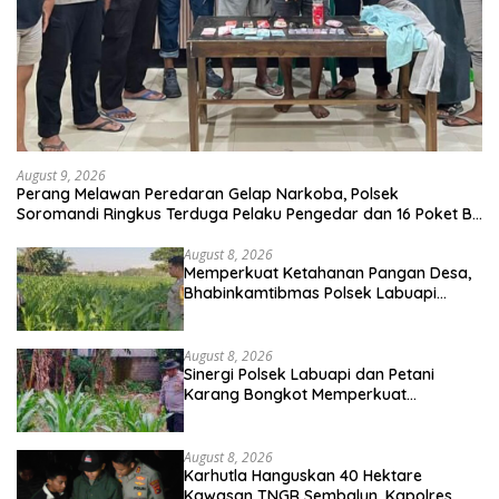
August 9, 2026
Perang Melawan Peredaran Gelap Narkoba, Polsek
Soromandi Ringkus Terduga Pelaku Pengedar dan 16 Poket BB
Disita
August 8, 2026
Memperkuat Ketahanan Pangan Desa,
Bhabinkamtibmas Polsek Labuapi
Dampingi Petani Kuranji Dalang
August 8, 2026
Sinergi Polsek Labuapi dan Petani
Karang Bongkot Memperkuat
Ketahanan Pangan Nasional
August 8, 2026
Karhutla Hanguskan 40 Hektare
Kawasan TNGR Sembalun, Kapolres