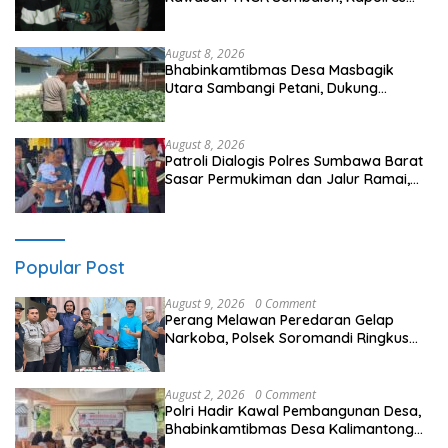
Lotim Turun Langsung Padamkan Api
August 8, 2026
Bhabinkamtibmas Desa Masbagik
Utara Sambangi Petani, Dukung
Ketahanan Pangan dan Swasembada
Pangan
August 8, 2026
Patroli Dialogis Polres Sumbawa Barat
Sasar Permukiman dan Jalur Ramai,
Jaga Kamtibmas Tetap Kondusif
Popular Post
August 9, 2026
0 Comment
Perang Melawan Peredaran Gelap
Narkoba, Polsek Soromandi Ringkus
Terduga Pelaku Pengedar dan 16 Poket
BB Disita
August 2, 2026
0 Comment
Polri Hadir Kawal Pembangunan Desa,
Bhabinkamtibmas Desa Kalimantong
Hadiri Musdes