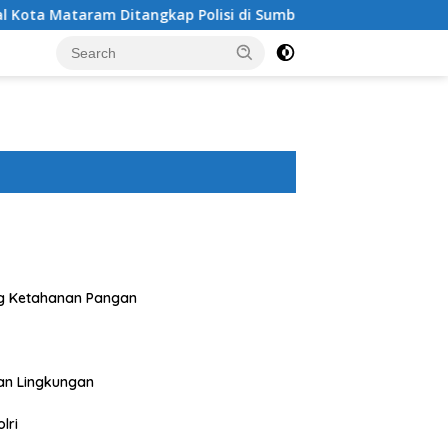
tangkap Polisi di Sumbawa Barat
Polres Sumbawa Bersa
g Ketahanan Pangan
an Lingkungan
lri