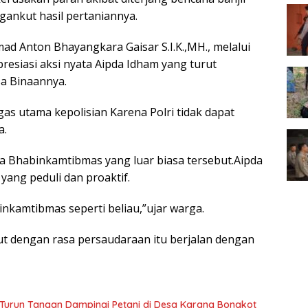
ankut hasil pertaniannya.
 Anton Bhayangkara Gaisar S.I.K.,MH., melalui
esiasi aksi nyata Aipda Idham yang turut
sa Binaannya.
 utama kepolisian Karena Polri tidak dapat
a.
a Bhabinkamtibmas yang luar biasa tersebut.Aipda
ang peduli dan proaktif.
nkamtibmas seperti beliau,”ujar warga.
ut dengan rasa persaudaraan itu berjalan dengan
Turun Tangan Dampingi Petani di Desa Karang Bongkot