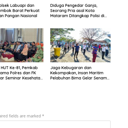
Polsek Labuapi dan
Diduga Pengedar Ganja,
ombok Barat Perkuat
Seorang Pria asal Kota
an Pangan Nasional
Mataram Ditangkap Polisi di
Sumbawa Barat
i HUT Ke-81, Pemkab
Jaga Kebugaran dan
ama Polres dan FK
Kekompakan, Insan Maritim
lar Seminar Kesehatan
Pelabuhan Bima Gelar Senam
ri Pertama
Bersama
an”
ired fields are marked
*