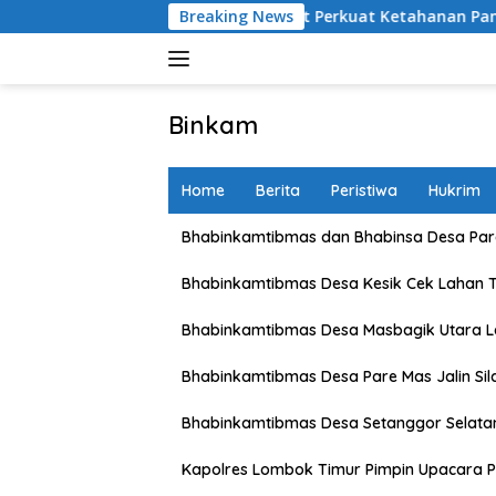
Skip
 Petani Lombok Barat Perkuat Ketahanan Pangan Nasional
Breaking News
to
content
Binkam
Home
Berita
Peristiwa
Hukrim
Bhabinkamtibmas dan Bhabinsa Desa Pare
Bhabinkamtibmas Desa Kesik Cek Lahan 
Bhabinkamtibmas Desa Masbagik Utara 
Bhabinkamtibmas Desa Pare Mas Jalin Si
Bhabinkamtibmas Desa Setanggor Selata
Kapolres Lombok Timur Pimpin Upacara P