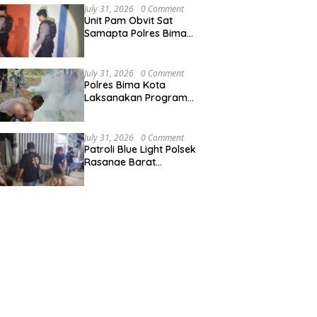
Kemajuan Daerah
July 31, 2026
0 Comment
Unit Pam Obvit Sat
Samapta Polres Bima
Kota Intensifkan
Pengamanan Objek Vital
Nasional di PLTU Bima
July 31, 2026
0 Comment
Polres Bima Kota
Laksanakan Program
Indonesia Asri, Gotong
Royong Bersihkan
Tempat Pemakaman
July 31, 2026
0 Comment
Umum di Kelurahan Ule
Patroli Blue Light Polsek
Rasanae Barat
Intensifkan Cegah
Gangguan Kamtibmas di
Wilayah Hukum Polres
Bima Kota