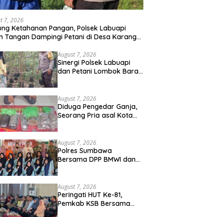
t 7, 2026
ng Ketahanan Pangan, Polsek Labuapi
n Tangan Dampingi Petani di Desa Karang
gkot
August 7, 2026
Sinergi Polsek Labuapi
dan Petani Lombok Barat
Perkuat Ketahanan
Pangan Nasional
August 7, 2026
Diduga Pengedar Ganja,
Seorang Pria asal Kota
Mataram Ditangkap Polisi
di Sumbawa Barat
August 7, 2026
Polres Sumbawa
Bersama DPP BMWI dan
Kodim 1607 Gelar Bakti
Sosial Merah Putih di
Ponpes Arrahman
August 7, 2026
Hidayatullah
Peringati HUT Ke-81,
Pemkab KSB Bersama
Polres dan FK Unair Gelar