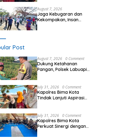
Seminar Kesehatan “1000
Hari Pertama Kehidupan”
August 7, 2026
Jaga Kebugaran dan
Kekompakan, Insan
Maritim Pelabuhan Bima
Gelar Senam Bersama
ular Post
August 7, 2026
0 Comment
Dukung Ketahanan
Pangan, Polsek Labuapi
Turun Tangan Dampingi
Petani di Desa Karang
Bongkot
July 31, 2026
0 Comment
Kapolres Bima Kota
Tindak Lanjuti Aspirasi
Masyarakat, Distribusikan
Air Bersih ke Lingkungan
Sarata
July 31, 2026
0 Comment
Kapolres Bima Kota
Perkuat Sinergi dengan
Jurnalis, Dorong
Pemberitaan Positif untuk