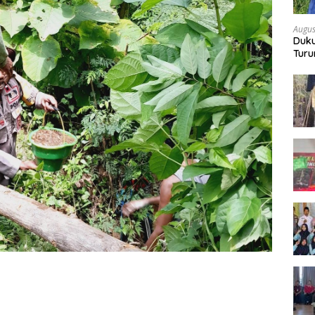
Augus
Duku
Turu
Bon