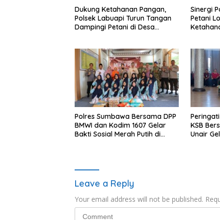
Dukung Ketahanan Pangan,
Sinergi 
Polsek Labuapi Turun Tangan
Petani L
Dampingi Petani di Desa
Ketahan
Karang Bongkot
Polres Sumbawa Bersama DPP
Peringat
BMWI dan Kodim 1607 Gelar
KSB Bers
Bakti Sosial Merah Putih di
Unair Ge
Ponpes Arrahman Hidayatullah
“1000 Ha
Kehidup
Leave a Reply
Your email address will not be published.
Requ