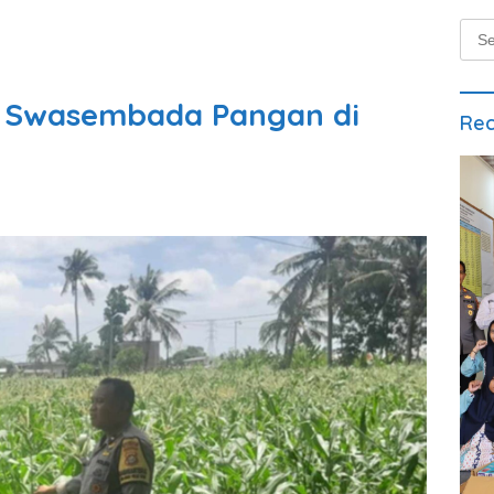
Sear
for:
l Swasembada Pangan di
Rec