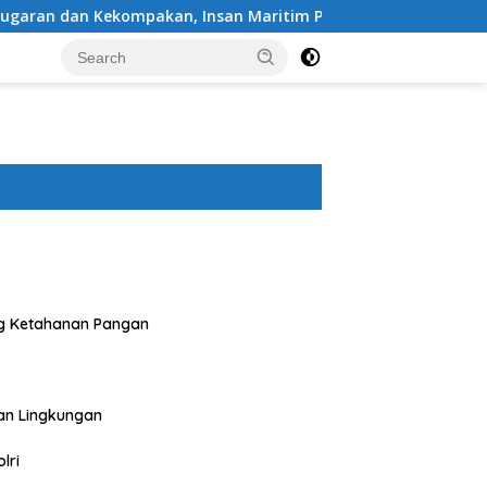
, Insan Maritim Pelabuhan Bima Gelar Senam Bersama
g Ketahanan Pangan
an Lingkungan
lri