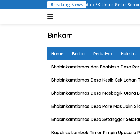
Skip
ersama Polres dan FK Unair Gelar Seminar Kesehatan “1000 Har
Breaking News
to
content
Binkam
Home
Berita
Peristiwa
Hukrim
Bhabinkamtibmas dan Bhabinsa Desa Pare
Bhabinkamtibmas Desa Kesik Cek Lahan 
Bhabinkamtibmas Desa Masbagik Utara 
Bhabinkamtibmas Desa Pare Mas Jalin Si
Bhabinkamtibmas Desa Setanggor Selata
Kapolres Lombok Timur Pimpin Upacara P