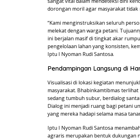
sangat vital dalam mendeteksi dini ke
dorongan moril agar masyarakat tidak 
“Kami menginstruksikan seluruh perso
melekat dengan warga petani. Tujuan
ini berjalan masif di tingkat akar rum
pengelolaan lahan yang konsisten, kem
Iptu I Nyoman Rudi Santosa.
Pendampingan Langsung di Ha
Visualisasi di lokasi kegiatan menunj
masyarakat. Bhabinkamtibmas terlihat
sedang tumbuh subur, berdialog santai
Dialog ini menjadi ruang bagi petani
yang mereka hadapi selama masa tana
Iptu I Nyoman Rudi Santosa menambahk
agraris merupakan bentuk dukungan n