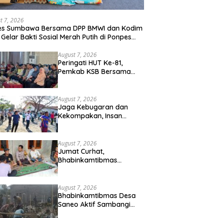
t 7, 2026
res Sumbawa Bersama DPP BMWI dan Kodim
 Gelar Bakti Sosial Merah Putih di Ponpes
hman Hidayatullah
August 7, 2026
Peringati HUT Ke-81,
Pemkab KSB Bersama
Polres dan FK Unair Gelar
Seminar Kesehatan “1000
Hari Pertama Kehidupan”
August 7, 2026
Jaga Kebugaran dan
Kekompakan, Insan
Maritim Pelabuhan Bima
Gelar Senam Bersama
August 7, 2026
Jumat Curhat,
Bhabinkamtibmas
Kelurahan Sadia Ajak
Warga Perangi Miras dan
Narkoba Demi
August 7, 2026
Kamtibmas Kondusif
Bhabinkamtibmas Desa
Saneo Aktif Sambangi
Warga, Perkuat