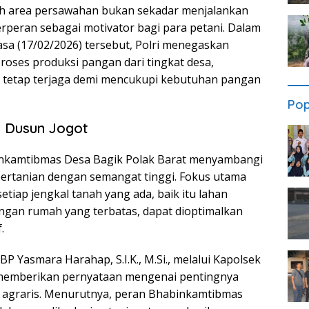
gah area persawahan bukan sekadar menjalankan
rperan sebagai motivator bagi para petani. Dalam
sa (17/02/2026) tersebut, Polri menegaskan
oses produksi pangan dari tingkat desa,
 tetap terjaga demi mencukupi kebutuhan pangan
Pop
i Dusun Jogot
inkamtibmas Desa Bagik Polak Barat menyambangi
ertanian dengan semangat tinggi. Fokus utama
etiap jengkal tanah yang ada, baik itu lahan
gan rumah yang terbatas, dapat dioptimalkan
.
 Yasmara Harahap, S.I.K., M.Si., melalui Kapolsek
, memberikan pernyataan mengenai pentingnya
or agraris. Menurutnya, peran Bhabinkamtibmas