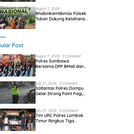
Kemitraan dan Gotong
Royong Jaga Kamtibmas
August 7, 2026
Bhabinkamtibmas Polsek
Tuban Dukung Ketahanan
Pangan Nasional Melalui
Pemanfaatan Lahan
Pekarangan
ular Post
August 7, 2026
0 Comment
Polres Sumbawa
Bersama DPP BMWI dan
Kodim 1607 Gelar Bakti
Sosial Merah Putih di
Ponpes Arrahman
July 31, 2026
0 Comment
Hidayatullah
Satlantas Polres Dompu
Gelar Strong Point Pagi,
Antisipasi Kepadatan dan
Kecelakaan Lalu Lintas
July 31, 2026
0 Comment
Tim URC Polres Lombok
Timur Ringkus Tiga
Terduga Pelaku
Curanmor, Ungkap Aksi