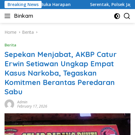
Skip
n Jalan Buka Harapan
Breaking News
Serentak, Polsek Jajaran Polres 
to
Binkam
content
Home
Berita
Berita
Sepekan Menjabat, AKBP Catur
Erwin Setiawan Ungkap Empat
Kasus Narkoba, Tegaskan
Komitmen Berantas Peredaran
Sabu
Admin
February 17, 2026