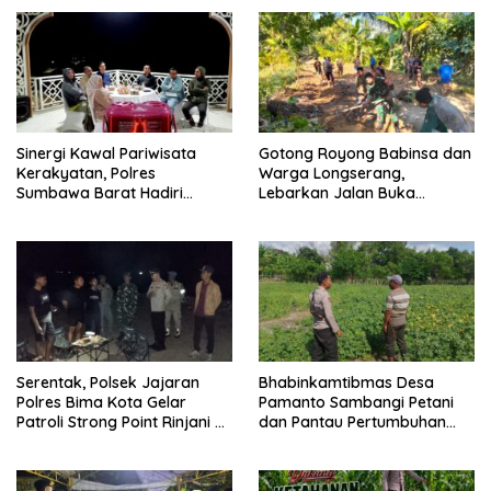
Sinergi Kawal Pariwisata
Gotong Royong Babinsa dan
Kerakyatan, Polres
Warga Longserang,
Sumbawa Barat Hadiri
Lebarkan Jalan Buka
“Jalan Perjuangan dan
Harapan
Sharing Pengelolaan
Pariwisata Bendungan Tiu
Suntuk”
Serentak, Polsek Jajaran
Bhabinkamtibmas Desa
Polres Bima Kota Gelar
Pamanto Sambangi Petani
Patroli Strong Point Rinjani di
dan Pantau Pertumbuhan
Sejumlah Titik Rawan
Tanaman Kacang Kedelai