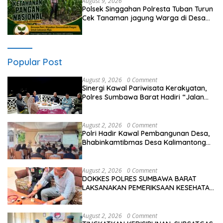
August 9, 2026
Polsek Singgahan Polresta Tuban Turun
Cek Tanaman jagung Warga di Desa
Mulyorejo
Popular Post
August 9, 2026
0 Comment
Sinergi Kawal Pariwisata Kerakyatan,
Polres Sumbawa Barat Hadiri “Jalan
Perjuangan dan Sharing Pengelolaan
Pariwisata Bendungan Tiu Suntuk”
August 2, 2026
0 Comment
Polri Hadir Kawal Pembangunan Desa,
Bhabinkamtibmas Desa Kalimantong
Hadiri Musdes
August 2, 2026
0 Comment
DOKKES POLRES SUMBAWA BARAT
LAKSANAKAN PEMERIKSAAN KESEHATAN
PERSONEL OPS ANTIK RINJANI 2026
August 2, 2026
0 Comment