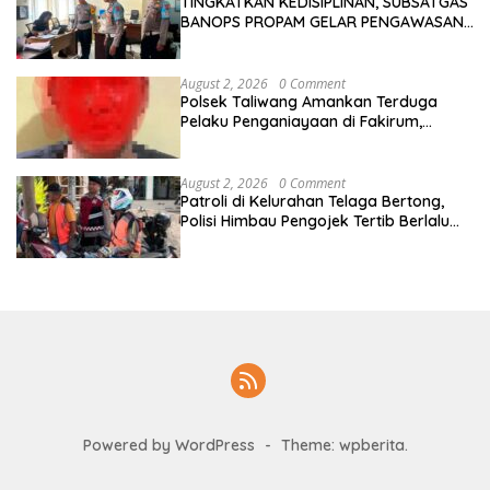
TINGKATKAN KEDISIPLINAN, SUBSATGAS
BANOPS PROPAM GELAR PENGAWASAN
PERSONEL OPS ANTIK RINJANI 2026
August 2, 2026
0 Comment
Polsek Taliwang Amankan Terduga
Pelaku Penganiayaan di Fakirum,
Korban Jalani Perawatan Medis
August 2, 2026
0 Comment
Patroli di Kelurahan Telaga Bertong,
Polisi Himbau Pengojek Tertib Berlalu
Lintas
Powered by WordPress
-
Theme: wpberita.