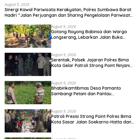
August 9, 2026
Sinergi Kawal Pariwisata Kerakyatan, Polres Sumbawa Barat
Hadiri “Jalan Perjuangan dan Sharing Pengelolaan Pariwisata
Bendungan Tiu Suntuk”
August 9, 2026
Gotong Royong Babinsa dan Warga
Longserang, Lebarkan Jalan Buka
Harapan
August 9, 2026
Serentak, Polsek Jajaran Polres Bima
Kota Gelar Patroli Strong Point Rinjani
di Sejumlah Titik Rawan
August 9, 2026
Bhabinkamtibmas Desa Pamanto
Sambangi Petani dan Pantau
Pertumbuhan Tanaman Kacang Kedelai
August 9, 2026
Patroli Presisi Strong Point Polres Bima
Kota Sasar Jalan Soekarno-Hatta dan
Gajah Mada