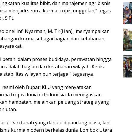
gkatan kualitas bibit, dan manajemen agribisnis
bisa menjadi sentra kurma tropis unggulan,” tegas
, S.Pt.
olonel Inf. Nyarman, M. Tr.(Han)., menyampaikan
bangan kurma sebagai bagian dari ketahanan
syarakat.
i petani dalam proses budidaya, perawatan hingga
an adalah bagian dari ketahanan wilayah. Ketika
stabilitas wilayah pun terjaga,” tegasnya.
i resmi oleh Bupati KLU yang menyatakan
rma tropis dunia di Indonesia. Ia menegaskan
ukan hambatan, melainkan peluang strategis yang
anjutan.
baru. Dari tanah yang dahulu dipandang biasa, kini
isnis kurma modern berkelas dunia. Lombok Utara