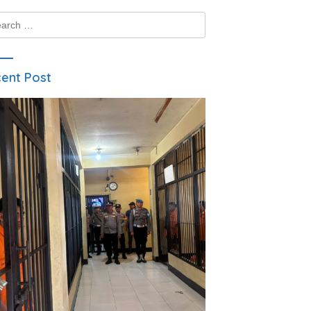
ch
ent Post