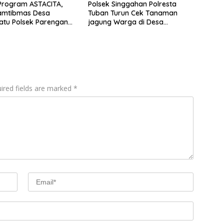
Program ASTACITA,
Polsek Singgahan Polresta
amtibmas Desa
Tuban Turun Cek Tanaman
atu Polsek Parengan
jagung Warga di Desa
 Tuban laksanakan
Mulyoagung
 tanaman Jagung Di
angbatu Kec.
n
ired fields are marked
*