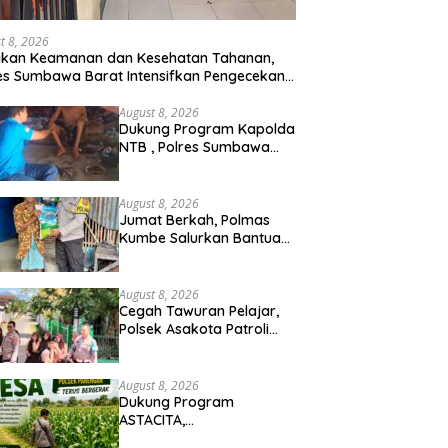
t 8, 2026
ikan Keamanan dan Kesehatan Tahanan,
es Sumbawa Barat Intensifkan Pengecekan
n Secara Berkala
August 8, 2026
Dukung Program Kapolda
NTB , Polres Sumbawa
Barat Optimalkan Polmas
dan Pendekatan Humanis
di Masyarakat
August 8, 2026
Jumat Berkah, Polmas
Kumbe Salurkan Bantuan
Beras dan Perkuat Sinergi
Kamtibmas
August 8, 2026
Cegah Tawuran Pelajar,
Polsek Asakota Patroli
Saat Jam Pulang Sekolah
dan Bantu Atur Lalu Lintas
August 8, 2026
Dukung Program
ASTACITA,
Bhabinkamtibmas Desa