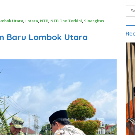
Sear
for:
ombok Utara
,
Lotara
,
NTB
,
NTB One Terkini
,
Sinergitas
Rec
on Baru Lombok Utara