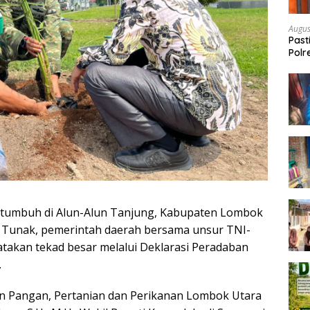
Augus
Past
Polr
Ruta
tumbuh di Alun-Alun Tanjung, Kabupaten Lombok
ta Tunak, pemerintah daerah bersama unsur TNI-
atakan tekad besar melalui Deklarasi Peradaban
.
n Pangan, Pertanian dan Perikanan Lombok Utara