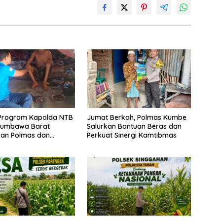
Program Kapolda NTB
Jumat Berkah, Polmas Kumbe
 Sumbawa Barat
Salurkan Bantuan Beras dan
kan Polmas dan
Perkuat Sinergi Kamtibmas
an Humanis di
kat