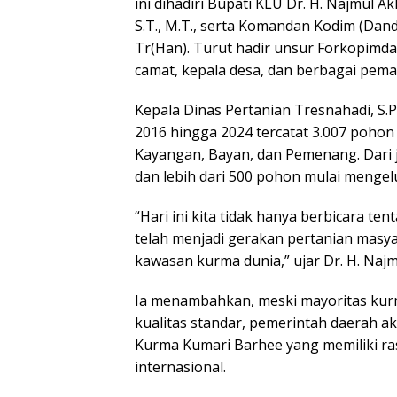
ini dihadiri Bupati KLU Dr. H. Najmul A
S.T., M.T., serta Komandan Kodim (Dan
Tr(Han). Turut hadir unsur Forkopimda
camat, kepala desa, dan berbagai pema
Kepala Dinas Pertanian Tresnahadi, S
2016 hingga 2024 tercatat 3.007 pohon
Kayangan, Bayan, dan Pemenang. Dari j
dan lebih dari 500 pohon mulai menge
“Hari ini kita tidak hanya berbicara t
telah menjadi gerakan pertanian masya
kawasan kurma dunia,” ujar Dr. H. Najmu
Ia menambahkan, meski mayoritas kur
kualitas standar, pemerintah daerah
Kurma Kumari Barhee yang memiliki rasa
internasional.