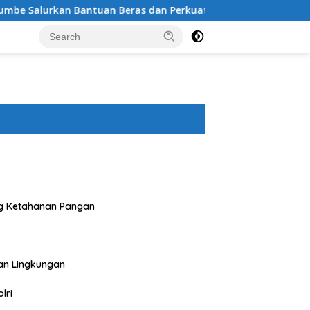
n Beras dan Perkuat Sinergi Kamtibmas
Cegah Tawuran 
g Ketahanan Pangan
an Lingkungan
lri