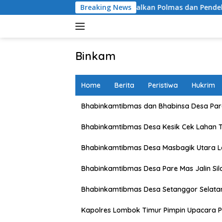
Skip
awa Barat Optimalkan Polmas dan Pendekatan Humanis di Mas
Breaking News
to
content
Binkam
Home
Berita
Peristiwa
Hukrim
Bhabinkamtibmas dan Bhabinsa Desa Pare
Bhabinkamtibmas Desa Kesik Cek Lahan 
Bhabinkamtibmas Desa Masbagik Utara 
Bhabinkamtibmas Desa Pare Mas Jalin Si
Bhabinkamtibmas Desa Setanggor Selata
Kapolres Lombok Timur Pimpin Upacara P