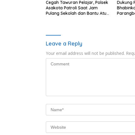
Cegah Tawuran Pelajar, Polsek
Dukung 
Asakota Patroli Saat Jam
Bhabink
Pulang Sekolah dan Bantu Atur
Parangb
Lalu Lintas
Polresta
sambang
Desa Par
Parenga
Leave a Reply
Your email address will not be published.
Requ