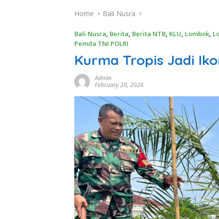
Home
Bali Nusra
Bali Nusra
,
Berita
,
Berita NTB
,
KLU
,
Lombok
,
L
Pemda TNI POLRI
Kurma Tropis Jadi Ik
Admin
February 20, 2026