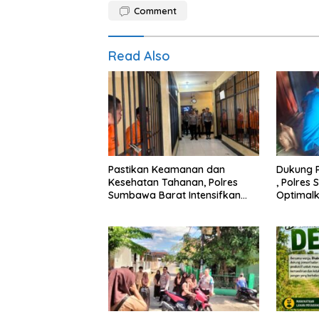
Comment
Read Also
Pastikan Keamanan dan
Dukung 
Kesehatan Tahanan, Polres
, Polres
Sumbawa Barat Intensifkan
Optimal
Pengecekan Rutan Secara
Pendekat
Berkala
Masyara