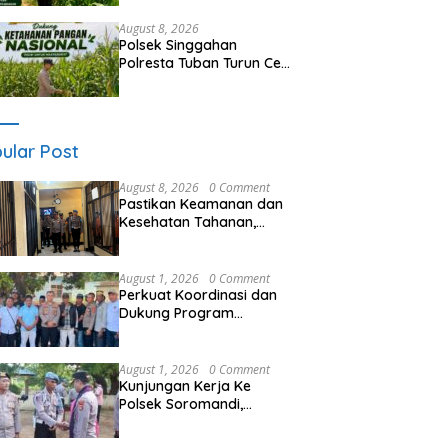
Parangbatu Polsek
Parengan Polresta Tuban
August 8, 2026
laksanakan sambang
Polsek Singgahan
tanaman Jagung Di Desa
Polresta Tuban Turun Cek
Parangbatu Kec.
Tanaman jagung Warga
Parengan
di Desa Mulyoagung
ular Post
August 8, 2026
0 Comment
Pastikan Keamanan dan
Kesehatan Tahanan,
Polres Sumbawa Barat
Intensifkan Pengecekan
Rutan Secara Berkala
August 1, 2026
0 Comment
Perkuat Koordinasi dan
Dukung Program
Pembangunan Desa
Kapolres Bima
Silaturahmi Bersama
August 1, 2026
0 Comment
Pemdes Nggembe
Kunjungan Kerja Ke
Polsek Soromandi,
Kapolres Bima, Tekankan
Pelayanan Terbaik Bagi