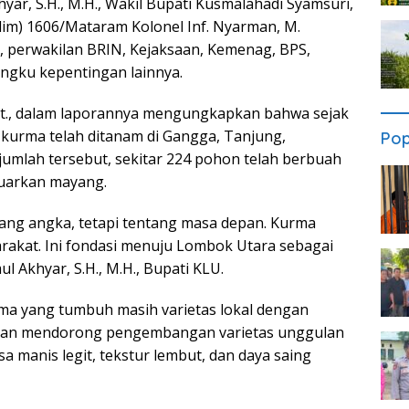
khyar, S.H., M.H., Wakil Bupati Kusmalahadi Syamsuri,
dim) 1606/Mataram Kolonel Inf. Nyarman, M.
, perwakilan BRIN, Kejaksaan, Kemenag, BPS,
ngku kepentingan lainnya.
.Pt., dalam laporannya mengungkapkan bahwa sejak
 kurma telah ditanam di Gangga, Tanjung,
Pop
umlah tersebut, sekitar 224 pohon telah berbuah
luarkan mayang.
entang angka, tetapi tentang masa depan. Kurma
rakat. Ini fondasi menuju Lombok Utara sebagai
l Akhyar, S.H., M.H., Bupati KLU.
ma yang tumbuh masih varietas lokal dengan
 akan mendorong pengembangan varietas unggulan
 manis legit, tekstur lembut, dan daya saing