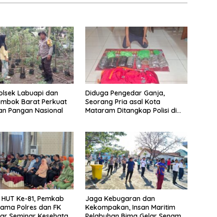
Polsek Labuapi dan
Diduga Pengedar Ganja,
ombok Barat Perkuat
Seorang Pria asal Kota
an Pangan Nasional
Mataram Ditangkap Polisi di
Sumbawa Barat
i HUT Ke-81, Pemkab
Jaga Kebugaran dan
ama Polres dan FK
Kekompakan, Insan Maritim
lar Seminar Kesehatan
Pelabuhan Bima Gelar Senam