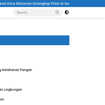
 Ditangkap Polisi di Sumbawa Barat
Polres Sumbawa B
g Ketahanan Pangan
an Lingkungan
lri