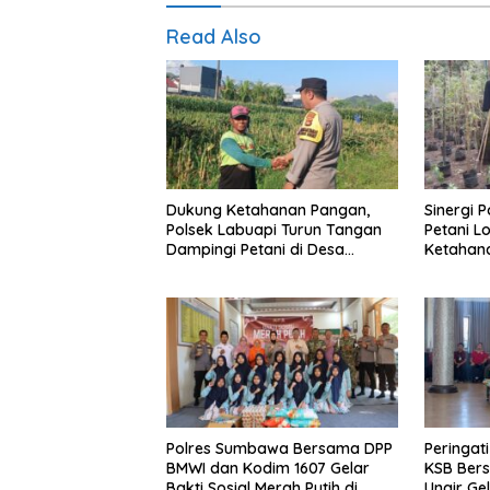
Read Also
Dukung Ketahanan Pangan,
Sinergi 
Polsek Labuapi Turun Tangan
Petani L
Dampingi Petani di Desa
Ketahan
Karang Bongkot
Polres Sumbawa Bersama DPP
Peringat
BMWI dan Kodim 1607 Gelar
KSB Bers
Bakti Sosial Merah Putih di
Unair Ge