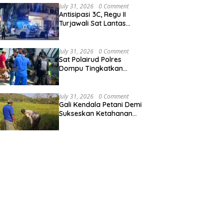
Ai Baong
July 31, 2026
0 Comment
Antisipasi 3C, Regu II
Turjawali Sat Lantas
Polres Sumbawa Gelar
Patroli Blue Light di
Simpang Lawang Gali
July 31, 2026
0 Comment
Sat Polairud Polres
Dompu Tingkatkan
Pelayanan dan
Pengamanan Masyarakat
Pesisir
July 31, 2026
0 Comment
Gali Kendala Petani Demi
Sukseskan Ketahanan
Pangan,
Bhabinkamtibmas Desa
Ngeru Tinjau Lahan Padi
Warga