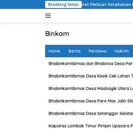
Skip
 dan Petani Lombok Barat Perkuat Ketahanan Pangan Nasional
Breaking News
to
content
Binkam
Home
Berita
Peristiwa
Hukrim
Bhabinkamtibmas dan Bhabinsa Desa Pare
Bhabinkamtibmas Desa Kesik Cek Lahan 
Bhabinkamtibmas Desa Masbagik Utara 
Bhabinkamtibmas Desa Pare Mas Jalin Si
Bhabinkamtibmas Desa Setanggor Selata
Kapolres Lombok Timur Pimpin Upacara P