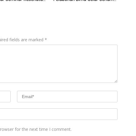
ri Pertama
Bersama
an”
ired fields are marked
*
browser for the next time I comment.