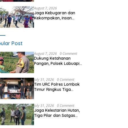
Seminar Kesehatan “1000
Hari Pertama Kehidupan”
August 7, 2026
Jaga Kebugaran dan
Kekompakan, Insan
Maritim Pelabuhan Bima
Gelar Senam Bersama
ular Post
August 7, 2026
0 Comment
Dukung Ketahanan
Pangan, Polsek Labuapi
Turun Tangan Dampingi
Petani di Desa Karang
Bongkot
July 31, 2026
0 Comment
Tim URC Polres Lombok
Timur Ringkus Tiga
Terduga Pelaku
Curanmor, Ungkap Aksi
Pencurian Motor di Sikur
July 31, 2026
0 Comment
Jaga Kelestarian Hutan,
Tiga Pilar dan Satgas
Gelar Patroli Gabungan di
Kawasan Hutan Lindung