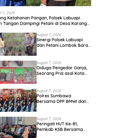
t 7, 2026
ng Ketahanan Pangan, Polsek Labuapi
n Tangan Dampingi Petani di Desa Karang
gkot
August 7, 2026
Sinergi Polsek Labuapi
dan Petani Lombok Barat
Perkuat Ketahanan
Pangan Nasional
August 7, 2026
Diduga Pengedar Ganja,
Seorang Pria asal Kota
Mataram Ditangkap Polisi
di Sumbawa Barat
August 7, 2026
Polres Sumbawa
Bersama DPP BMWI dan
Kodim 1607 Gelar Bakti
Sosial Merah Putih di
Ponpes Arrahman
August 7, 2026
Hidayatullah
Peringati HUT Ke-81,
Pemkab KSB Bersama
Polres dan FK Unair Gelar